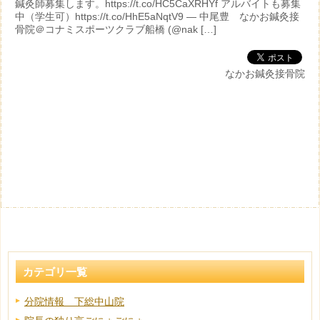
鍼灸師募集します。https://t.co/HC5CaXRHYf アルバイトも募集
中（学生可）https://t.co/HhE5aNqtV9 — 中尾豊 なかお鍼灸接
骨院＠コナミスポーツクラブ船橋 (@nak […]
なかお鍼灸接骨院
カテゴリ一覧
分院情報 下総中山院