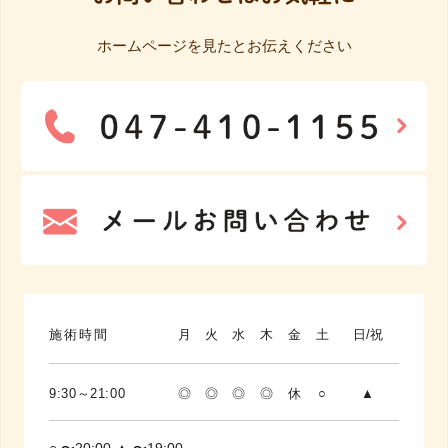
ホームページを見たとお伝えください
施術時間
月
火
水
木
金
土
日/祝
9:30～21:00
◎
◎
◎
◎
休
○
▲