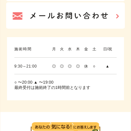
施術時間
月
火
水
木
金
土
日/祝
9:30～21:00
◎
◎
◎
◎
休
○
▲
○ 〜20:00 ▲ 〜19:00
最終受付は施術終了の1時間前となります