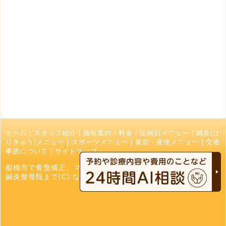
ホーム
|
スタッフ紹介
|
施術案内・料金
|
症例別メニュー
|
鍼灸(は
りきゅう)メニュー
|
スポーツメニュー
|
産前・産後メニュー
|
交通
事故について
|
サイトマップ
船橋市で骨盤矯正、マッサージ、接骨院でお探しの方はなかお
鍼灸整骨院まで(C) なかお鍼灸接骨院 All Right Reserved.