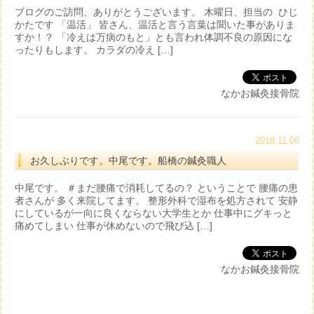
ブログのご訪問、ありがとうございます。 木曜日、担当の ひじ
かたです 「温活」 皆さん、温活と言う言葉は聞いた事がありま
すか！？ 「冷えは万病のもと」とも言われ体調不良の原因にな
ったりもします。 カラダの冷え […]
なかお鍼灸接骨院
2018.11.06
お久しぶりです。中尾です。船橋の鍼灸職人
中尾です。 ＃まだ腰痛で消耗してるの？ ということで 腰痛の患
者さんが 多く来院してます。 整形外科で湿布を処方されて 安静
にしているが一向に良くならない大学生とか 仕事中にグキっと
痛めてしまい 仕事が休めないので飛び込 […]
なかお鍼灸接骨院