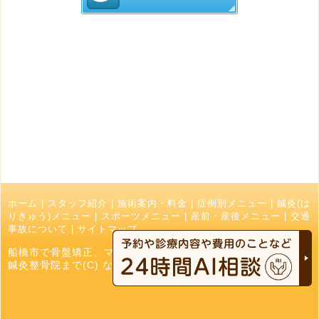
ホーム
|
スタッフ紹介
|
施術案内・料金
|
症例別メニュー
|
鍼灸(は
りきゅう)メニュー
|
スポーツメニュー
|
産前・産後メニュー
|
交通
事故について
|
サイトマップ
船橋市で骨盤矯正、マッサージ、接骨院でお探しの方はなかお
鍼灸整骨院まで(C) なかお鍼灸接骨院 All Right Reserved.