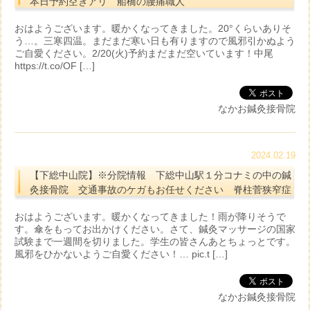
本日予約空きアリ 船橋の腰痛職人
おはようございます。暖かくなってきました。20°くらいありそ
う…。三寒四温。まだまだ寒い日も有りますので風邪引かぬよう
ご自愛ください。2/20(火)予約まだまだ空いています！中尾
https://t.co/OF […]
なかお鍼灸接骨院
2024.02.19
【下総中山院】※分院情報 下総中山駅１分コナミの中の鍼
灸接骨院 交通事故のケガもお任せください 脊柱菅狭窄症
おはようございます。暖かくなってきました！雨が降りそうで
す。傘をもってお出かけください。さて、鍼灸マッサージの国家
試験まで一週間を切りました。学生の皆さんあとちょっとです。
風邪をひかないようご自愛ください！… pic.t […]
なかお鍼灸接骨院