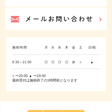
施術時間
月
火
水
木
金
土
日/祝
9:30～21:00
◎
◎
◎
◎
休
○
▲
○ 〜20:00 ▲ 〜19:00
最終受付は施術終了の1時間前となります