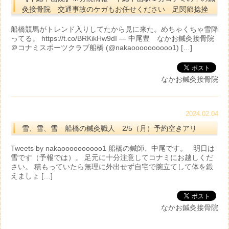
灸接骨院 交通事故のケガもお任せください 足関節捻挫
船橋競馬がトレンド入りしてたから見に来た。めちゃくちゃ雪降
ってる。 https://t.co/BRKikHw9dI — 中尾豊 なかお鍼灸接骨院
＠コナミスポーツクラブ船橋 (@nakaoooooooooo1) […]
なかお鍼灸接骨院
2024.02.04
雪、雪、雪 船橋の鍼灸職人 2/5（月）予約空きアリ
Tweets by nakaoooooooooo1 船橋の鍼師、中尾です。 明日は
雪です（予報では）。 足元に十分注意してコナミにお越しくだ
さい。 積もっていたら無理に外出せず自宅で腕立てして体を鍛
えましょ […]
なかお鍼灸接骨院