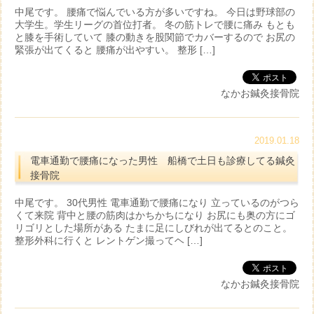
中尾です。 腰痛で悩んでいる方が多いですね。 今日は野球部の
大学生。学生リーグの首位打者。 冬の筋トレで腰に痛み もとも
と膝を手術していて 膝の動きを股関節でカバーするので お尻の
緊張が出てくると 腰痛が出やすい。 整形 […]
なかお鍼灸接骨院
2019.01.18
電車通勤で腰痛になった男性 船橋で土日も診療してる鍼灸
接骨院
中尾です。 30代男性 電車通勤で腰痛になり 立っているのがつら
くて来院 背中と腰の筋肉はかちかちになり お尻にも奥の方にゴ
リゴリとした場所がある たまに足にしびれが出てるとのこと。
整形外科に行くと レントゲン撮ってヘ […]
なかお鍼灸接骨院