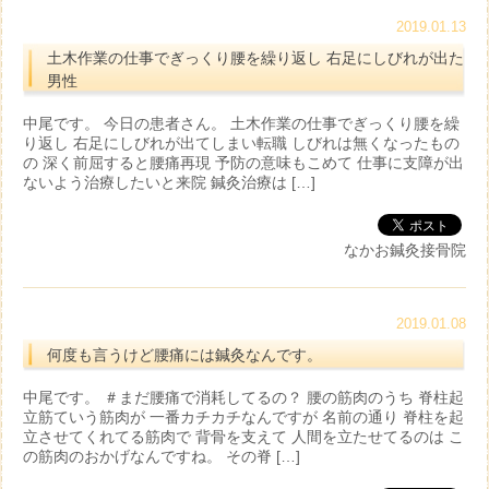
2019.01.13
土木作業の仕事でぎっくり腰を繰り返し 右足にしびれが出た
男性
中尾です。 今日の患者さん。 土木作業の仕事でぎっくり腰を繰
り返し 右足にしびれが出てしまい転職 しびれは無くなったもの
の 深く前屈すると腰痛再現 予防の意味もこめて 仕事に支障が出
ないよう治療したいと来院 鍼灸治療は […]
なかお鍼灸接骨院
2019.01.08
何度も言うけど腰痛には鍼灸なんです。
中尾です。 ＃まだ腰痛で消耗してるの？ 腰の筋肉のうち 脊柱起
立筋ていう筋肉が 一番カチカチなんですが 名前の通り 脊柱を起
立させてくれてる筋肉で 背骨を支えて 人間を立たせてるのは こ
の筋肉のおかげなんですね。 その脊 […]