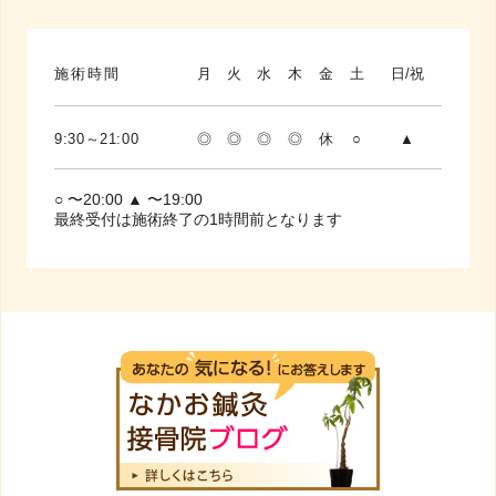
施術時間
月
火
水
木
金
土
日/祝
9:30～21:00
◎
◎
◎
◎
休
○
▲
○ 〜20:00 ▲ 〜19:00
最終受付は施術終了の1時間前となります