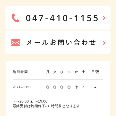
施術時間
月
火
水
木
金
土
日/祝
9:30～21:00
◎
◎
◎
◎
休
○
▲
○ 〜20:00 ▲ 〜19:00
最終受付は施術終了の1時間前となります