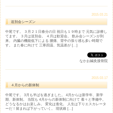
2015.03.21
送別会シーズン
中尾です。 ３月２１日春分の日 祝日も１９時まで 元気に診療し
てます。 ３月は送別会。 ４月は歓迎会。 飲み会シーズンが到
来。 内臓の機能低下による 腰痛、背中の張り感も多い時期で
す。 また春に向けて 三寒四温、気温差が […]
なかお鍼灸接骨院
2015.03.17
４月からの新体制
中尾です。 3月も半ばを過ぎました。 4月からは新学年、新学
期、新体制。 当院も 4月からの新体制に向けて 着々と準備中。
どうなるかはお楽しみ。 変化は進化。 人生は下りエスカレータ
ーだ！留まれば下がっていく。 現状維 […]