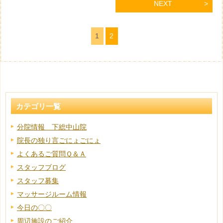
NEXT
1
2
カテゴリ一覧
分院情報 下総中山院
院長の独り言ごにょごにょ
よくあるご質問Ｑ＆Ａ
スタッフブログ
スタッフ募集
マッサージルーム情報
今日の〇〇
周辺施設のご紹介