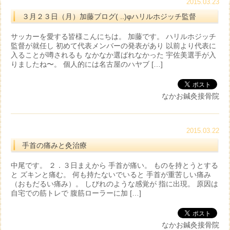
2015.03.23
３月２３日（月）加藤ブログ( ..)φハリルホジッチ監督
サッカーを愛する皆様こんにちは。 加藤です。 ハリルホジッチ
監督が就任し 初めて代表メンバーの発表があり 以前より代表に
入ることが噂されるも なかなか選ばれなかった 宇佐美選手が入
りましたね〜。 個人的には名古屋のハヤブ […]
なかお鍼灸接骨院
2015.03.22
手首の痛みと灸治療
中尾です。 ２．３日まえから 手首が痛い。 ものを持とうとする
と ズキンと痛む。 何も持たないでいると 手首が重苦しい痛み
（おもだるい痛み）。 しびれのような感覚が 指に出現。 原因は
自宅での筋トレで 腹筋ローラーに加 […]
なかお鍼灸接骨院