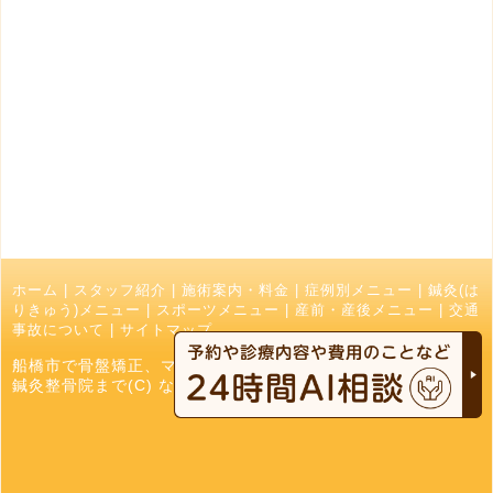
ホーム
|
スタッフ紹介
|
施術案内・料金
|
症例別メニュー
|
鍼灸(は
りきゅう)メニュー
|
スポーツメニュー
|
産前・産後メニュー
|
交通
事故について
|
サイトマップ
船橋市で骨盤矯正、マッサージ、接骨院でお探しの方はなかお
鍼灸整骨院まで(C) なかお鍼灸接骨院 All Right Reserved.