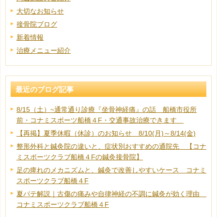
大切なお知らせ
接骨院ブログ
新着情報
治療メニュー紹介
最近のブログ記事
8/15（土）~通常通り診療『坐骨神経痛』の話 船橋市役所
前・コナミスポーツ船橋４F・交通事故治療できます
【再掲】夏季休暇（休診）のお知らせ 8/10(月)～8/14(金)
整形外科と鍼灸院の違いと、症状別おすすめの通院先 【コナ
ミスポーツクラブ船橋４Fの鍼灸接骨院】
足の痺れのメカニズムと、鍼灸で改善しやすいケース コナミ
スポーツクラブ船橋４F
夏バテ解説｜古傷の痛みや自律神経の不調に鍼灸が効く理由
コナミスポーツクラブ船橋４F