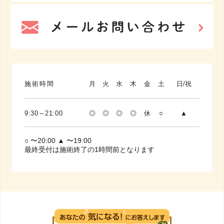
施術時間
月
火
水
木
金
土
日/祝
9:30～21:00
◎
◎
◎
◎
休
○
▲
○ 〜20:00 ▲ 〜19:00
最終受付は施術終了の1時間前となります