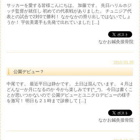
サッカーを愛する皆様こんにちは。 加藤です。 先日ハリルホジ
ッチ監督が就任し 初めての代表戦がありました。 チュニジア代
表との試合で2対0で勝利！ なかなかの滑り出しではないでしょ
うか！ 宇佐美選手も先発で出れていました […]
なかお鍼灸接骨院
2015.03.25
公園デビュー？
中尾です。 最近平日は静かです。 土日は混んでいます。 ４月は
どんな一か月になるのか 今から楽しみです(^_^)。 今日は書くこ
とが思いつかないので 公園デビューとユニクロデビューの様子
を激写！ 明日も２１時まで診療して […]
なかお鍼灸接骨院