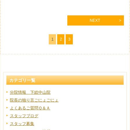
NEXT
1
2
3
カテゴリ一覧
分院情報 下総中山院
院長の独り言ごにょごにょ
よくあるご質問Ｑ＆Ａ
スタッフブログ
スタッフ募集