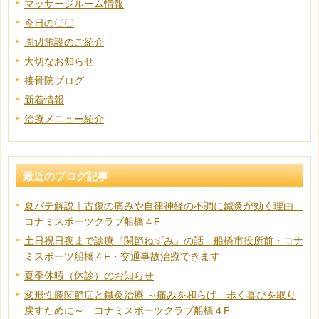
マッサージルーム情報
今日の〇〇
周辺施設のご紹介
大切なお知らせ
接骨院ブログ
新着情報
治療メニュー紹介
最近のブログ記事
夏バテ解説｜古傷の痛みや自律神経の不調に鍼灸が効く理由
コナミスポーツクラブ船橋４F
土日祝日夜まで診療『関節ねずみ』の話 船橋市役所前・コナ
ミスポーツ船橋４F・交通事故治療できます
夏季休暇（休診）のお知らせ
変形性膝関節症と鍼灸治療 ～痛みを和らげ、歩く喜びを取り
戻すために～ コナミスポーツクラブ船橋４F