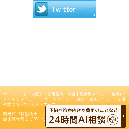
ホーム
|
スタッフ紹介
|
施術案内・料金
|
症例別メニュー
|
鍼灸(は
りきゅう)メニュー
|
スポーツメニュー
|
産前・産後メニュー
|
交通
事故について
|
サイトマップ
船橋市で骨盤矯正、マッサージ、接骨院でお探しの方はなかお
鍼灸整骨院まで(C) なかお鍼灸接骨院 All Right Reserved.