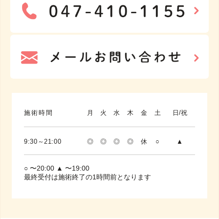
施術時間
月
火
水
木
金
土
日/祝
9:30～21:00
◎
◎
◎
◎
休
○
▲
○ 〜20:00 ▲ 〜19:00
最終受付は施術終了の1時間前となります