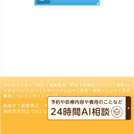
ホーム
|
スタッフ紹介
|
施術案内・料金
|
症例別メニュー
|
鍼灸(は
りきゅう)メニュー
|
スポーツメニュー
|
産前・産後メニュー
|
交通
事故について
|
サイトマップ
船橋市で骨盤矯正、マッサージ、接骨院でお探しの方はなかお
鍼灸整骨院まで(C) なかお鍼灸接骨院 All Right Reserved.