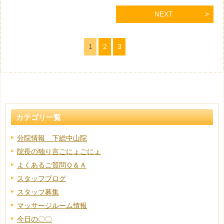
NEXT
1
2
3
カテゴリ一覧
分院情報 下総中山院
院長の独り言ごにょごにょ
よくあるご質問Ｑ＆Ａ
スタッフブログ
スタッフ募集
マッサージルーム情報
今日の〇〇