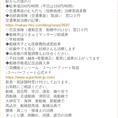
駅からの道のり
◆駐車場200円/時間（平日は150円/時間）
◇交通事故のむち打ち（頚椎捻挫）治療実績多数
◆自賠責保険（交通事故） 取扱い 窓口０円
交通事故治療の記事↓
https://nakao-hks.com/blog/news/3697
◇労災保険（通勤災害・勤務中のけが） 窓口０円
◆船橋市はりきゅうマッサージ助成券
◇学校保険
◆船橋市子ども医療費助成受給券
◇妊娠中でも安心 妊婦さんも治療します
◆出産後の骨盤調整もお任せください。
◇不妊治療（鍼灸+骨盤矯正）着実に成果が上がってます
◆船橋市敬老記念品購入券
◇高機能インソール・スーパーフィート取扱
↓スーパーフィート公式ＨＰ
https://www.superfeet-jp.com/
新患・初診随時受け付けしております。
お気軽にご相談ください。
船橋、習志野、市川、浦安、鎌ケ谷で
西船橋、京成船橋、津田沼、南船橋で
大神宮下、海神、東船橋、新船橋で
馬込沢、船橋競馬場、船橋法典で
腰痛・肩こり・寝違えの治療
ぎっくり腰、肉離れ、頭痛、疲労の治療