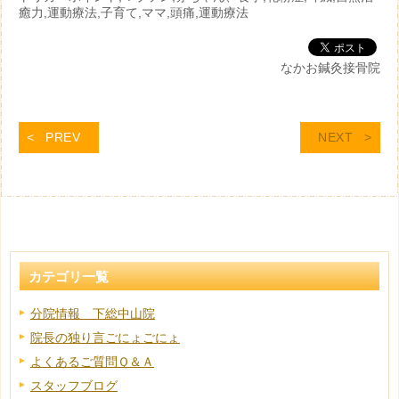
癒力,運動療法,子育て,ママ,頭痛,運動療法
なかお鍼灸接骨院
PREV
NEXT
カテゴリ一覧
分院情報 下総中山院
院長の独り言ごにょごにょ
よくあるご質問Ｑ＆Ａ
スタッフブログ