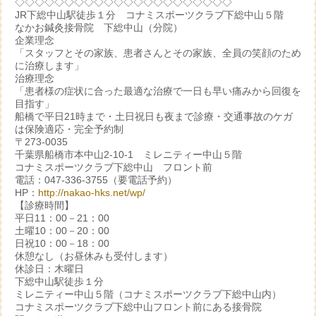
◇◇◇◇◇◇◇◇◇◇◇◇◇◇◇◇◇◇◇◇◇◇
JR下総中山駅徒歩１分 コナミスポーツクラブ下総中山５階
なかお鍼灸接骨院 下総中山（分院）
企業理念
「スタッフとその家族、患者さんとその家族、全員の笑顔のため
に治療します」
治療理念
「患者様の症状に合った最適な治療で一日も早い痛みから回復を
目指す」
船橋で平日21時まで・土日祝日も夜まで診療・交通事故のケガ
は保険適応・完全予約制
〒273-0035
千葉県船橋市本中山2-10-1 ミレニティー中山５階
コナミスポーツクラブ下総中山 フロント前
電話：047-336-3755（要電話予約）
HP：
http://nakao-hks.net/wp/
【診療時間】
平日11：00－21：00
土曜10：00－20：00
日祝10：00－18：00
休憩なし（お昼休みも受付します）
休診日：木曜日
下総中山駅徒歩１分
ミレニティー中山５階（コナミスポーツクラブ下総中山内）
コナミスポーツクラブ下総中山フロント前にある接骨院