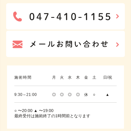
施術時間
月
火
水
木
金
土
日/祝
9:30～21:00
◎
◎
◎
◎
休
○
▲
○ 〜20:00 ▲ 〜19:00
最終受付は施術終了の1時間前となります