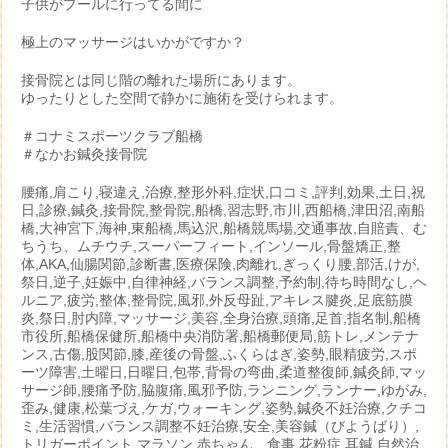
子供がプールに行ってる間に
極上のマッサージはいかがですか？
接骨院とは同じ階の離れた場所にあります。
ゆったりとした空間で静かに施術を受けられます。
＃コナミスポーツクラブ船橋
＃なかお鍼灸接骨院
腰痛,肩こり,寝違え,治療,整形外科,症状,口コミ,評判,効果,土日,祝
日,診療,鍼灸,接骨院,整骨院,船橋,習志野,市川,西船橋,津田沼,南船
橋,大神宮下,海神,東船橋,馬込沢,船橋競馬場,交通事故,自賠責、む
ちうち、ムチウチ,スーパーフィート,インソール,骨盤矯正,整
体,AKA,仙腸関節,診断書,医療保険,肉離れ,ぎっくり腰,部活,けが,
祭日,逆子,妊娠中,自律神経,バランス調整,予約制,待ち時間なし,ヘ
ルニア,疲労,整体,整骨院,風邪,外反母趾,アキレス腱炎,足底筋膜
炎,祭日,肘内障,マッサージ,美容,全身治療,頭痛,足首,指名制,船橋
市役所,船橋保健所,船橋中央消防署,船橋郵便局,筋トレ,メンテナ
ンス,古傷,股関節,膝,産後の骨盤,ふくらはぎ,姿勢,眼精疲労,スポ
ーツ障害,土曜日,日曜日,包帯,背骨の弯曲,柔道整復師,鍼灸師,マッ
サージ師,腰痛予防,脇腹痛,風邪予防,ランニング,ランナー,ゆがみ,
歪み,健康,松葉づえ,ケガ,ウォーキング,姿勢,鍼灸不妊治療,クチコ
ミ,生活習慣,バランス調整不妊治療,安全,美容鍼（びようばり）,
トリガーポイント,マラソン,赤ちゃん、食事,花粉症,耳鍼,自然治