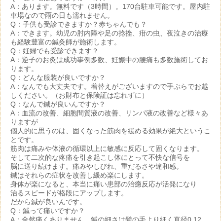
A：あります。無料です（3時間）。170台駐車可能です。屋内駐
車場なので雨の日も濡れません。
Q：子供も受診できますか？赤ちゃんでも？
A：できます。幼児の肘内障や足の捻挫、疳の虫、夜泣きの治療
も経験豊富の鍼灸師が施術します。
Q：妊婦でも受診できます？
A：逆子のお灸は成功事例多数、妊娠中の腰痛も多数施術してお
ります。
Q：どんな服装が良いですか？
A：なんでも大丈夫です。着替えがございますので手ぶらでお越
しください。（お財布と保険証は忘れずに）
Q：なんで鍼が良いんですか？
A：血流の改善、細胞間質液の改善、リンパ液の改善など様々あ
りますが
個人的に思うのは、固くなった筋肉を緩める効果が絶大というこ
とです。
筋肉は痛みや体液の循環以上に敏感に反応して固くなります。
そして二次的な疼痛を引き起こし体にとって不快な信号を
脳に送り続けます。痛みやしびれ、重だるさや違和感。
鍼はそれらの症状を改善し緩め楽にします。
身体が楽になると、本当に痛い患部の治癒反応が活発になり
治るスピードが格段にアップします。
だから鍼が良いんです。
Q：鍼って痛いですか？
A：全然痛くありません。鍼の細さは髪の毛より細く直径0.12