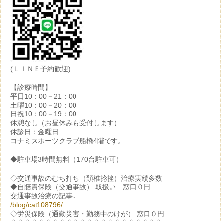
(ＬＩＮＥ予約歓迎)
【診療時間】
平日10：00－21：00
土曜10：00－20：00
日祝10：00－19：00
休憩なし（お昼休みも受付します）
休診日：金曜日
コナミスポーツクラブ船橋4階です。
◆駐車場3時間無料（170台駐車可）
◇交通事故のむち打ち（頚椎捻挫）治療実績多数
◆自賠責保険（交通事故） 取扱い 窓口０円
交通事故治療の記事↓
/blog/cat108796/
◇労災保険（通勤災害・勤務中のけが） 窓口０円