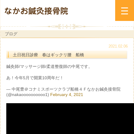
ブログ
2021.02.06
土日祝日診療 春はギックリ腰 船橋
鍼灸師/マッサージ師/柔道整復師の中尾です。
あ！今年5月で開業10周年だ！
— 中尾豊＠コナミスポーツクラブ船橋４Ｆなかお鍼灸接骨院
(@nakaoooooooooo1)
February 4, 2021