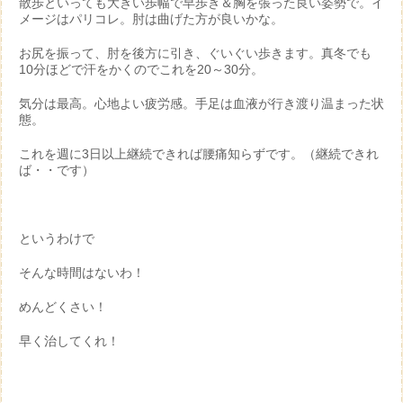
散歩といっても大きい歩幅で早歩き＆胸を張った良い姿勢で。イ
メージはパリコレ。肘は曲げた方が良いかな。
お尻を振って、肘を後方に引き、ぐいぐい歩きます。真冬でも
10分ほどで汗をかくのでこれを20～30分。
気分は最高。心地よい疲労感。手足は血液が行き渡り温まった状
態。
これを週に3日以上継続できれば腰痛知らずです。（継続できれ
ば・・です）
というわけで
そんな時間はないわ！
めんどくさい！
早く治してくれ！