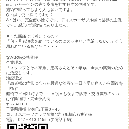
㎜。シャーペンの先で皮膚を押す程度の刺激です。
施術中眠ってしまう人も多いですよ。
Q：鍼は使い捨てですか？
A：はい。完全使い捨てです。ディスポーザブル鍼は世界の主流
です。感染の危険性はありません。
＃まだ腰痛で消耗してるの？
「何ヶ月も治療を続けているのにスッキリと完治しない…」そう
思われているあなたに・・・
なかお鍼灸接骨院
企業理念
「スタッフとその家族、患者さんとその家族、全員の笑顔のため
に治療します」
治療理念
「患者様の症状に合った最適な治療で一日も早い痛みから回復を
目指す」
船橋で平日21時まで・土日祝日も夜まで診療・交通事故のケガ
は保険適応・完全予約制
〒273-0011
千葉県船橋市湊町2丁目8－45
コナミスポーツクラブ船橋4階（船橋市役所の前）
電話：047－410-1155（要電話予約）