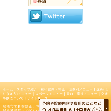
ホーム
|
スタッフ紹介
|
施術案内・料金
|
症例別メニュー
|
鍼灸(は
りきゅう)メニュー
|
スポーツメニュー
|
産前・産後メニュー
|
交通
事故について
|
サイトマップ
船橋市で骨盤矯正、マッサージ、接骨院でお探しの方はなかお
鍼灸整骨院まで(C) なかお鍼灸接骨院 All Right Reserved.