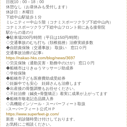
日祝10：00－18：00
休憩なし（お昼休みも受付します）
休診日：木曜日
下総中山駅徒歩１分
ミレニティー中山５階（コナミスポーツクラブ下総中山内）
コナミスポーツクラブ下総中山フロント前にある接骨院
駅からの道のり
◆駐車場200円/時間（平日は150円/時間）
◇交通事故のむち打ち（頚椎捻挫）治療実績多数
◆自賠責保険（交通事故） 取扱い 窓口０円
交通事故治療の記事↓
https://nakao-hks.com/blog/news/3697
◇労災保険（通勤災害・勤務中のけが） 窓口０円
◆船橋市はりきゅうマッサージ助成券
◇学校保険
◆船橋市子ども医療費助成受給券
◇妊娠中でも安心 妊婦さんも治療します
◆出産後の骨盤調整もお任せください。
◇不妊治療（鍼灸+骨盤矯正）着実に成果が上がってます
◆船橋市敬老記念品購入券
◇高機能インソール・スーパーフィート取扱
↓スーパーフィート公式ＨＰ
https://www.superfeet-jp.com/
新患・初診随時受け付けしております。
お気軽にご相談ください。