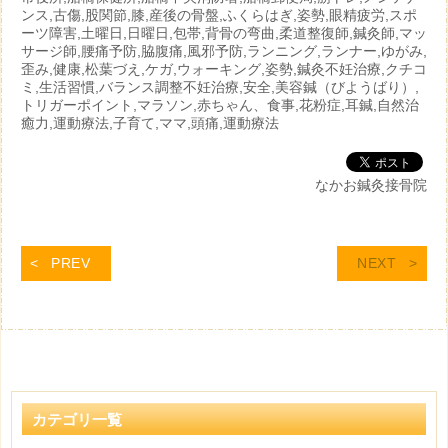
ンス,古傷,股関節,膝,産後の骨盤,ふくらはぎ,姿勢,眼精疲労,スポ
ーツ障害,土曜日,日曜日,包帯,背骨の弯曲,柔道整復師,鍼灸師,マッ
サージ師,腰痛予防,脇腹痛,風邪予防,ランニング,ランナー,ゆがみ,
歪み,健康,松葉づえ,ケガ,ウォーキング,姿勢,鍼灸不妊治療,クチコ
ミ,生活習慣,バランス調整不妊治療,安全,美容鍼（びようばり）,
トリガーポイント,マラソン,赤ちゃん、食事,花粉症,耳鍼,自然治
癒力,運動療法,子育て,ママ,頭痛,運動療法
なかお鍼灸接骨院
PREV
NEXT
カテゴリ一覧