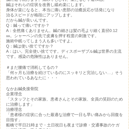
鍼はそれらの症状を改善し緩め楽にします。
身体が楽になると、本当に痛い患部の治癒反応が活発になり
治るスピードが格段にアップします。
だから鍼が良いんです。
Q：鍼って痛いですか？
A：全然痛くありません。鍼の細さは髪の毛より細く直径0.12
㎜。シャーペンの先で皮膚を押す程度の刺激です。
施術中眠ってしまう人も多いですよ。
Q：鍼は使い捨てですか？
A：はい。完全使い捨てです。ディスポーザブル鍼は世界の主流
です。感染の危険性はありません。
＃まだ腰痛で消耗してるの？
「何ヶ月も治療を続けているのにスッキリと完治しない…」そう
思われているあなたに・・・
なかお鍼灸接骨院
企業理念
「スタッフとその家族、患者さんとその家族、全員の笑顔のため
に治療します」
治療理念
「患者様の症状に合った最適な治療で一日も早い痛みから回復を
目指す」
船橋で平日21時まで・土日祝日も夜まで診療・交通事故のケガ