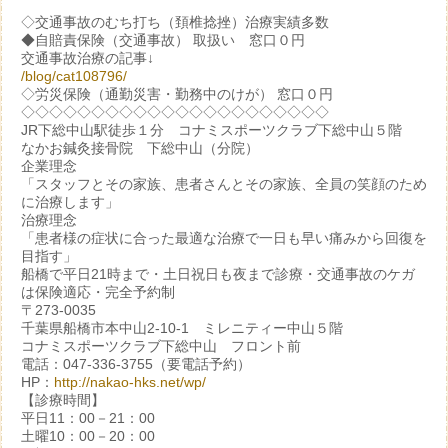
◇交通事故のむち打ち（頚椎捻挫）治療実績多数
◆自賠責保険（交通事故） 取扱い 窓口０円
交通事故治療の記事↓
/blog/cat108796/
◇労災保険（通勤災害・勤務中のけが） 窓口０円
◇◇◇◇◇◇◇◇◇◇◇◇◇◇◇◇◇◇◇◇◇◇
JR下総中山駅徒歩１分 コナミスポーツクラブ下総中山５階
なかお鍼灸接骨院 下総中山（分院）
企業理念
「スタッフとその家族、患者さんとその家族、全員の笑顔のため
に治療します」
治療理念
「患者様の症状に合った最適な治療で一日も早い痛みから回復を
目指す」
船橋で平日21時まで・土日祝日も夜まで診療・交通事故のケガ
は保険適応・完全予約制
〒273-0035
千葉県船橋市本中山2-10-1 ミレニティー中山５階
コナミスポーツクラブ下総中山 フロント前
電話：047-336-3755（要電話予約）
HP：
http://nakao-hks.net/wp/
【診療時間】
平日11：00－21：00
土曜10：00－20：00