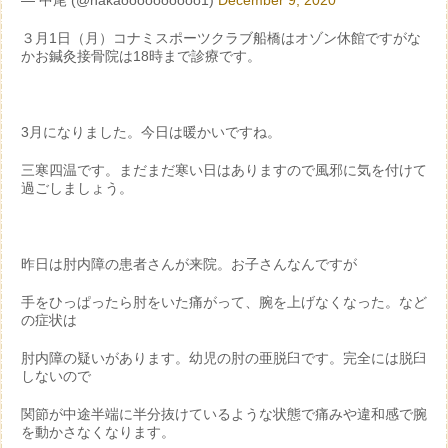
— 中尾 (@nakaoooooooooo1)
December 9, 2020
３月1日（月）コナミスポーツクラブ船橋はオゾン休館ですがな
かお鍼灸接骨院は18時まで診療です。
3月になりました。今日は暖かいですね。
三寒四温です。まだまだ寒い日はありますので風邪に気を付けて
過ごしましょう。
昨日は肘内障の患者さんが来院。お子さんなんですが
手をひっぱったら肘をいた痛がって、腕を上げなくなった。など
の症状は
肘内障の疑いがあります。幼児の肘の亜脱臼です。完全には脱臼
しないので
関節が中途半端に半分抜けているような状態で痛みや違和感で腕
を動かさなくなります。