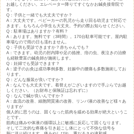
お越しください。エレベーター降りてすぐなかお鍼灸接骨院で
す。
Q：子供と一緒でも大丈夫ですか？
A：大丈夫です。ベビーカーの乳児から走り回る幼児まで対応で
きます。もちろん小学生も大丈夫。予約の際お知らせください。
Q：駐車場はありますか？有料？
A：あります。無料です（3時間）。170台駐車可能です。屋内駐
車場なので雨の日も濡れません。
Q：子供も受診できますか？赤ちゃんでも？
A：できます。幼児の肘内障や足の捻挫、疳の虫、夜泣きの治療
も経験豊富の鍼灸師が施術します。
Q：妊婦でも受診できます？
A：逆子のお灸は成功事例多数、妊娠中の腰痛も多数施術してお
ります。
Q：どんな服装が良いですか？
A：なんでも大丈夫です。着替えがございますので手ぶらでお越
しください。（お財布と保険証は忘れずに）
Q：なんで鍼が良いんですか？
A：血流の改善、細胞間質液の改善、リンパ液の改善など様々あ
りますが
個人的に思うのは、固くなった筋肉を緩める効果が絶大というこ
とです。
筋肉は痛みや体液の循環以上に敏感に反応して固くなります。
そして二次的な疼痛を引き起こし体にとって不快な信号を
脳に送り続けます。痛みやしびれ、重だるさや違和感。