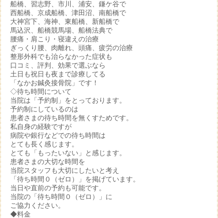
船橋、習志野、市川、浦安、鎌ケ谷で
西船橋、京成船橋、津田沼、南船橋で
大神宮下、海神、東船橋、新船橋で
馬込沢、船橋競馬場、船橋法典で
腰痛・肩こり・寝違えの治療
ぎっくり腰、肉離れ、頭痛、疲労の治療
整形外科でも治らなかった症状も
口コミ、評判、効果で選ぶなら
土日も祝日も夜まで診療してる
「なかお鍼灸接骨院」です！
◇待ち時間について
当院は「予約制」をとっております。
予約制にしているのは
患者さまの待ち時間を無くすためです。
私自身の経験ですが
病院や銀行などでの待ち時間は
とても長く感じます。
とても「もったいない」と感じます。
患者さまの大切な時間を
当院スタッフも大切にしたいと考え
「待ち時間０（ゼロ）」を掲げています。
当日や直前の予約も可能です。
当院の「待ち時間０（ゼロ）」に
ご協力ください。
◆料金