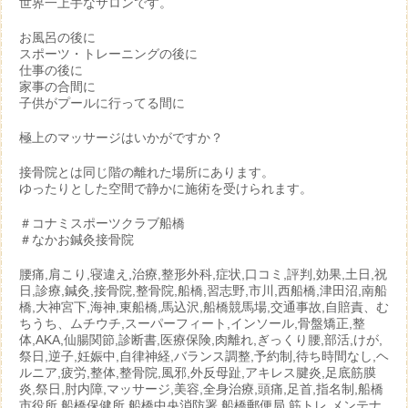
世界一上手なサロンです。
お風呂の後に
スポーツ・トレーニングの後に
仕事の後に
家事の合間に
子供がプールに行ってる間に
極上のマッサージはいかがですか？
接骨院とは同じ階の離れた場所にあります。
ゆったりとした空間で静かに施術を受けられます。
＃コナミスポーツクラブ船橋
＃なかお鍼灸接骨院
腰痛,肩こり,寝違え,治療,整形外科,症状,口コミ,評判,効果,土日,祝
日,診療,鍼灸,接骨院,整骨院,船橋,習志野,市川,西船橋,津田沼,南船
橋,大神宮下,海神,東船橋,馬込沢,船橋競馬場,交通事故,自賠責、む
ちうち、ムチウチ,スーパーフィート,インソール,骨盤矯正,整
体,AKA,仙腸関節,診断書,医療保険,肉離れ,ぎっくり腰,部活,けが,
祭日,逆子,妊娠中,自律神経,バランス調整,予約制,待ち時間なし,ヘ
ルニア,疲労,整体,整骨院,風邪,外反母趾,アキレス腱炎,足底筋膜
炎,祭日,肘内障,マッサージ,美容,全身治療,頭痛,足首,指名制,船橋
市役所,船橋保健所,船橋中央消防署,船橋郵便局,筋トレ,メンテナ