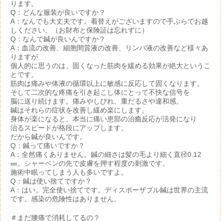
ります。
Q：どんな服装が良いですか？
A：なんでも大丈夫です。着替えがございますので手ぶらでお越
しください。（お財布と保険証は忘れずに）
Q：なんで鍼が良いんですか？
A：血流の改善、細胞間質液の改善、リンパ液の改善など様々あ
りますが
個人的に思うのは、固くなった筋肉を緩める効果が絶大というこ
とです。
筋肉は痛みや体液の循環以上に敏感に反応して固くなります。
そして二次的な疼痛を引き起こし体にとって不快な信号を
脳に送り続けます。痛みやしびれ、重だるさや違和感。
鍼はそれらの症状を改善し緩め楽にします。
身体が楽になると、本当に痛い患部の治癒反応が活発になり
治るスピードが格段にアップします。
だから鍼が良いんです。
Q：鍼って痛いですか？
A：全然痛くありません。鍼の細さは髪の毛より細く直径0.12
㎜。シャーペンの先で皮膚を押す程度の刺激です。
施術中眠ってしまう人も多いですよ。
Q：鍼は使い捨てですか？
A：はい。完全使い捨てです。ディスポーザブル鍼は世界の主流
です。感染の危険性はありません。
＃まだ腰痛で消耗してるの？