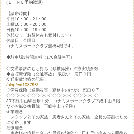
(ＬＩＮＥ予約歓迎)
【診療時間】
平日10：00－21：00
土曜10：00－20：00
日祝10：00－19：00
休憩なし（お昼休みも受付します）
休診日：金曜日
コナミスポーツクラブ船橋4階です。
◆駐車場3時間無料（170台駐車可）
◇交通事故のむち打ち（頚椎捻挫）治療実績多数
◆自賠責保険（交通事故） 取扱い 窓口０円
交通事故治療の記事↓
/blog/cat108796/
◇労災保険（通勤災害・勤務中のけが） 窓口０円
◇◇◇◇◇◇◇◇◇◇◇◇◇◇◇◇◇◇◇◇◇◇
JR下総中山駅徒歩１分 コナミスポーツクラブ下総中山５階
なかお鍼灸接骨院 下総中山（分院）
企業理念
「スタッフとその家族、患者さんとその家族、全員の笑顔のため
に治療します」
治療理念
「患者様の症状に合った最適な治療で一日も早い痛みから回復を