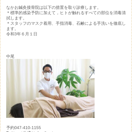
なかお鍼灸接骨院は以下の措置を取り診療します。
＊標準的感染予防に加えて，ヒトが触れるすべての部位を消毒清
拭します。
＊スタッフのマスク着用、手指消毒、石鹸による手洗いを徹底し
ます。
令和3年６月１日
中尾
予約047-410-1155