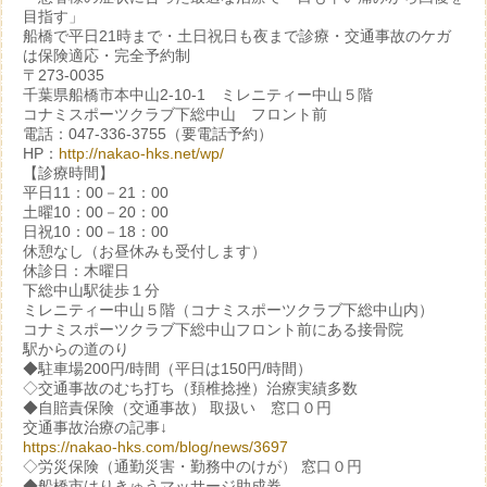
目指す」
船橋で平日21時まで・土日祝日も夜まで診療・交通事故のケガ
は保険適応・完全予約制
〒273-0035
千葉県船橋市本中山2-10-1 ミレニティー中山５階
コナミスポーツクラブ下総中山 フロント前
電話：047-336-3755（要電話予約）
HP：
http://nakao-hks.net/wp/
【診療時間】
平日11：00－21：00
土曜10：00－20：00
日祝10：00－18：00
休憩なし（お昼休みも受付します）
休診日：木曜日
下総中山駅徒歩１分
ミレニティー中山５階（コナミスポーツクラブ下総中山内）
コナミスポーツクラブ下総中山フロント前にある接骨院
駅からの道のり
◆駐車場200円/時間（平日は150円/時間）
◇交通事故のむち打ち（頚椎捻挫）治療実績多数
◆自賠責保険（交通事故） 取扱い 窓口０円
交通事故治療の記事↓
https://nakao-hks.com/blog/news/3697
◇労災保険（通勤災害・勤務中のけが） 窓口０円
◆船橋市はりきゅうマッサージ助成券