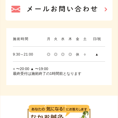
施術時間
月
火
水
木
金
土
日/祝
9:30～21:00
◎
◎
◎
◎
休
○
▲
○ 〜20:00 ▲ 〜19:00
最終受付は施術終了の1時間前となります