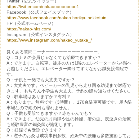
Twitter（公式ツイッター）
https://twitter.com/nakaoooooooooo1
Facebook（公式フェイスブック）
https://www.facebook.com/nakao.harikyu.sekkotuin
HP（公式ホームページ）
https://nakao-hks.com/
Instagram（公式インスタグラム）
https://www.instagram.com/nakao_yutaka_/
良くある質問コーナーーーーーーーーーーーー。
Q：コナミの会員じゃなくても治療できますか？
A：できます。自転車、徒歩の方は1階のエレベーターから4階へ
お越しください。エレベーター降りてすぐなかお鍼灸接骨院で
す。
Q：子供と一緒でも大丈夫ですか？
A：大丈夫です。ベビーカーの乳児から走り回る幼児まで対応で
きます。もちろん小学生も大丈夫。予約の際お知らせください。
Q：駐車場はありますか？有料？
A：あります。無料です（3時間）。170台駐車可能です。屋内駐
車場なので雨の日も濡れません。
Q：子供も受診できますか？赤ちゃんでも？
A：できます。幼児の肘内障や足の捻挫、疳の虫、夜泣きの治療
も経験豊富の鍼灸師が施術します。
Q：妊婦でも受診できます？
A：逆子のお灸は成功事例多数、妊娠中の腰痛も多数施術してお