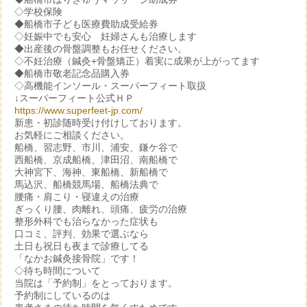
◇学校保険
◆船橋市子ども医療費助成受給券
◇妊娠中でも安心 妊婦さんも治療します
◆出産後の骨盤調整もお任せください。
◇不妊治療（鍼灸+骨盤矯正）着実に成果が上がってます
◆船橋市敬老記念品購入券
◇高機能インソール・スーパーフィート取扱
↓スーパーフィート公式ＨＰ
https://www.superfeet-jp.com/
新患・初診随時受け付けしております。
お気軽にご相談ください。
船橋、習志野、市川、浦安、鎌ケ谷で
西船橋、京成船橋、津田沼、南船橋で
大神宮下、海神、東船橋、新船橋で
馬込沢、船橋競馬場、船橋法典で
腰痛・肩こり・寝違えの治療
ぎっくり腰、肉離れ、頭痛、疲労の治療
整形外科でも治らなかった症状も
口コミ、評判、効果で選ぶなら
土日も祝日も夜まで診療してる
「なかお鍼灸接骨院」です！
◇待ち時間について
当院は「予約制」をとっております。
予約制にしているのは