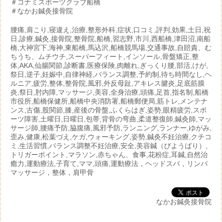
＃コナミスポーツクラブ船橋
＃なかお鍼灸接骨院
腰痛,肩こり,寝違え,治療,整形外科,症状,口コミ,評判,効果,土日,祝
日,診療,鍼灸,接骨院,整骨院,船橋,習志野,市川,西船橋,津田沼,南船
橋,大神宮下,海神,東船橋,馬込沢,船橋競馬場,交通事故,自賠責、む
ちうち、ムチウチ,スーパーフィート,インソール,骨盤矯正,整
体,AKA,仙腸関節,診断書,医療保険,肉離れ,ぎっくり腰,部活,けが,
祭日,逆子,妊娠中,自律神経,バランス調整,予約制,待ち時間なし,ヘ
ルニア,疲労,整体,整骨院,風邪,外反母趾,アキレス腱炎,足底筋膜
炎,祭日,肘内障,マッサージ,美容,全身治療,頭痛,足首,指名制,船橋
市役所,船橋保健所,船橋中央消防署,船橋郵便局,筋トレ,メンテナ
ンス,古傷,股関節,膝,産後の骨盤,ふくらはぎ,姿勢,眼精疲労,スポ
ーツ障害,土曜日,日曜日,包帯,背骨の弯曲,柔道整復師,鍼灸師,マッ
サージ師,腰痛予防,脇腹痛,風邪予防,ランニング,ランナー,ゆがみ,
歪み,健康,松葉づえ,ケガ,ウォーキング,姿勢,鍼灸不妊治療,クチコ
ミ,生活習慣,バランス調整不妊治療,安全,美容鍼（びようばり）,
トリガーポイント,マラソン,赤ちゃん、食事,花粉症,耳鍼,自然治
癒力,運動療法,子育て,ママ,頭痛,運動療法，ヘッドスパ，リンパ
マッサージ，整体，肩甲骨
なかお鍼灸接骨院