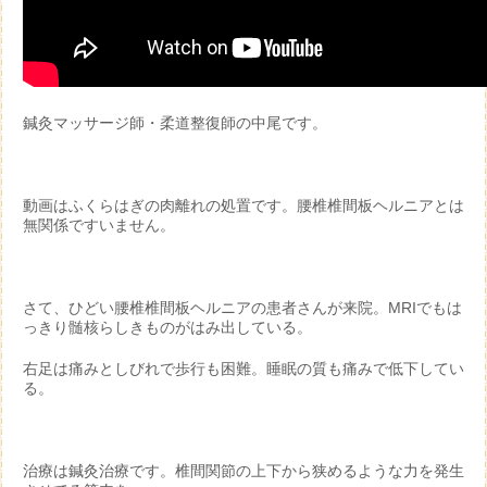
鍼灸マッサージ師・柔道整復師の中尾です。
動画はふくらはぎの肉離れの処置です。腰椎椎間板ヘルニアとは
無関係ですいません。
さて、ひどい腰椎椎間板ヘルニアの患者さんが来院。MRIでもは
っきり髄核らしきものがはみ出している。
右足は痛みとしびれで歩行も困難。睡眠の質も痛みで低下してい
る。
治療は鍼灸治療です。椎間関節の上下から狭めるような力を発生