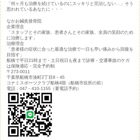
「何ヶ月も治療を続けているのにスッキリと完治しない…」そう
思われているあなたに・・・
なかお鍼灸接骨院
企業理念
「スタッフとその家族、患者さんとその家族、全員の笑顔のため
に治療します」
治療理念
「患者様の症状に合った最適な治療で一日も早い痛みから回復を
目指す」
船橋で平日21時まで・土日祝日も夜まで診療・交通事故のケガ
は保険適応・完全予約制
〒273-0011
千葉県船橋市湊町2丁目8－45
コナミスポーツクラブ船橋4階（船橋市役所の前）
電話：047－410-1155（要電話予約）