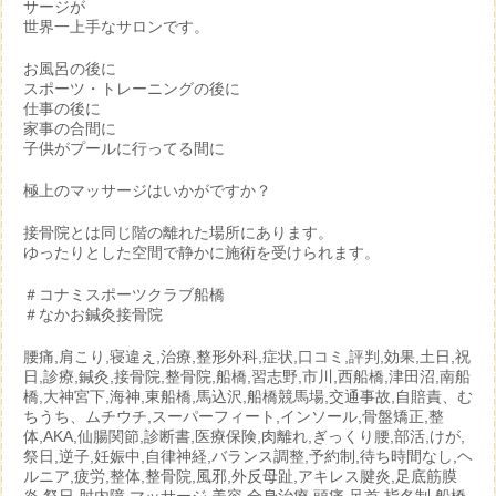
サージが
世界一上手なサロンです。
お風呂の後に
スポーツ・トレーニングの後に
仕事の後に
家事の合間に
子供がプールに行ってる間に
極上のマッサージはいかがですか？
接骨院とは同じ階の離れた場所にあります。
ゆったりとした空間で静かに施術を受けられます。
＃コナミスポーツクラブ船橋
＃なかお鍼灸接骨院
腰痛,肩こり,寝違え,治療,整形外科,症状,口コミ,評判,効果,土日,祝
日,診療,鍼灸,接骨院,整骨院,船橋,習志野,市川,西船橋,津田沼,南船
橋,大神宮下,海神,東船橋,馬込沢,船橋競馬場,交通事故,自賠責、む
ちうち、ムチウチ,スーパーフィート,インソール,骨盤矯正,整
体,AKA,仙腸関節,診断書,医療保険,肉離れ,ぎっくり腰,部活,けが,
祭日,逆子,妊娠中,自律神経,バランス調整,予約制,待ち時間なし,ヘ
ルニア,疲労,整体,整骨院,風邪,外反母趾,アキレス腱炎,足底筋膜