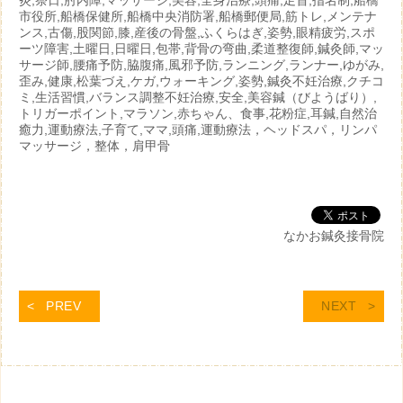
炎,祭日,肘内障,マッサージ,美容,全身治療,頭痛,足首,指名制,船橋
市役所,船橋保健所,船橋中央消防署,船橋郵便局,筋トレ,メンテナ
ンス,古傷,股関節,膝,産後の骨盤,ふくらはぎ,姿勢,眼精疲労,スポ
ーツ障害,土曜日,日曜日,包帯,背骨の弯曲,柔道整復師,鍼灸師,マッ
サージ師,腰痛予防,脇腹痛,風邪予防,ランニング,ランナー,ゆがみ,
歪み,健康,松葉づえ,ケガ,ウォーキング,姿勢,鍼灸不妊治療,クチコ
ミ,生活習慣,バランス調整不妊治療,安全,美容鍼（びようばり）,
トリガーポイント,マラソン,赤ちゃん、食事,花粉症,耳鍼,自然治
癒力,運動療法,子育て,ママ,頭痛,運動療法，ヘッドスパ，リンパ
マッサージ，整体，肩甲骨
なかお鍼灸接骨院
PREV
NEXT