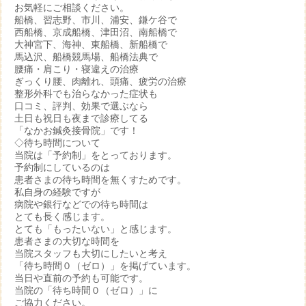
お気軽にご相談ください。
船橋、習志野、市川、浦安、鎌ケ谷で
西船橋、京成船橋、津田沼、南船橋で
大神宮下、海神、東船橋、新船橋で
馬込沢、船橋競馬場、船橋法典で
腰痛・肩こり・寝違えの治療
ぎっくり腰、肉離れ、頭痛、疲労の治療
整形外科でも治らなかった症状も
口コミ、評判、効果で選ぶなら
土日も祝日も夜まで診療してる
「なかお鍼灸接骨院」です！
◇待ち時間について
当院は「予約制」をとっております。
予約制にしているのは
患者さまの待ち時間を無くすためです。
私自身の経験ですが
病院や銀行などでの待ち時間は
とても長く感じます。
とても「もったいない」と感じます。
患者さまの大切な時間を
当院スタッフも大切にしたいと考え
「待ち時間０（ゼロ）」を掲げています。
当日や直前の予約も可能です。
当院の「待ち時間０（ゼロ）」に
ご協力ください。