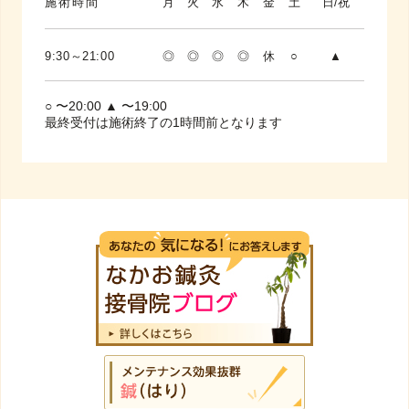
施術時間
月
火
水
木
金
土
日/祝
9:30～21:00
◎
◎
◎
◎
休
○
▲
○ 〜20:00 ▲ 〜19:00
最終受付は施術終了の1時間前となります