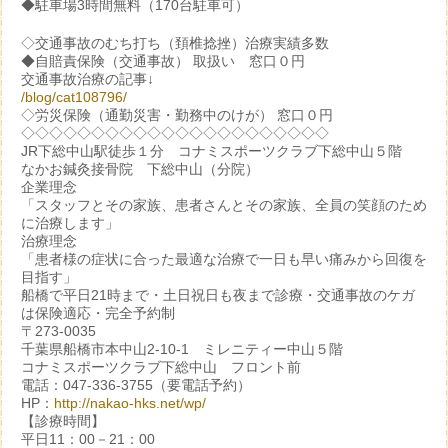
◆駐車場3時間無料（170台駐車可）
◇交通事故のむち打ち（頚椎捻挫）治療実績多数
◆自賠責保険（交通事故） 取扱い 窓口０円
交通事故治療の記事↓
/blog/cat108796/
◇労災保険（通勤災害・勤務中のけが） 窓口０円
◇◇◇◇◇◇◇◇◇◇◇◇◇◇◇◇◇◇◇◇◇◇
JR下総中山駅徒歩１分 コナミスポーツクラブ下総中山５階
なかお鍼灸接骨院 下総中山（分院）
企業理念
「スタッフとその家族、患者さんとその家族、全員の笑顔のため
に治療します」
治療理念
「患者様の症状に合った最適な治療で一日も早い痛みから回復を
目指す」
船橋で平日21時まで・土日祝日も夜まで診療・交通事故のケガ
は保険適応・完全予約制
〒273-0035
千葉県船橋市本中山2-10-1 ミレニティー中山５階
コナミスポーツクラブ下総中山 フロント前
電話：047-336-3755（要電話予約）
HP：
http://nakao-hks.net/wp/
【診療時間】
平日11：00－21：00