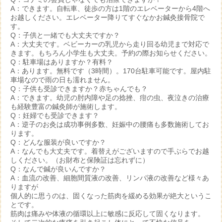
A：できます。自転車、徒歩の方は1階のエレベーターから4階へ
お越しください。エレベーター降りてすぐなかお鍼灸接骨院で
す。
Q：子供と一緒でも大丈夫ですか？
A：大丈夫です。ベビーカーの乳児から走り回る幼児まで対応で
きます。もちろん小学生も大丈夫。予約の際お知らせください。
Q：駐車場はありますか？有料？
A：あります。無料です（3時間）。170台駐車可能です。屋内駐
車場なので雨の日も濡れません。
Q：子供も受診できますか？赤ちゃんでも？
A：できます。幼児の肘内障や足の捻挫、疳の虫、夜泣きの治療
も経験豊富の鍼灸師が施術します。
Q：妊婦でも受診できます？
A：逆子のお灸は成功事例多数、妊娠中の腰痛も多数施術してお
ります。
Q：どんな服装が良いですか？
A：なんでも大丈夫です。着替えがございますので手ぶらでお越
しください。（お財布と保険証は忘れずに）
Q：なんで鍼が良いんですか？
A：血流の改善、細胞間質液の改善、リンパ液の改善など様々あ
りますが
個人的に思うのは、固くなった筋肉を緩める効果が絶大というこ
とです。
筋肉は痛みや体液の循環以上に敏感に反応して固くなります。