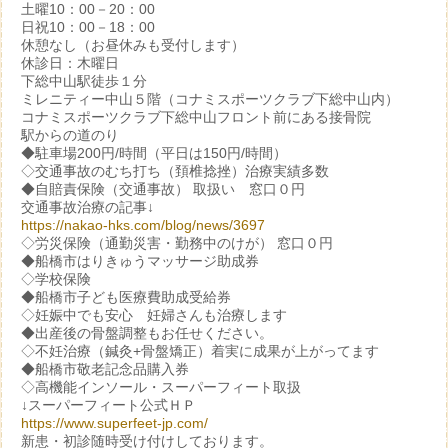
土曜10：00－20：00
日祝10：00－18：00
休憩なし（お昼休みも受付します）
休診日：木曜日
下総中山駅徒歩１分
ミレニティー中山５階（コナミスポーツクラブ下総中山内）
コナミスポーツクラブ下総中山フロント前にある接骨院
駅からの道のり
◆駐車場200円/時間（平日は150円/時間）
◇交通事故のむち打ち（頚椎捻挫）治療実績多数
◆自賠責保険（交通事故） 取扱い 窓口０円
交通事故治療の記事↓
https://nakao-hks.com/blog/news/3697
◇労災保険（通勤災害・勤務中のけが） 窓口０円
◆船橋市はりきゅうマッサージ助成券
◇学校保険
◆船橋市子ども医療費助成受給券
◇妊娠中でも安心 妊婦さんも治療します
◆出産後の骨盤調整もお任せください。
◇不妊治療（鍼灸+骨盤矯正）着実に成果が上がってます
◆船橋市敬老記念品購入券
◇高機能インソール・スーパーフィート取扱
↓スーパーフィート公式ＨＰ
https://www.superfeet-jp.com/
新患・初診随時受け付けしております。