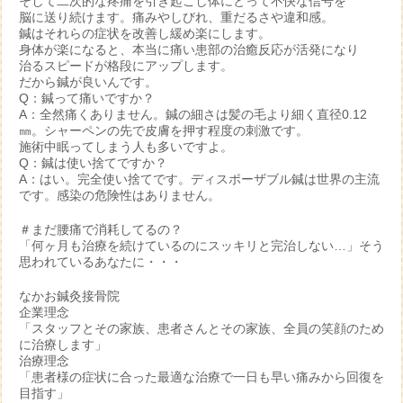
そして二次的な疼痛を引き起こし体にとって不快な信号を
脳に送り続けます。痛みやしびれ、重だるさや違和感。
鍼はそれらの症状を改善し緩め楽にします。
身体が楽になると、本当に痛い患部の治癒反応が活発になり
治るスピードが格段にアップします。
だから鍼が良いんです。
Q：鍼って痛いですか？
A：全然痛くありません。鍼の細さは髪の毛より細く直径0.12
㎜。シャーペンの先で皮膚を押す程度の刺激です。
施術中眠ってしまう人も多いですよ。
Q：鍼は使い捨てですか？
A：はい。完全使い捨てです。ディスポーザブル鍼は世界の主流
です。感染の危険性はありません。
＃まだ腰痛で消耗してるの？
「何ヶ月も治療を続けているのにスッキリと完治しない…」そう
思われているあなたに・・・
なかお鍼灸接骨院
企業理念
「スタッフとその家族、患者さんとその家族、全員の笑顔のため
に治療します」
治療理念
「患者様の症状に合った最適な治療で一日も早い痛みから回復を
目指す」