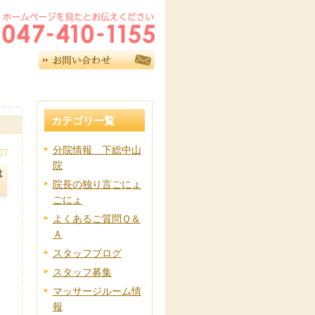
カテゴリ一覧
分院情報 下総中山
27
院
は
院長の独り言ごにょ
ごにょ
よくあるご質問Ｑ＆
Ａ
スタッフブログ
スタッフ募集
マッサージルーム情
報