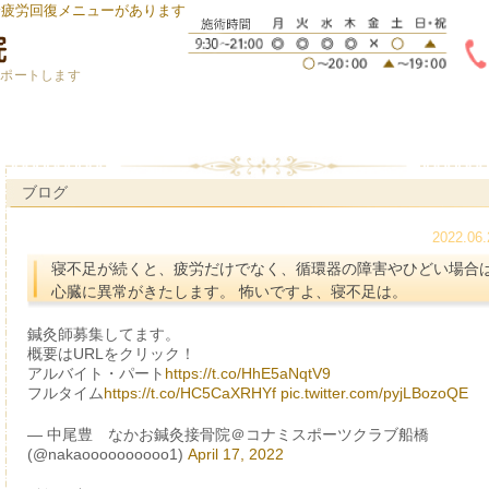
身疲労回復メニューがあります
サポートします
ブログ
2022.06.
寝不足が続くと、疲労だけでなく、循環器の障害やひどい場合
心臓に異常がきたします。 怖いですよ、寝不足は。
鍼灸師募集してます。
概要はURLをクリック！
アルバイト・パート
https://t.co/HhE5aNqtV9
フルタイム
https://t.co/HC5CaXRHYf
pic.twitter.com/pyjLBozoQE
— 中尾豊 なかお鍼灸接骨院＠コナミスポーツクラブ船橋
(@nakaoooooooooo1)
April 17, 2022