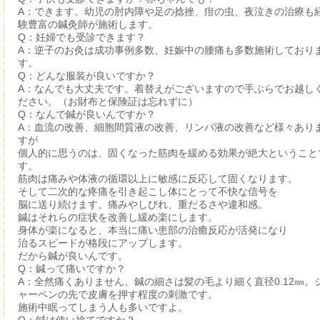
A：できます。幼児の肘内障や足の捻挫、疳の虫、夜泣きの治療も
験豊富の鍼灸師が施術します。
Q：妊婦でも受診できます？
A：逆子のお灸は成功事例多数、妊娠中の腰痛も多数施術しており
す。
Q：どんな服装が良いですか？
A：なんでも大丈夫です。着替えがございますので手ぶらでお越し
ださい。（お財布と保険証は忘れずに）
Q：なんで鍼が良いんですか？
A：血流の改善、細胞間質液の改善、リンパ液の改善など様々あり
すが
個人的に思うのは、固くなった筋肉を緩める効果が絶大ということ
す。
筋肉は痛みや体液の循環以上に敏感に反応して固くなります。
そして二次的な疼痛を引き起こし体にとって不快な信号を
脳に送り続けます。痛みやしびれ、重だるさや違和感。
鍼はそれらの症状を改善し緩め楽にします。
身体が楽になると、本当に痛い患部の治癒反応が活発になり
治るスピードが格段にアップします。
だから鍼が良いんです。
Q：鍼って痛いですか？
A：全然痛くありません。鍼の細さは髪の毛より細く直径0.12㎜。
ャーペンの先で皮膚を押す程度の刺激です。
施術中眠ってしまう人も多いですよ。
Q：鍼は使い捨てですか？