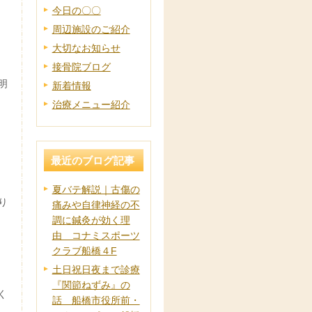
今日の〇〇
周辺施設のご紹介
大切なお知らせ
接骨院ブログ
明
新着情報
治療メニュー紹介
最近のブログ記事
夏バテ解説｜古傷の
り
痛みや自律神経の不
調に鍼灸が効く理
由 コナミスポーツ
クラブ船橋４F
土日祝日夜まで診療
『関節ねずみ』の
く
話 船橋市役所前・