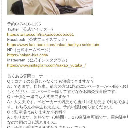
予約047-410-1155
Twitter（公式ツイッター）
https://twitter.com/nakaoooooooooo1
Facebook（公式フェイスブック）
https://www.facebook.com/nakao.harikyu.sekkotuin
HP（公式ホームページ）
https://nakao-hks.com/
Instagram（公式インスタグラム）
https://www.instagram.com/nakao_yutaka_/
良くある質問コーナーーーーーーーーーーーー。
Q：コナミの会員じゃなくても治療できますか？
A：できます。自転車、徒歩の方は1階のエレベーターから4階へお
しください。エレベーター降りてすぐなかお鍼灸接骨院です。
Q：子供と一緒でも大丈夫ですか？
A：大丈夫です。ベビーカーの乳児から走り回る幼児まで対応でき
す。もちろん小学生も大丈夫。予約の際お知らせください。
Q：駐車場はありますか？有料？
A：あります。無料です（3時間）。170台駐車可能です。屋内駐車
なので雨の日も濡れません。
Q：子供も受診できますか？赤ちゃんでも？