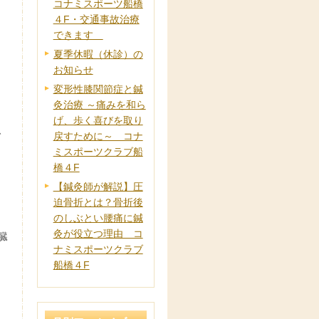
コナミスポーツ船橋
４F・交通事故治療
できます
夏季休暇（休診）の
お知らせ
変形性膝関節症と鍼
灸治療 ～痛みを和ら
げ、歩く喜びを取り
、
戻すために～ コナ
ミスポーツクラブ船
橋４F
【鍼灸師が解説】圧
迫骨折とは？骨折後
のしぶとい腰痛に鍼
灸が役立つ理由 コ
臓
ナミスポーツクラブ
船橋４F