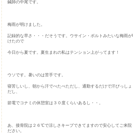
鍼師の中尾です。
梅雨が明けました。
記録的な早さ・・・だそうです。ウサイン・ボルトみたいな梅雨が
けたので
今日から夏です。夏生まれの私はテンション上がってます！
ウソです。暑いのは苦手です。
寝苦しいし、朝から汗でべたべただし、通勤するだけで汗びっしょ
だし、
節電でコナミの休憩室は３０度くらいあるし・・。
あ、接骨院は２６℃で涼しさキープできてますので安心してご来院
ださい。