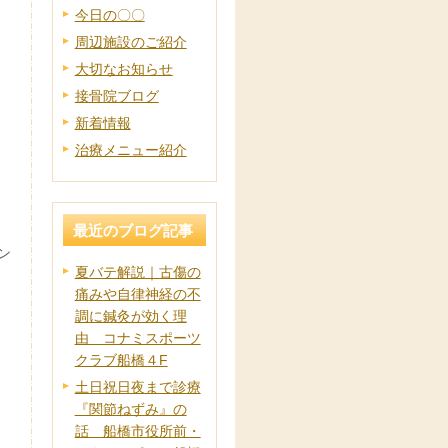
今日の〇〇
周辺施設のご紹介
大切なお知らせ
接骨院ブログ
新着情報
治療メニュー紹介
最近のブログ記事
ン
夏バテ解説｜古傷の
痛みや自律神経の不
調に鍼灸が効く理
由 コナミスポーツ
クラブ船橋４F
土日祝日夜まで診療
『関節ねずみ』の
話 船橋市役所前・