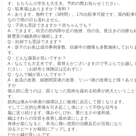
す。もちろん小学生も大丈夫。予約の際お知らせください。
Q：駐車場はありますか？有料？
A：あります。無料です（3時間）。170台駐車可能です。屋内駐車
なので雨の日も濡れません。
Q：子供も受診できますか？赤ちゃんでも？
A：できます。幼児の肘内障や足の捻挫、疳の虫、夜泣きの治療も
験豊富の鍼灸師が施術します。
Q：妊婦でも受診できます？
A：逆子のお灸は成功事例多数、妊娠中の腰痛も多数施術しており
す。
Q：どんな服装が良いですか？
A：なんでも大丈夫です。着替えがございますので手ぶらでお越し
ださい。（お財布と保険証は忘れずに）
Q：なんで鍼が良いんですか？
A：血流の改善、細胞間質液の改善、リンパ液の改善など様々あり
すが
個人的に思うのは、固くなった筋肉を緩める効果が絶大ということ
す。
筋肉は痛みや体液の循環以上に敏感に反応して固くなります。
そして二次的な疼痛を引き起こし体にとって不快な信号を
脳に送り続けます。痛みやしびれ、重だるさや違和感。
鍼はそれらの症状を改善し緩め楽にします。
身体が楽になると、本当に痛い患部の治癒反応が活発になり
治るスピードが格段にアップします。
だから鍼が良いんです。