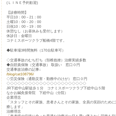
(ＬＩＮＥ予約歓迎)
【診療時間】
平日10：00－21：00
土曜10：00－20：00
日祝10：00－19：00
休憩なし（お昼休みも受付します）
休診日：金曜日
コナミスポーツクラブ船橋4階です。
◆駐車場3時間無料（170台駐車可）
◇交通事故のむち打ち（頚椎捻挫）治療実績多数
◆自賠責保険（交通事故） 取扱い 窓口０円
交通事故治療の記事↓
/blog/cat108796/
◇労災保険（通勤災害・勤務中のけが） 窓口０円
◇◇◇◇◇◇◇◇◇◇◇◇◇◇◇◇◇◇◇◇◇◇
JR下総中山駅徒歩１分 コナミスポーツクラブ下総中山５階
なかお鍼灸接骨院 下総中山（分院）
企業理念
「スタッフとその家族、患者さんとその家族、全員の笑顔のために
療します」
治療理念
「患者様の症状に合った最適な治療で一日も早い痛みから回復を目