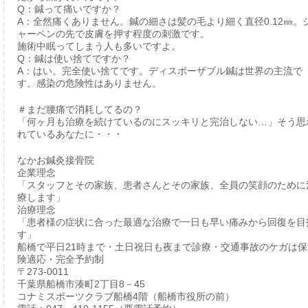
Q：鍼って痛いですか？
A：全然痛くありません。鍼の細さは髪の毛より細く直径0.12㎜。
ャーペンの先で皮膚を押す程度の刺激です。
施術中眠ってしまう人も多いですよ。
Q：鍼は使い捨てですか？
A：はい。完全使い捨てです。ディスポーザブル鍼は世界の主流で
す。感染の危険性はありません。
＃まだ腰痛で消耗してるの？
「何ヶ月も治療を続けているのにスッキリと完治しない…」そう思
れているあなたに・・・
なかお鍼灸接骨院
企業理念
「スタッフとその家族、患者さんとその家族、全員の笑顔のために
療します」
治療理念
「患者様の症状に合った最適な治療で一日も早い痛みから回復を目
す」
船橋で平日21時まで・土日祝日も夜まで診療・交通事故のケガは保
険適応・完全予約制
〒273-0011
千葉県船橋市湊町2丁目8－45
コナミスポーツクラブ船橋4階（船橋市役所の前）