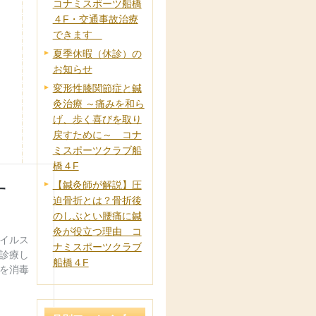
コナミスポーツ船橋
４F・交通事故治療
できます
夏季休暇（休診）の
お知らせ
変形性膝関節症と鍼
灸治療 ～痛みを和ら
げ、歩く喜びを取り
戻すために～ コナ
ミスポーツクラブ船
橋４F
【鍼灸師が解説】圧
迫骨折とは？骨折後
のしぶとい腰痛に鍼
灸が役立つ理由 コ
ナミスポーツクラブ
船橋４F