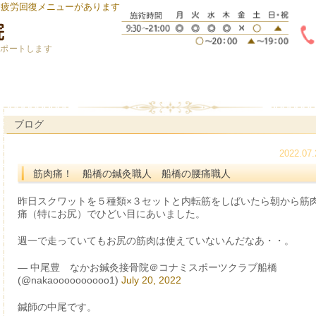
身疲労回復メニューがあります
サポートします
ブログ
2022.07.
筋肉痛！ 船橋の鍼灸職人 船橋の腰痛職人
昨日スクワットを５種類×３セットと内転筋をしばいたら朝から筋
痛（特にお尻）でひどい目にあいました。
週一で走っていてもお尻の筋肉は使えていないんだなあ・・。
— 中尾豊 なかお鍼灸接骨院＠コナミスポーツクラブ船橋
(@nakaoooooooooo1)
July 20, 2022
鍼師の中尾です。