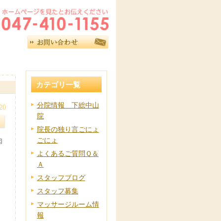
カテゴリ一覧
分院情報 下総中山
20
院
院長の独り言ごにょ
ごにょ
肉
よくあるご質問Ｑ＆
Ａ
スタッフブログ
スタッフ募集
マッサージルーム情
報