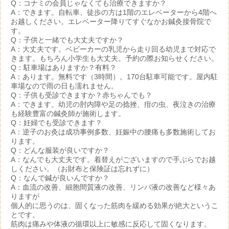
Q：コナミの会員じゃなくても治療できますか？
A：できます。自転車、徒歩の方は1階のエレベーターから4階へ
お越しください。エレベーター降りてすぐなかお鍼灸接骨院で
す。
Q：子供と一緒でも大丈夫ですか？
A：大丈夫です。ベビーカーの乳児から走り回る幼児まで対応で
きます。もちろん小学生も大丈夫。予約の際お知らせください。
Q：駐車場はありますか？有料？
A：あります。無料です（3時間）。170台駐車可能です。屋内駐
車場なので雨の日も濡れません。
Q：子供も受診できますか？赤ちゃんでも？
A：できます。幼児の肘内障や足の捻挫、疳の虫、夜泣きの治療
も経験豊富の鍼灸師が施術します。
Q：妊婦でも受診できます？
A：逆子のお灸は成功事例多数、妊娠中の腰痛も多数施術してお
ります。
Q：どんな服装が良いですか？
A：なんでも大丈夫です。着替えがございますので手ぶらでお越
しください。（お財布と保険証は忘れずに）
Q：なんで鍼が良いんですか？
A：血流の改善、細胞間質液の改善、リンパ液の改善など様々あ
りますが
個人的に思うのは、固くなった筋肉を緩める効果が絶大というこ
とです。
筋肉は痛みや体液の循環以上に敏感に反応して固くなります。