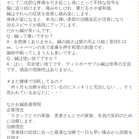
そして二次的な疼痛を引き起こし体にとって不快な信号を
脳に送り続けます。痛みやしびれ、重だるさや違和感。
鍼はそれらの症状を改善し緩め楽にします。
身体が楽になると、本当に痛い患部の治癒反応が活発になり
治るスピードが格段にアップします。
だから鍼が良いんです。
Q：鍼って痛いですか？
A：全然痛くありません。鍼の細さは髪の毛より細く直径0.12
㎜。シャーペンの先で皮膚を押す程度の刺激です。
施術中眠ってしまう人も多いですよ。
Q：鍼は使い捨てですか？
A：はい。完全使い捨てです。ディスポーザブル鍼は世界の主流
です。感染の危険性はありません。
＃まだ腰痛で消耗してるの？
「何ヶ月も治療を続けているのにスッキリと完治しない…」そう
思われているあなたに・・・
なかお鍼灸接骨院
企業理念
「スタッフとその家族、患者さんとその家族、全員の笑顔のため
に治療します」
治療理念
「患者様の症状に合った最適な治療で一日も早い痛みから回復を
目指す」