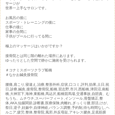
サージが
世界一上手なサロンです。
お風呂の後に
スポーツ・トレーニングの後に
仕事の後に
家事の合間に
子供がプールに行ってる間に
極上のマッサージはいかがですか？
接骨院とは同じ階の離れた場所にあります。
ゆったりとした空間で静かに施術を受けられます。
＃コナミスポーツクラブ船橋
＃なかお鍼灸接骨院
腰痛,肩こり,寝違え,治療,整形外科,症状,口コミ,評判,効果,土日,祝
日,診療,鍼灸,接骨院,整骨院,船橋,習志野,市川,西船橋,津田沼,南船
橋,大神宮下,海神,東船橋,馬込沢,船橋競馬場,交通事故,自賠責、む
ちうち、ムチウチ,スーパーフィート,インソール,骨盤矯正,整
体,AKA,仙腸関節,診断書,医療保険,肉離れ,ぎっくり腰,部活,けが,
祭日,逆子,妊娠中,自律神経,バランス調整,予約制,待ち時間なし,ヘ
ルニア,疲労,整体,整骨院,風邪,外反母趾,アキレス腱炎,足底筋膜