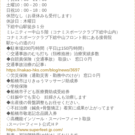
土曜10：00－20：00
日祝10：00－18：00
休憩なし（お昼休みも受付します）
休診日：木曜日
下総中山駅徒歩１分
ミレニティー中山５階（コナミスポーツクラブ下総中山内）
コナミスポーツクラブ下総中山フロント前にある接骨院
駅からの道のり
◆駐車場200円/時間（平日は150円/時間）
◇交通事故のむち打ち（頚椎捻挫）治療実績多数
◆自賠責保険（交通事故） 取扱い 窓口０円
交通事故治療の記事↓
https://nakao-hks.com/blog/news/3697
◇労災保険（通勤災害・勤務中のけが） 窓口０円
◆船橋市はりきゅうマッサージ助成券
◇学校保険
◆船橋市子ども医療費助成受給券
◇妊娠中でも安心 妊婦さんも治療します
◆出産後の骨盤調整もお任せください。
◇不妊治療（鍼灸+骨盤矯正）着実に成果が上がってます
◆船橋市敬老記念品購入券
◇高機能インソール・スーパーフィート取扱
↓スーパーフィート公式ＨＰ
https://www.superfeet-jp.com/