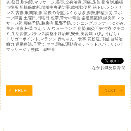
炎,祭日,肘内障,マッサージ,美容,全身治療,頭痛,足首,指名制,船橋
市役所,船橋保健所,船橋中央消防署,船橋郵便局,筋トレ,メンテナ
ンス,古傷,股関節,膝,産後の骨盤,ふくらはぎ,姿勢,眼精疲労,スポ
ーツ障害,土曜日,日曜日,包帯,背骨の弯曲,柔道整復師,鍼灸師,マッ
サージ師,腰痛予防,脇腹痛,風邪予防,ランニング,ランナー,ゆがみ,
歪み,健康,松葉づえ,ケガ,ウォーキング,姿勢,鍼灸不妊治療,クチコ
ミ,生活習慣,バランス調整不妊治療,安全,美容鍼（びようばり）,
トリガーポイント,マラソン,赤ちゃん、食事,花粉症,耳鍼,自然治
癒力,運動療法,子育て,ママ,頭痛,運動療法，ヘッドスパ，リンパ
マッサージ，整体，肩甲骨
なかお鍼灸接骨院
PREV
NEXT