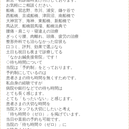
新患・初診随時受け付けしております。
お気軽にご相談ください。
船橋、習志野、市川、浦安、鎌ケ谷で
西船橋、京成船橋、津田沼、南船橋で
大神宮下、海神、東船橋、新船橋で
馬込沢、船橋競馬場、船橋法典で
腰痛・肩こり・寝違えの治療
ぎっくり腰、肉離れ、頭痛、疲労の治療
整形外科でも治らなかった症状も
口コミ、評判、効果で選ぶなら
土日も祝日も夜まで診療してる
「なかお鍼灸接骨院」です！
◇待ち時間について
当院は「予約制」をとっております。
予約制にしているのは
患者さまの待ち時間を無くすためです。
私自身の経験ですが
病院や銀行などでの待ち時間は
とても長く感じます。
とても「もったいない」と感じます。
患者さまの大切な時間を
当院スタッフも大切にしたいと考え
「待ち時間０（ゼロ）」を掲げています。
当日や直前の予約も可能です。
当院の「待ち時間０（ゼロ）」に