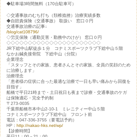
◆駐車場3時間無料（170台駐車可）
◇交通事故のむち打ち（頚椎捻挫）治療実績多数
◆自賠責保険（交通事故） 取扱い 窓口０円
交通事故治療の記事↓
/blog/cat108796/
◇労災保険（通勤災害・勤務中のけが） 窓口０円
◇◇◇◇◇◇◇◇◇◇◇◇◇◇◇◇◇◇◇◇◇◇
JR下総中山駅徒歩１分 コナミスポーツクラブ下総中山５階
なかお鍼灸接骨院 下総中山（分院）
企業理念
「スタッフとその家族、患者さんとその家族、全員の笑顔のため
に治療します」
治療理念
「患者様の症状に合った最適な治療で一日も早い痛みから回復を
目指す」
船橋で平日21時まで・土日祝日も夜まで診療・交通事故のケガ
は保険適応・完全予約制
〒273-0035
千葉県船橋市本中山2-10-1 ミレニティー中山５階
コナミスポーツクラブ下総中山 フロント前
電話：047-336-3755（要電話予約）
HP：
http://nakao-hks.net/wp/
【診療時間】
平日11：00－21：00