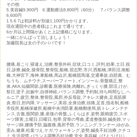
その他
5.美容鍼9,900円 6.運動療法8,800円（60分） 7.バランス調整
6,600円
1.5.6.7は初診料が別途1,100円かかります。
現在通院中の患者様はこれまで通りです。
6か月以上間隔があくと上記価格になります。
一緒にがんばって治しましょう！
加藤院長は女の子のパパです！
腰痛,肩こり,寝違え,治療,整形外科,症状,口コミ,評判,効果,土日,祝
日,診療,鍼灸,接骨院,整骨院,船橋,習志野,市川,西船橋,津田沼,南船
橋,大神宮下,海神,東船橋,馬込沢,船橋競馬場,交通事故,自賠責、む
ちうち、ムチウチ,スーパーフィート,インソール,骨盤矯正,整
体,AKA,仙腸関節,診断書,医療保険,肉離れ,ぎっくり腰,部活,けが,
祭日,逆子,妊娠中,自律神経,バランス調整,予約制,待ち時間なし,ヘ
ルニア,疲労,整体,整骨院,風邪,外反母趾,アキレス腱炎,足底筋膜
炎,祭日,肘内障,マッサージ,美容,全身治療,頭痛,足首,指名制,船橋
市役所,船橋保健所,船橋中央消防署,船橋郵便局,筋トレ,メンテナ
ンス,古傷,股関節,膝,産後の骨盤,ふくらはぎ,姿勢,眼精疲労,スポ
ーツ障害,土曜日,日曜日,包帯,背骨の弯曲,柔道整復師,鍼灸師,マッ
サージ師,腰痛予防,脇腹痛,風邪予防,ランニング,ランナー,ゆがみ,
歪み,健康,松葉づえ,ケガ,ウォーキング,姿勢,鍼灸不妊治療,クチコ
ミ,生活習慣,バランス調整不妊治療,安全,美容鍼（びようばり）,