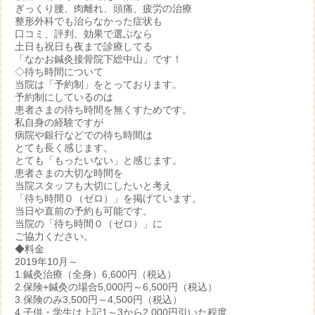
ぎっくり腰、肉離れ、頭痛、疲労の治療
整形外科でも治らなかった症状も
口コミ、評判、効果で選ぶなら
土日も祝日も夜まで診療してる
「なかお鍼灸接骨院下総中山」です！
◇待ち時間について
当院は「予約制」をとっております。
予約制にしているのは
患者さまの待ち時間を無くすためです。
私自身の経験ですが
病院や銀行などでの待ち時間は
とても長く感じます。
とても「もったいない」と感じます。
患者さまの大切な時間を
当院スタッフも大切にしたいと考え
「待ち時間０（ゼロ）」を掲げています。
当日や直前の予約も可能です。
当院の「待ち時間０（ゼロ）」に
ご協力ください。
◆料金
2019年10月～
1.鍼灸治療（全身）6,600円（税込）
2.保険+鍼灸の場合5,000円～6,500円（税込）
3.保険のみ3,500円～4,500円（税込）
4.子供・学生は上記1～3から2,000円引いた程度