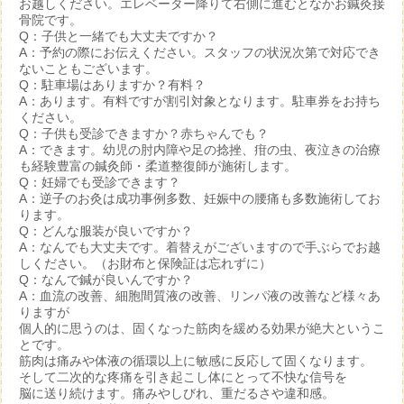
お越しください。エレベーター降りて右側に進むとなかお鍼灸接
骨院です。
Q：子供と一緒でも大丈夫ですか？
A：予約の際にお伝えください。スタッフの状況次第で対応でき
ないこともございます。
Q：駐車場はありますか？有料？
A：あります。有料ですが割引対象となります。駐車券をお持ち
ください。
Q：子供も受診できますか？赤ちゃんでも？
A：できます。幼児の肘内障や足の捻挫、疳の虫、夜泣きの治療
も経験豊富の鍼灸師・柔道整復師が施術します。
Q：妊婦でも受診できます？
A：逆子のお灸は成功事例多数、妊娠中の腰痛も多数施術してお
ります。
Q：どんな服装が良いですか？
A：なんでも大丈夫です。着替えがございますので手ぶらでお越
しください。（お財布と保険証は忘れずに）
Q：なんで鍼が良いんですか？
A：血流の改善、細胞間質液の改善、リンパ液の改善など様々あ
りますが
個人的に思うのは、固くなった筋肉を緩める効果が絶大というこ
とです。
筋肉は痛みや体液の循環以上に敏感に反応して固くなります。
そして二次的な疼痛を引き起こし体にとって不快な信号を
脳に送り続けます。痛みやしびれ、重だるさや違和感。