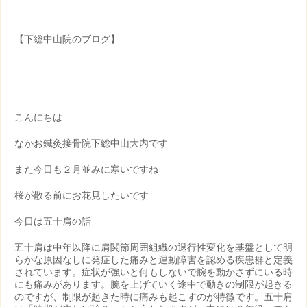
【下総中山院のブログ】
こんにちは
なかお鍼灸接骨院下総中山大内です
また今日も２月並みに寒いですね
桜が散る前にお花見したいです
今日は五十肩の話
五十肩は中年以降に肩関節周囲組織の退行性変化を基盤として明
らかな原因なしに発症した痛みと運動障害を認める疾患群と定義
されています。症状が強いと何もしないで腕を動かさずにいる時
にも痛みがあります。腕を上げていく途中で動きの制限が起きる
のですが、制限が起きた時に痛みも起こすのが特徴です。五十肩