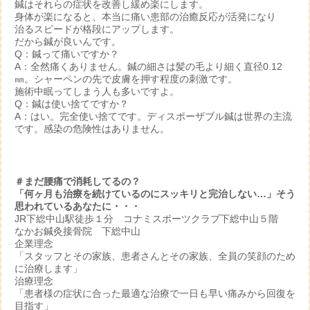
鍼はそれらの症状を改善し緩め楽にします。
身体が楽になると、本当に痛い患部の治癒反応が活発になり
治るスピードが格段にアップします。
だから鍼が良いんです。
Q：鍼って痛いですか？
A：全然痛くありません。鍼の細さは髪の毛より細く直径0.12
㎜。シャーペンの先で皮膚を押す程度の刺激です。
施術中眠ってしまう人も多いですよ。
Q：鍼は使い捨てですか？
A：はい。完全使い捨てです。ディスポーザブル鍼は世界の主流
です。感染の危険性はありません。
＃まだ腰痛で消耗してるの？
「何ヶ月も治療を続けているのにスッキリと完治しない…」そう
思われているあなたに・・・
JR下総中山駅徒歩１分 コナミスポーツクラブ下総中山５階
なかお鍼灸接骨院 下総中山
企業理念
「スタッフとその家族、患者さんとその家族、全員の笑顔のため
に治療します」
治療理念
「患者様の症状に合った最適な治療で一日も早い痛みから回復を
目指す」