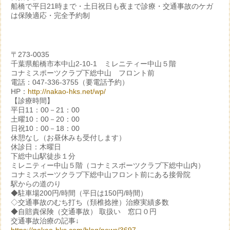
船橋で平日21時まで・土日祝日も夜まで診療・交通事故のケガ
は保険適応・完全予約制
〒273-0035
千葉県船橋市本中山2-10-1 ミレニティー中山５階
コナミスポーツクラブ下総中山 フロント前
電話：047-336-3755（要電話予約）
HP：
http://nakao-hks.net/wp/
【診療時間】
平日11：00－21：00
土曜10：00－20：00
日祝10：00－18：00
休憩なし（お昼休みも受付します）
休診日：木曜日
下総中山駅徒歩１分
ミレニティー中山５階（コナミスポーツクラブ下総中山内）
コナミスポーツクラブ下総中山フロント前にある接骨院
駅からの道のり
◆駐車場200円/時間（平日は150円/時間）
◇交通事故のむち打ち（頚椎捻挫）治療実績多数
◆自賠責保険（交通事故） 取扱い 窓口０円
交通事故治療の記事↓