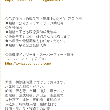
https://nakao-hks.com/blog/news/3697
◇労災保険（通勤災害・勤務中のけが） 窓口０円
◆船橋市はりきゅうマッサージ助成券
◇学校保険
◆船橋市子ども医療費助成受給券
◇妊娠中でも安心 妊婦さんも治療します
◆出産後の骨盤調整もお任せください。
◆船橋市敬老記念品購入券
◇高機能インソール・スーパーフィート取扱
↓スーパーフィート公式ＨＰ
https://www.superfeet-jp.com/
新患・初診随時受け付けしております。
お気軽にご相談ください。
船橋、習志野、市川、浦安、鎌ケ谷で
西船橋、京成船橋、津田沼、南船橋で
大神宮下、海神、東船橋、新船橋で
馬込沢、船橋競馬場、船橋法典で
腰痛・肩こり・寝違えの治療