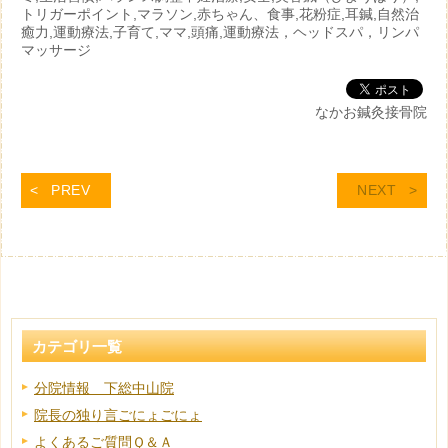
トリガーポイント,マラソン,赤ちゃん、食事,花粉症,耳鍼,自然治
癒力,運動療法,子育て,ママ,頭痛,運動療法，ヘッドスパ，リンパ
マッサージ
なかお鍼灸接骨院
PREV
NEXT
カテゴリ一覧
分院情報 下総中山院
院長の独り言ごにょごにょ
よくあるご質問Ｑ＆Ａ