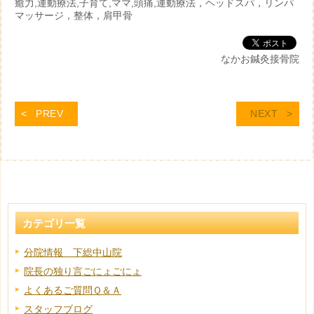
癒力,運動療法,子育て,ママ,頭痛,運動療法，ヘッドスパ，リンパ
マッサージ，整体，肩甲骨
なかお鍼灸接骨院
PREV
NEXT
カテゴリ一覧
分院情報 下総中山院
院長の独り言ごにょごにょ
よくあるご質問Ｑ＆Ａ
スタッフブログ