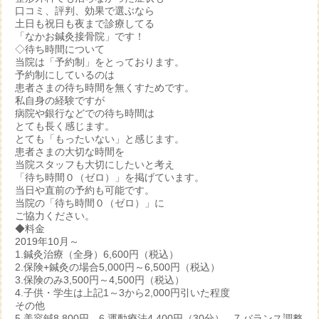
口コミ、評判、効果で選ぶなら
土日も祝日も夜まで診療してる
「なかお鍼灸接骨院」です！
◇待ち時間について
当院は「予約制」をとっております。
予約制にしているのは
患者さまの待ち時間を無くすためです。
私自身の経験ですが
病院や銀行などでの待ち時間は
とても長く感じます。
とても「もったいない」と感じます。
患者さまの大切な時間を
当院スタッフも大切にしたいと考え
「待ち時間０（ゼロ）」を掲げています。
当日や直前の予約も可能です。
当院の「待ち時間０（ゼロ）」に
ご協力ください。
◆料金
2019年10月～
1.鍼灸治療（全身）6,600円（税込）
2.保険+鍼灸の場合5,000円～6,500円（税込）
3.保険のみ3,500円～4,500円（税込）
4.子供・学生は上記1～3から2,000円引いた程度
その他
5.美容鍼8,800円 6.運動療法4,400円（30分） 7.バランス調整