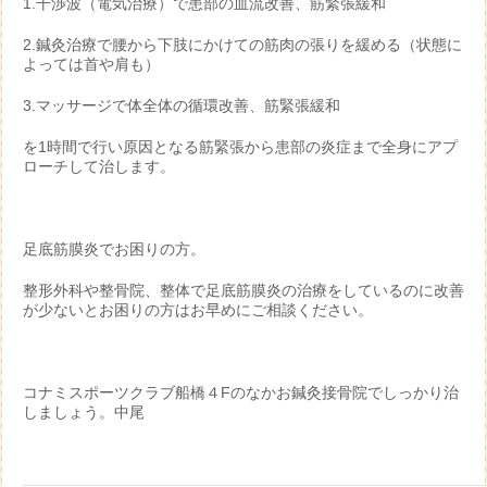
1.干渉波（電気治療）で患部の血流改善、筋緊張緩和
2.鍼灸治療で腰から下肢にかけての筋肉の張りを緩める（状態に
よっては首や肩も）
3.マッサージで体全体の循環改善、筋緊張緩和
を1時間で行い原因となる筋緊張から患部の炎症まで全身にアプ
ローチして治します。
足底筋膜炎でお困りの方。
整形外科や整骨院、整体で足底筋膜炎の治療をしているのに改善
が少ないとお困りの方はお早めにご相談ください。
コナミスポーツクラブ船橋４Fのなかお鍼灸接骨院でしっかり治
しましょう。中尾