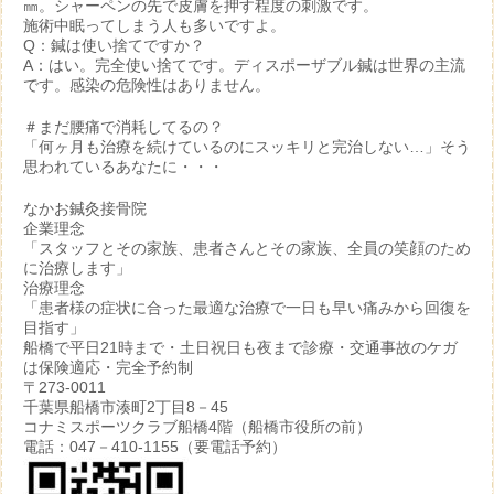
㎜。シャーペンの先で皮膚を押す程度の刺激です。
施術中眠ってしまう人も多いですよ。
Q：鍼は使い捨てですか？
A：はい。完全使い捨てです。ディスポーザブル鍼は世界の主流
です。感染の危険性はありません。
＃まだ腰痛で消耗してるの？
「何ヶ月も治療を続けているのにスッキリと完治しない…」そう
思われているあなたに・・・
なかお鍼灸接骨院
企業理念
「スタッフとその家族、患者さんとその家族、全員の笑顔のため
に治療します」
治療理念
「患者様の症状に合った最適な治療で一日も早い痛みから回復を
目指す」
船橋で平日21時まで・土日祝日も夜まで診療・交通事故のケガ
は保険適応・完全予約制
〒273-0011
千葉県船橋市湊町2丁目8－45
コナミスポーツクラブ船橋4階（船橋市役所の前）
電話：047－410-1155（要電話予約）