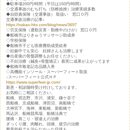
◆駐車場200円/時間（平日は150円/時間）
◇交通事故のむち打ち（頚椎捻挫）治療実績多数
◆自賠責保険（交通事故） 取扱い 窓口０円
交通事故治療の記事↓
https://nakao-hks.com/blog/news/3697
◇労災保険（通勤災害・勤務中のけが） 窓口０円
◆船橋市はりきゅうマッサージ助成券
◇学校保険
◆船橋市子ども医療費助成受給券
◇妊娠中でも安心 妊婦さんも治療します
◆出産後の骨盤調整もお任せください。
◇不妊治療（鍼灸+骨盤矯正）着実に成果が上がってます
◆船橋市敬老記念品購入券
◇高機能インソール・スーパーフィート取扱
↓スーパーフィート公式ＨＰ
https://www.superfeet-jp.com/
新患・初診随時受け付けしております。
お気軽にご相談ください。
船橋、習志野、市川、浦安、鎌ケ谷で
西船橋、京成船橋、津田沼、南船橋で
大神宮下、海神、東船橋、新船橋で
馬込沢、船橋競馬場、船橋法典で
腰痛・肩こり・寝違えの治療
ぎっくり腰、肉離れ、頭痛、疲労の治療
整形外科でも治らなかった症状も