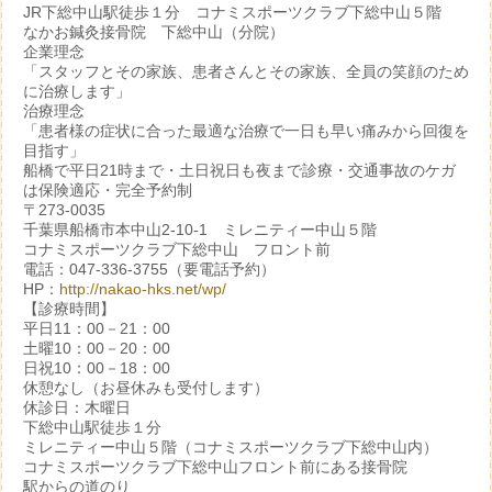
JR下総中山駅徒歩１分 コナミスポーツクラブ下総中山５階
なかお鍼灸接骨院 下総中山（分院）
企業理念
「スタッフとその家族、患者さんとその家族、全員の笑顔のため
に治療します」
治療理念
「患者様の症状に合った最適な治療で一日も早い痛みから回復を
目指す」
船橋で平日21時まで・土日祝日も夜まで診療・交通事故のケガ
は保険適応・完全予約制
〒273-0035
千葉県船橋市本中山2-10-1 ミレニティー中山５階
コナミスポーツクラブ下総中山 フロント前
電話：047-336-3755（要電話予約）
HP：
http://nakao-hks.net/wp/
【診療時間】
平日11：00－21：00
土曜10：00－20：00
日祝10：00－18：00
休憩なし（お昼休みも受付します）
休診日：木曜日
下総中山駅徒歩１分
ミレニティー中山５階（コナミスポーツクラブ下総中山内）
コナミスポーツクラブ下総中山フロント前にある接骨院
駅からの道のり