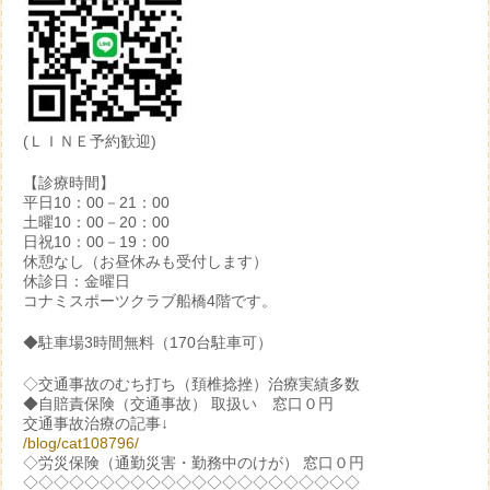
(ＬＩＮＥ予約歓迎)
【診療時間】
平日10：00－21：00
土曜10：00－20：00
日祝10：00－19：00
休憩なし（お昼休みも受付します）
休診日：金曜日
コナミスポーツクラブ船橋4階です。
◆駐車場3時間無料（170台駐車可）
◇交通事故のむち打ち（頚椎捻挫）治療実績多数
◆自賠責保険（交通事故） 取扱い 窓口０円
交通事故治療の記事↓
/blog/cat108796/
◇労災保険（通勤災害・勤務中のけが） 窓口０円
◇◇◇◇◇◇◇◇◇◇◇◇◇◇◇◇◇◇◇◇◇◇