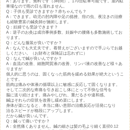
A：あります。無料です（3時間）。170台駐車可能です。屋内駐
車場なので雨の日も濡れません。
Q：子供も受診できますか？赤ちゃんでも？
A：できます。幼児の肘内障や足の捻挫、疳の虫、夜泣きの治療
も経験豊富の鍼灸師が施術します。
Q：妊婦でも受診できます？
A：逆子のお灸は成功事例多数、妊娠中の腰痛も多数施術してお
ります。
Q：どんな服装が良いですか？
A：なんでも大丈夫です。着替えがございますので手ぶらでお越
しください。（お財布と保険証は忘れずに）
Q：なんで鍼が良いんですか？
A：血流の改善、細胞間質液の改善、リンパ液の改善など様々あ
りますが
個人的に思うのは、固くなった筋肉を緩める効果が絶大というこ
とです。
筋肉は痛みや体液の循環以上に敏感に反応して固くなります。
そして二次的な疼痛を引き起こし体にとって不快な信号を
脳に送り続けます。痛みやしびれ、重だるさや違和感。
鍼はそれらの症状を改善し緩め楽にします。
身体が楽になると、本当に痛い患部の治癒反応が活発になり
治るスピードが格段にアップします。
だから鍼が良いんです。
Q：鍼って痛いですか？
A：全然痛くありません。鍼の細さは髪の毛より細く直径0.12