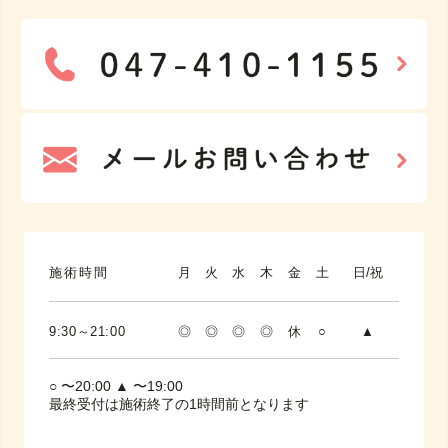
施術時間
月
火
水
木
金
土
日/祝
9:30～21:00
◎
◎
◎
◎
休
○
▲
○ 〜20:00 ▲ 〜19:00
最終受付は施術終了の1時間前となります