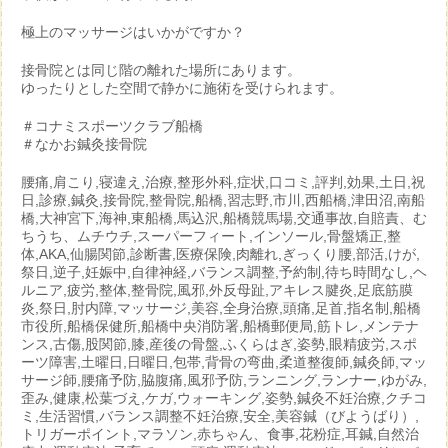
極上のマッサージはいかがですか？
接骨院とは同じ階の離れた場所にあります。
ゆったりとした空間で静かに施術を受けられます。
＃コナミスポーツクラブ船橋
＃なかお鍼灸接骨院
腰痛,肩こり,寝違え,治療,整形外科,症状,口コミ,評判,効果,土日,祝
日,診療,鍼灸,接骨院,整骨院,船橋,習志野,市川,西船橋,津田沼,南船
橋,大神宮下,海神,東船橋,馬込沢,船橋競馬場,交通事故,自賠責、む
ちうち、ムチウチ,スーパーフィート,インソール,骨盤矯正,整
体,AKA,仙腸関節,診断書,医療保険,肉離れ,ぎっくり腰,部活,けが,
祭日,逆子,妊娠中,自律神経,バランス調整,予約制,待ち時間なし,ヘ
ルニア,疲労,整体,整骨院,風邪,外反母趾,アキレス腱炎,足底筋膜
炎,祭日,肘内障,マッサージ,美容,全身治療,頭痛,足首,指名制,船橋
市役所,船橋保健所,船橋中央消防署,船橋郵便局,筋トレ,メンテナ
ンス,古傷,股関節,膝,産後の骨盤,ふくらはぎ,姿勢,眼精疲労,スポ
ーツ障害,土曜日,日曜日,包帯,背骨の弯曲,柔道整復師,鍼灸師,マッ
サージ師,腰痛予防,脇腹痛,風邪予防,ランニング,ランナー,ゆがみ,
歪み,健康,松葉づえ,ケガ,ウォーキング,姿勢,鍼灸不妊治療,クチコ
ミ,生活習慣,バランス調整不妊治療,安全,美容鍼（びようばり）,
トリガーポイント,マラソン,赤ちゃん、食事,花粉症,耳鍼,自然治