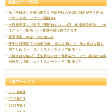
最近のブログ記事
夏バテ解説｜古傷の痛みや自律神経の不調に鍼灸が効く理由
コナミスポーツクラブ船橋４F
土日祝日夜まで診療『関節ねずみ』の話 船橋市役所前・コナ
ミスポーツ船橋４F・交通事故治療できます
夏季休暇（休診）のお知らせ
変形性膝関節症と鍼灸治療 ～痛みを和らげ、歩く喜びを取り
戻すために～ コナミスポーツクラブ船橋４F
【鍼灸師が解説】圧迫骨折とは？骨折後のしぶとい腰痛に鍼灸
が役立つ理由 コナミスポーツクラブ船橋４F
月別アーカイブ
2026年8月
2026年7月
2026年6月