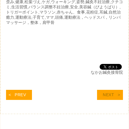
歪み,健康,松葉づえ,ケガ,ウォーキング,姿勢,鍼灸不妊治療,クチコ
ミ,生活習慣,バランス調整不妊治療,安全,美容鍼（びようばり）,
トリガーポイント,マラソン,赤ちゃん、食事,花粉症,耳鍼,自然治
癒力,運動療法,子育て,ママ,頭痛,運動療法，ヘッドスパ，リンパ
マッサージ，整体，肩甲骨
なかお鍼灸接骨院
PREV
NEXT