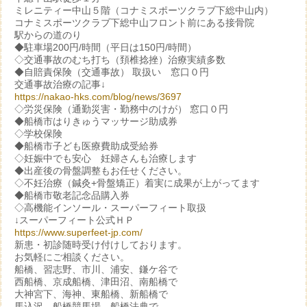
ミレニティー中山５階（コナミスポーツクラブ下総中山内）
コナミスポーツクラブ下総中山フロント前にある接骨院
駅からの道のり
◆駐車場200円/時間（平日は150円/時間）
◇交通事故のむち打ち（頚椎捻挫）治療実績多数
◆自賠責保険（交通事故） 取扱い 窓口０円
交通事故治療の記事↓
https://nakao-hks.com/blog/news/3697
◇労災保険（通勤災害・勤務中のけが） 窓口０円
◆船橋市はりきゅうマッサージ助成券
◇学校保険
◆船橋市子ども医療費助成受給券
◇妊娠中でも安心 妊婦さんも治療します
◆出産後の骨盤調整もお任せください。
◇不妊治療（鍼灸+骨盤矯正）着実に成果が上がってます
◆船橋市敬老記念品購入券
◇高機能インソール・スーパーフィート取扱
↓スーパーフィート公式ＨＰ
https://www.superfeet-jp.com/
新患・初診随時受け付けしております。
お気軽にご相談ください。
船橋、習志野、市川、浦安、鎌ケ谷で
西船橋、京成船橋、津田沼、南船橋で
大神宮下、海神、東船橋、新船橋で
馬込沢、船橋競馬場、船橋法典で