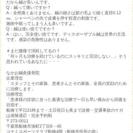
だから鍼が良いんです。
Q：鍼って痛いですか？
A：全然痛くありません。鍼の細さは髪の毛より細く直径0.12
㎜。シャーペンの先で皮膚を押す程度の刺激です。
施術中眠ってしまう人も多いですよ。
Q：鍼は使い捨てですか？
A：はい。完全使い捨てです。ディスポーザブル鍼は世界の主流
です。感染の危険性はありません。
＃まだ腰痛で消耗してるの？
「何ヶ月も治療を続けているのにスッキリと完治しない…」そう
思われているあなたに・・・
なかお鍼灸接骨院
企業理念
「スタッフとその家族、患者さんとその家族、全員の笑顔のため
に治療します」
治療理念
「患者様の症状に合った最適な治療で一日も早い痛みから回復を
目指す」
船橋で平日21時まで・土日祝日も夜まで診療・交通事故のケガ
は保険適応・完全予約制
〒273-0011
千葉県船橋市湊町2丁目8－45
コナミスポーツクラブ船橋4階（船橋市役所の前）