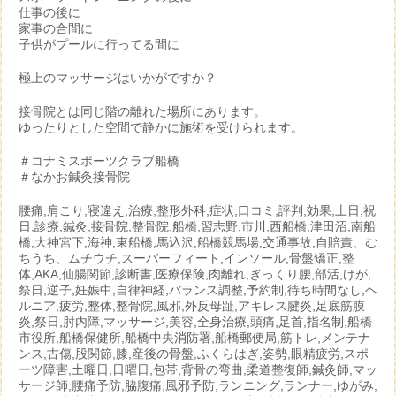
仕事の後に
家事の合間に
子供がプールに行ってる間に
極上のマッサージはいかがですか？
接骨院とは同じ階の離れた場所にあります。
ゆったりとした空間で静かに施術を受けられます。
＃コナミスポーツクラブ船橋
＃なかお鍼灸接骨院
腰痛,肩こり,寝違え,治療,整形外科,症状,口コミ,評判,効果,土日,祝
日,診療,鍼灸,接骨院,整骨院,船橋,習志野,市川,西船橋,津田沼,南船
橋,大神宮下,海神,東船橋,馬込沢,船橋競馬場,交通事故,自賠責、む
ちうち、ムチウチ,スーパーフィート,インソール,骨盤矯正,整
体,AKA,仙腸関節,診断書,医療保険,肉離れ,ぎっくり腰,部活,けが,
祭日,逆子,妊娠中,自律神経,バランス調整,予約制,待ち時間なし,ヘ
ルニア,疲労,整体,整骨院,風邪,外反母趾,アキレス腱炎,足底筋膜
炎,祭日,肘内障,マッサージ,美容,全身治療,頭痛,足首,指名制,船橋
市役所,船橋保健所,船橋中央消防署,船橋郵便局,筋トレ,メンテナ
ンス,古傷,股関節,膝,産後の骨盤,ふくらはぎ,姿勢,眼精疲労,スポ
ーツ障害,土曜日,日曜日,包帯,背骨の弯曲,柔道整復師,鍼灸師,マッ
サージ師,腰痛予防,脇腹痛,風邪予防,ランニング,ランナー,ゆがみ,