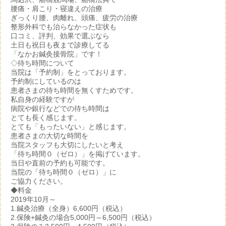
腰痛・肩こり・寝違えの治療
ぎっくり腰、肉離れ、頭痛、疲労の治療
整形外科でも治らなかった症状も
口コミ、評判、効果で選ぶなら
土日も祝日も夜まで診療してる
「なかお鍼灸接骨院」です！
◇待ち時間について
当院は「予約制」をとっております。
予約制にしているのは
患者さまの待ち時間を無くすためです。
私自身の経験ですが
病院や銀行などでの待ち時間は
とても長く感じます。
とても「もったいない」と感じます。
患者さまの大切な時間を
当院スタッフも大切にしたいと考え
「待ち時間０（ゼロ）」を掲げています。
当日や直前の予約も可能です。
当院の「待ち時間０（ゼロ）」に
ご協力ください。
◆料金
2019年10月～
1.鍼灸治療（全身）6,600円（税込）
2.保険+鍼灸の場合5,000円～6,500円（税込）