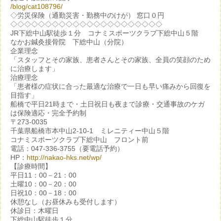
/blog/cat108796/
◇労災保険（通勤災害・勤務中のけが） 窓口０円
◇◇◇◇◇◇◇◇◇◇◇◇◇◇◇◇◇◇◇◇◇◇
JR下総中山駅徒歩１分 コナミスポーツクラブ下総中山５階
なかお鍼灸接骨院 下総中山（分院）
企業理念
「スタッフとその家族、患者さんとその家族、全員の笑顔のため
に治療します」
治療理念
「患者様の症状に合った最適な治療で一日も早い痛みから回復を
目指す」
船橋で平日21時まで・土日祝日も夜まで診療・交通事故のケガ
は保険適応・完全予約制
〒273-0035
千葉県船橋市本中山2-10-1 ミレニティー中山５階
コナミスポーツクラブ下総中山 フロント前
電話：047-336-3755（要電話予約）
HP：
http://nakao-hks.net/wp/
【診療時間】
平日11：00－21：00
土曜10：00－20：00
日祝10：00－18：00
休憩なし（お昼休みも受付します）
休診日：木曜日
下総中山駅徒歩１分