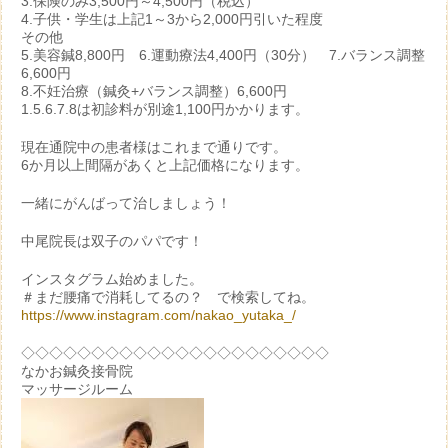
3.保険のみ3,500円～4,500円（税込）
4.子供・学生は上記1～3から2,000円引いた程度
その他
5.美容鍼8,800円 6.運動療法4,400円（30分） 7.バランス調整
6,600円
8.不妊治療（鍼灸+バランス調整）6,600円
1.5.6.7.8は初診料が別途1,100円かかります。
現在通院中の患者様はこれまで通りです。
6か月以上間隔があくと上記価格になります。
一緒にがんばって治しましょう！
中尾院長は双子のパパです！
インスタグラム始めました。
＃まだ腰痛で消耗してるの？ で検索してね。
https://www.instagram.com/nakao_yutaka_/
◇◇◇◇◇◇◇◇◇◇◇◇◇◇◇◇◇◇◇◇◇◇
なかお鍼灸接骨院
マッサージルーム