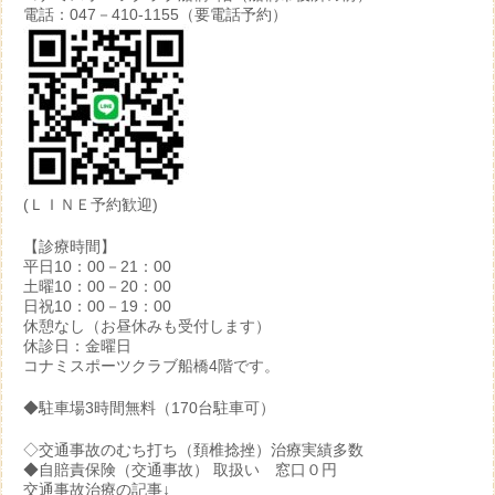
電話：047－410-1155（要電話予約）
(ＬＩＮＥ予約歓迎)
【診療時間】
平日10：00－21：00
土曜10：00－20：00
日祝10：00－19：00
休憩なし（お昼休みも受付します）
休診日：金曜日
コナミスポーツクラブ船橋4階です。
◆駐車場3時間無料（170台駐車可）
◇交通事故のむち打ち（頚椎捻挫）治療実績多数
◆自賠責保険（交通事故） 取扱い 窓口０円
交通事故治療の記事↓