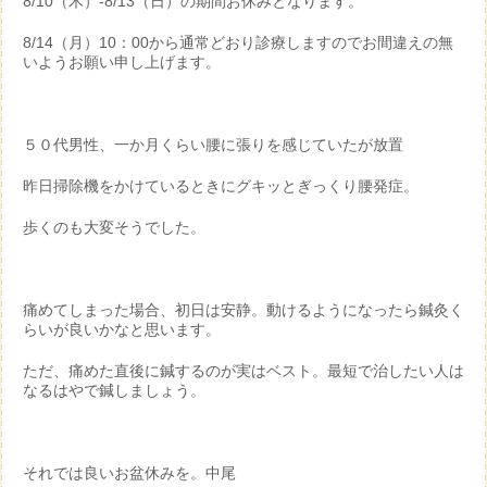
8/10（木）-8/13（日）の期間お休みとなります。
8/14（月）10：00から通常どおり診療しますのでお間違えの無
いようお願い申し上げます。
５０代男性、一か月くらい腰に張りを感じていたが放置
昨日掃除機をかけているときにグキッとぎっくり腰発症。
歩くのも大変そうでした。
痛めてしまった場合、初日は安静。動けるようになったら鍼灸く
らいが良いかなと思います。
ただ、痛めた直後に鍼するのが実はベスト。最短で治したい人は
なるはやで鍼しましょう。
それでは良いお盆休みを。中尾