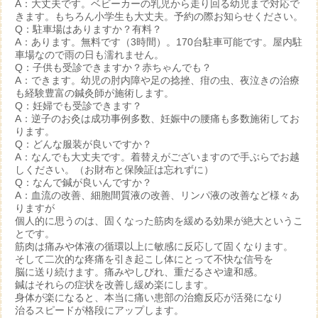
A：大丈夫です。ベビーカーの乳児から走り回る幼児まで対応で
きます。もちろん小学生も大丈夫。予約の際お知らせください。
Q：駐車場はありますか？有料？
A：あります。無料です（3時間）。170台駐車可能です。屋内駐
車場なので雨の日も濡れません。
Q：子供も受診できますか？赤ちゃんでも？
A：できます。幼児の肘内障や足の捻挫、疳の虫、夜泣きの治療
も経験豊富の鍼灸師が施術します。
Q：妊婦でも受診できます？
A：逆子のお灸は成功事例多数、妊娠中の腰痛も多数施術してお
ります。
Q：どんな服装が良いですか？
A：なんでも大丈夫です。着替えがございますので手ぶらでお越
しください。（お財布と保険証は忘れずに）
Q：なんで鍼が良いんですか？
A：血流の改善、細胞間質液の改善、リンパ液の改善など様々あ
りますが
個人的に思うのは、固くなった筋肉を緩める効果が絶大というこ
とです。
筋肉は痛みや体液の循環以上に敏感に反応して固くなります。
そして二次的な疼痛を引き起こし体にとって不快な信号を
脳に送り続けます。痛みやしびれ、重だるさや違和感。
鍼はそれらの症状を改善し緩め楽にします。
身体が楽になると、本当に痛い患部の治癒反応が活発になり
治るスピードが格段にアップします。