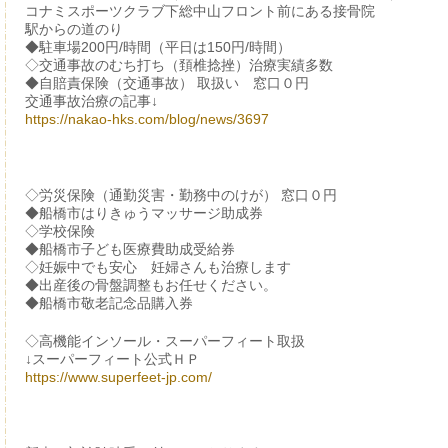
コナミスポーツクラブ下総中山フロント前にある接骨院
駅からの道のり
◆駐車場200円/時間（平日は150円/時間）
◇交通事故のむち打ち（頚椎捻挫）治療実績多数
◆自賠責保険（交通事故） 取扱い 窓口０円
交通事故治療の記事↓
https://nakao-hks.com/blog/news/3697
◇労災保険（通勤災害・勤務中のけが） 窓口０円
◆船橋市はりきゅうマッサージ助成券
◇学校保険
◆船橋市子ども医療費助成受給券
◇妊娠中でも安心 妊婦さんも治療します
◆出産後の骨盤調整もお任せください。
◆船橋市敬老記念品購入券
◇高機能インソール・スーパーフィート取扱
↓スーパーフィート公式ＨＰ
https://www.superfeet-jp.com/