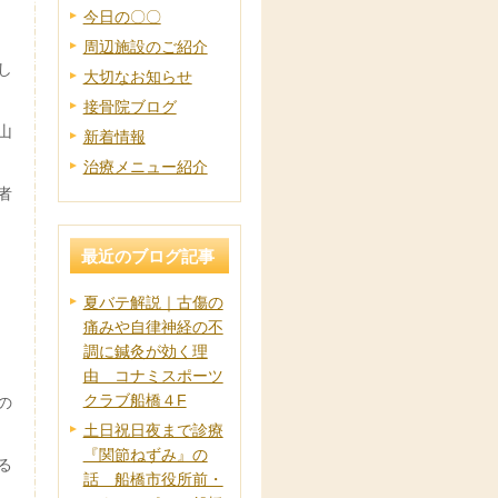
今日の〇〇
周辺施設のご紹介
し
大切なお知らせ
接骨院ブログ
山
新着情報
治療メニュー紹介
者
最近のブログ記事
夏バテ解説｜古傷の
痛みや自律神経の不
調に鍼灸が効く理
由 コナミスポーツ
クラブ船橋４F
の
土日祝日夜まで診療
『関節ねずみ』の
る
話 船橋市役所前・