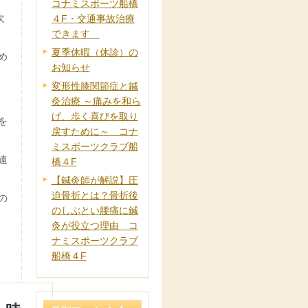
コナミスポーツ船橋
次
４F・交通事故治療
できます
夏季休暇（休診）の
め
お知らせ
変形性膝関節症と鍼
灸治療 ～痛みを和ら
げ、歩く喜びを取り
を
戻すために～ コナ
ミスポーツクラブ船
遠
橋４F
【鍼灸師が解説】圧
迫骨折とは？骨折後
の
のしぶとい腰痛に鍼
灸が役立つ理由 コ
ナミスポーツクラブ
船橋４F