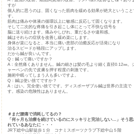
すが
個人的に思うのは、固くなった筋肉を緩める効果が絶大ということ
す。
筋肉は痛みや体液の循環以上に敏感に反応して固くなります。
そして二次的な疼痛を引き起こし体にとって不快な信号を
脳に送り続けます。痛みやしびれ、重だるさや違和感。
鍼はそれらの症状を改善し緩め楽にします。
身体が楽になると、本当に痛い患部の治癒反応が活発になり
治るスピードが格段にアップします。
だから鍼が良いんです。
Q：鍼って痛いですか？
A：全然痛くありません。鍼の細さは髪の毛より細く直径0.12㎜。
ャーペンの先で皮膚を押す程度の刺激です。
施術中眠ってしまう人も多いですよ。
Q：鍼は使い捨てですか？
A：はい。完全使い捨てです。ディスポーザブル鍼は世界の主流で
す。感染の危険性はありません。
＃まだ腰痛で消耗してるの？
「何ヶ月も治療を続けているのにスッキリと完治しない…」そう思
れているあなたに・・・
JR下総中山駅徒歩１分 コナミスポーツクラブ下総中山５階