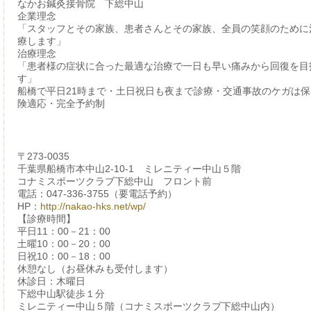
なかお鍼灸接骨院 下総中山
企業理念
「スタッフとその家族、患者さんとその家族、全員の笑顔のために
療します」
治療理念
「患者様の症状に合った最適な治療で一日も早い痛みから回復を目
す」
船橋で平日21時まで・土日祝日も夜まで診療・交通事故のケガは保
険適応・完全予約制
〒273-0035
千葉県船橋市本中山2-10-1 ミレニティー中山５階
コナミスポーツクラブ下総中山 フロント前
電話：047-336-3755（要電話予約）
HP：
http://nakao-hks.net/wp/
【診療時間】
平日11：00－21：00
土曜10：00－20：00
日祝10：00－18：00
休憩なし（お昼休みも受付します）
休診日：木曜日
下総中山駅徒歩１分
ミレニティー中山５階（コナミスポーツクラブ下総中山内）