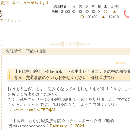
身疲労回復メニューがあります
サポートします
分院情報 下総中山院
2024.02.
【下総中山院】※分院情報 下総中山駅１分コナミの中の鍼灸
骨院 交通事故のケガもお任せください 脊柱菅狭窄症
おはようございます。暖かくなってきました！雨が降りそうです。
をもってお出かけください。
さて、鍼灸マッサージの国家試験まで一週間を切りました。学生の
さんあとちょっとです。風邪をひかないようご自愛ください！…
pic.twitter.com/icwF5FajAf
— 中尾豊 なかお鍼灸接骨院＠コナミスポーツクラブ船橋
(@nakaoooooooooo1)
February 19, 2024