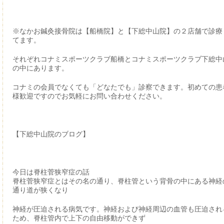
※なかお鍼灸接骨院は【船橋院】と【下総中山院】の２店舗で診療
てます。
それぞれコナミスポーツクラブ船橋とコナミスポーツクラブ下総中
の中にあります。
コナミの会員でなくても「どなたでも」診察できます。初めての患
様歓迎ですのでお気軽にお問い合わせください。
【下総中山院のブログ】
今日は脊柱菅狭窄症の話
脊柱菅狭窄症とはその名の通り、脊柱管という背骨の中にある神経
通り道が狭くなり
神経が圧迫される病気です。神経および神経周辺の血管も圧迫され
ため、脊柱管内で上下の自由移動ができず