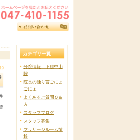
カテゴリ一覧
分院情報 下総中山
19
院
接
院長の独り言ごにょ
ごにょ
傘
よくあるご質問Ｑ＆
Ａ
皆
スタッフブログ
スタッフ募集
マッサージルーム情
報