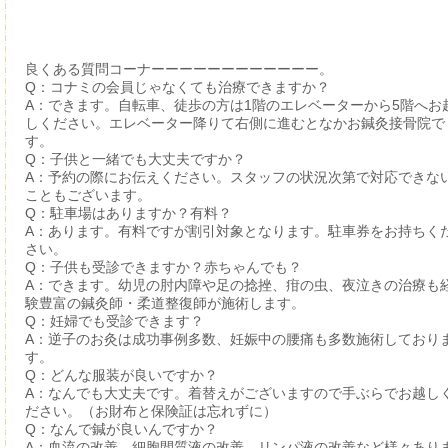
良くある質問コーナーーーーーーーーーーーー。
Q：コナミの会員じゃなくても治療できますか？
A：できます。自転車、徒歩の方は1階のエレベーターから5階へお
しください。エレベーター降りて右側に進むとなかお鍼灸接骨院で
す。
Q：子供と一緒でも大丈夫ですか？
A：予約の際にお伝えください。スタッフの状況次第で対応できな
こともございます。
Q：駐車場はありますか？有料？
A：あります。有料ですが割引対象となります。駐車券をお持ちく
さい。
Q：子供も受診できますか？赤ちゃんでも？
A：できます。幼児の肘内障や足の捻挫、疳の虫、夜泣きの治療も
験豊富の鍼灸師・柔道整復師が施術します。
Q：妊婦でも受診できます？
A：逆子のお灸は成功事例多数、妊娠中の腰痛も多数施術しており
す。
Q：どんな服装が良いですか？
A：なんでも大丈夫です。着替えがございますので手ぶらでお越し
ださい。（お財布と保険証は忘れずに）
Q：なんで鍼が良いんですか？
A：血流の改善、細胞間質液の改善、リンパ液の改善など様々あり