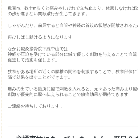
数百m、数十m歩くと痛みやしびれで立ち止まり、休憩しなければ
の歩が進まない間歇跛行が生じてきます。
しゃがんだり、前屈すると血管や神経の首絞め状態が開放されるた
再びしばし動けるようになります
なかお鍼灸接骨院下総中山では
神経が圧迫を受けている部分に鍼で優しく刺激を与えることで血流
促進して治癒を促します。
狭窄がある場所の近くの腰椎の関節を刺激することで、狭窄部位に
隔で効果を出すことができます。
痛みの出ている箇所に鍼で刺激を入れると、元々あった痛みより鍼
刺激が優先的に脳へ伝えられることで鎮痛効果が期待できます
ご連絡お待ちしております 。