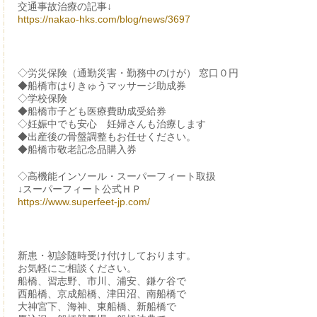
交通事故治療の記事↓
https://nakao-hks.com/blog/news/3697
◇労災保険（通勤災害・勤務中のけが） 窓口０円
◆船橋市はりきゅうマッサージ助成券
◇学校保険
◆船橋市子ども医療費助成受給券
◇妊娠中でも安心 妊婦さんも治療します
◆出産後の骨盤調整もお任せください。
◆船橋市敬老記念品購入券
◇高機能インソール・スーパーフィート取扱
↓スーパーフィート公式ＨＰ
https://www.superfeet-jp.com/
新患・初診随時受け付けしております。
お気軽にご相談ください。
船橋、習志野、市川、浦安、鎌ケ谷で
西船橋、京成船橋、津田沼、南船橋で
大神宮下、海神、東船橋、新船橋で