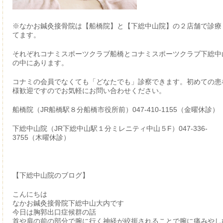
※なかお鍼灸接骨院は【船橋院】と【下総中山院】の２店舗で診療
てます。
それぞれコナミスポーツクラブ船橋とコナミスポーツクラブ下総中
の中にあります。
コナミの会員でなくても「どなたでも」診察できます。初めての患
様歓迎ですのでお気軽にお問い合わせください。
船橋院（JR船橋駅８分船橋市役所前）047-410-1155（金曜休診）
下総中山院（JR下総中山駅１分ミレニティ中山５F）047-336-
3755（木曜休診）
【下総中山院のブログ】
こんにちは
なかお鍼灸接骨院下総中山大内です
今日は胸郭出口症候群の話
首や肩の前の部分で腕に行く神経が絞扼されることで腕に痛みやし