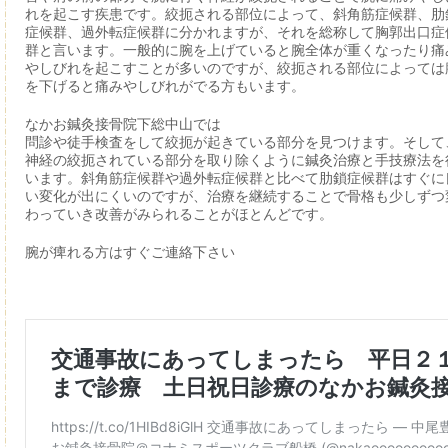
れを起こす疾患です。絞扼される部位によって、斜角筋症候群、肋
症候群、過外転症候群に分かれますが、それを総称して胸郭出口症
群と言います。一般的に腕を上げていると腕全体が重くなったり痛
やしびれを起こすことが多いのですが、絞扼される部位によっては
を下げると痛みやしびれがでる方もいます。
なかお鍼灸接骨院下総中山では
問診や徒手検査をして絞扼が起きている部分を見つけます。そして
神経の絞扼されている部分を取り除くように鍼灸治療と手技療法を
います。斜角筋症候群や過外転症候群と比べて肋鎖症候群はすぐに
い変化が出にくいのですが、治療を継続することで骨格も少しずつ
わっていき改善がみられることがほとんどです。
腕が痺れる方はすぐご連絡下さい