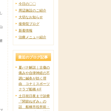
今日の〇〇
周辺施設のご紹介
し
大切なお知らせ
接骨院ブログ
山
新着情報
治療メニュー紹介
者
最近のブログ記事
夏バテ解説｜古傷の
痛みや自律神経の不
調に鍼灸が効く理
由 コナミスポーツ
クラブ船橋４F
土日祝日夜まで診療
『関節ねずみ』の
話 船橋市役所前・
び