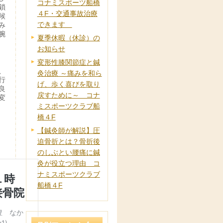
コナミスポーツ船橋
鎖
４F・交通事故治療
候
できます
み
腕
夏季休暇（休診）の
お知らせ
変形性膝関節症と鍼
、
灸治療 ～痛みを和ら
行
げ、歩く喜びを取り
良
戻すために～ コナ
変
ミスポーツクラブ船
橋４F
【鍼灸師が解説】圧
迫骨折とは？骨折後
のしぶとい腰痛に鍼
灸が役立つ理由 コ
ナミスポーツクラブ
船橋４F