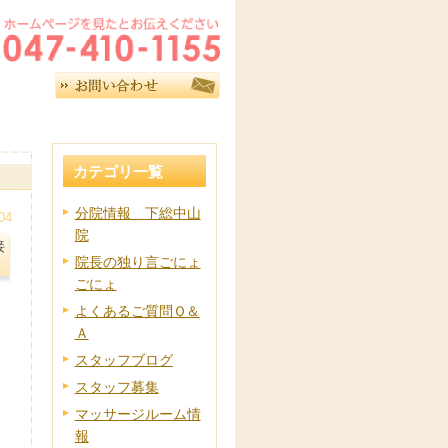
カテゴリ一覧
分院情報 下総中山
04
院
接
院長の独り言ごにょ
ごにょ
よくあるご質問Ｑ＆
Ａ
スタッフブログ
スタッフ募集
マッサージルーム情
報