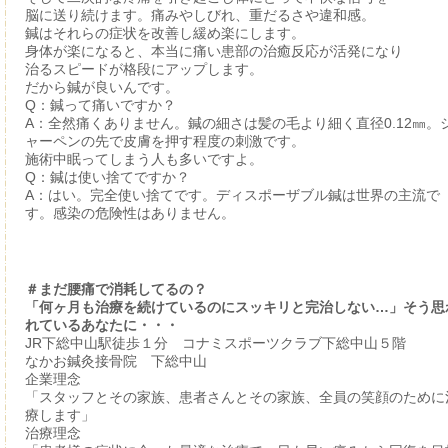
脳に送り続けます。痛みやしびれ、重だるさや違和感。
鍼はそれらの症状を改善し緩め楽にします。
身体が楽になると、本当に痛い患部の治癒反応が活発になり
治るスピードが格段にアップします。
だから鍼が良いんです。
Q：鍼って痛いですか？
A：全然痛くありません。鍼の細さは髪の毛より細く直径0.12㎜。
ャーペンの先で皮膚を押す程度の刺激です。
施術中眠ってしまう人も多いですよ。
Q：鍼は使い捨てですか？
A：はい。完全使い捨てです。ディスポーザブル鍼は世界の主流で
す。感染の危険性はありません。
＃まだ腰痛で消耗してるの？
「何ヶ月も治療を続けているのにスッキリと完治しない…」そう思
れているあなたに・・・
JR下総中山駅徒歩１分 コナミスポーツクラブ下総中山５階
なかお鍼灸接骨院 下総中山
企業理念
「スタッフとその家族、患者さんとその家族、全員の笑顔のために
療します」
治療理念