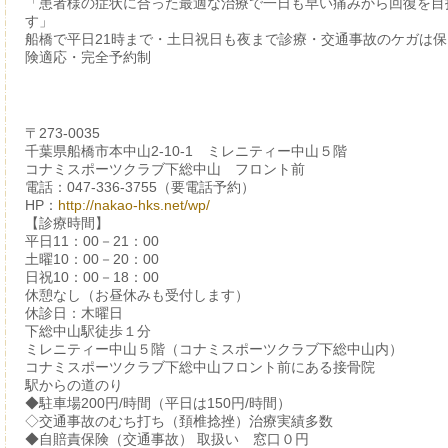
「患者様の症状に合った最適な治療で一日も早い痛みから回復を目
す」
船橋で平日21時まで・土日祝日も夜まで診療・交通事故のケガは保
険適応・完全予約制
〒273-0035
千葉県船橋市本中山2-10-1 ミレニティー中山５階
コナミスポーツクラブ下総中山 フロント前
電話：047-336-3755（要電話予約）
HP：
http://nakao-hks.net/wp/
【診療時間】
平日11：00－21：00
土曜10：00－20：00
日祝10：00－18：00
休憩なし（お昼休みも受付します）
休診日：木曜日
下総中山駅徒歩１分
ミレニティー中山５階（コナミスポーツクラブ下総中山内）
コナミスポーツクラブ下総中山フロント前にある接骨院
駅からの道のり
◆駐車場200円/時間（平日は150円/時間）
◇交通事故のむち打ち（頚椎捻挫）治療実績多数
◆自賠責保険（交通事故） 取扱い 窓口０円