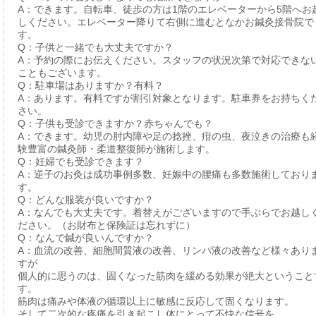
A：できます。自転車、徒歩の方は1階のエレベーターから5階へお
しください。エレベーター降りて右側に進むとなかお鍼灸接骨院で
す。
Q：子供と一緒でも大丈夫ですか？
A：予約の際にお伝えください。スタッフの状況次第で対応できな
こともございます。
Q：駐車場はありますか？有料？
A：あります。有料ですが割引対象となります。駐車券をお持ちく
さい。
Q：子供も受診できますか？赤ちゃんでも？
A：できます。幼児の肘内障や足の捻挫、疳の虫、夜泣きの治療も
験豊富の鍼灸師・柔道整復師が施術します。
Q：妊婦でも受診できます？
A：逆子のお灸は成功事例多数、妊娠中の腰痛も多数施術しており
す。
Q：どんな服装が良いですか？
A：なんでも大丈夫です。着替えがございますので手ぶらでお越し
ださい。（お財布と保険証は忘れずに）
Q：なんで鍼が良いんですか？
A：血流の改善、細胞間質液の改善、リンパ液の改善など様々あり
すが
個人的に思うのは、固くなった筋肉を緩める効果が絶大ということ
す。
筋肉は痛みや体液の循環以上に敏感に反応して固くなります。
そして二次的な疼痛を引き起こし体にとって不快な信号を