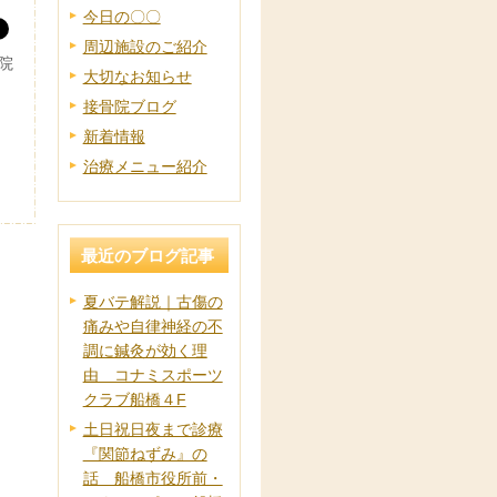
今日の〇〇
周辺施設のご紹介
院
大切なお知らせ
接骨院ブログ
新着情報
治療メニュー紹介
最近のブログ記事
夏バテ解説｜古傷の
痛みや自律神経の不
調に鍼灸が効く理
由 コナミスポーツ
クラブ船橋４F
土日祝日夜まで診療
『関節ねずみ』の
話 船橋市役所前・