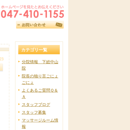
カテゴリ一覧
23
分院情報 下総中山
院
院長の独り言ごにょ
ごにょ
よくあるご質問Ｑ＆
Ａ
スタッフブログ
スタッフ募集
マッサージルーム情
報