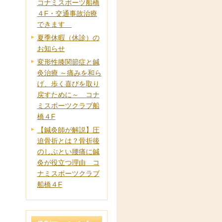
コナミスポーツ船橋
４F・交通事故治療
できます
夏季休暇（休診）の
お知らせ
変形性膝関節症と鍼
灸治療 ～痛みを和ら
げ、歩く喜びを取り
戻すために～ コナ
ミスポーツクラブ船
橋４F
【鍼灸師が解説】圧
迫骨折とは？骨折後
のしぶとい腰痛に鍼
灸が役立つ理由 コ
ナミスポーツクラブ
船橋４F