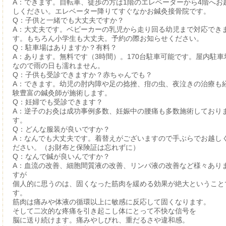
A：できます。自転車、徒歩の方は1階のエレベーターから4階へお
しください。エレベーター降りてすぐなかお鍼灸接骨院です。
Q：子供と一緒でも大丈夫ですか？
A：大丈夫です。ベビーカーの乳児から走り回る幼児まで対応でき
す。もちろん小学生も大丈夫。予約の際お知らせください。
Q：駐車場はありますか？有料？
A：あります。無料です（3時間）。170台駐車可能です。屋内駐車
なので雨の日も濡れません。
Q：子供も受診できますか？赤ちゃんでも？
A：できます。幼児の肘内障や足の捻挫、疳の虫、夜泣きの治療も
験豊富の鍼灸師が施術します。
Q：妊婦でも受診できます？
A：逆子のお灸は成功事例多数、妊娠中の腰痛も多数施術しており
す。
Q：どんな服装が良いですか？
A：なんでも大丈夫です。着替えがございますので手ぶらでお越し
ださい。（お財布と保険証は忘れずに）
Q：なんで鍼が良いんですか？
A：血流の改善、細胞間質液の改善、リンパ液の改善など様々あり
すが
個人的に思うのは、固くなった筋肉を緩める効果が絶大ということ
す。
筋肉は痛みや体液の循環以上に敏感に反応して固くなります。
そして二次的な疼痛を引き起こし体にとって不快な信号を
脳に送り続けます。痛みやしびれ、重だるさや違和感。