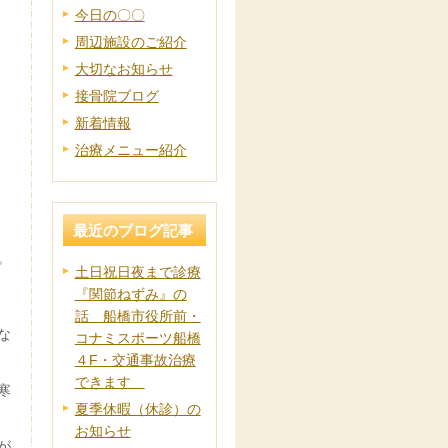
今日の〇〇
周辺施設のご紹介
大切なお知らせ
接骨院ブログ
新着情報
治療メニュー紹介
最近のブログ記事
。
土日祝日夜まで診療
『関節ねずみ』の
話 船橋市役所前・
な
コナミスポーツ船橋
４F・交通事故治療
できます
寒
夏季休暇（休診）の
お知らせ
が