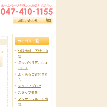
カテゴリ一覧
分院情報 下総中山
03
院
院長の独り言ごにょ
ごにょ
よくあるご質問Ｑ＆
Ａ
スタッフブログ
スタッフ募集
マッサージルーム情
報