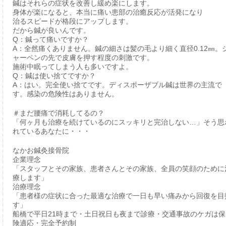
鍼はそれらの症状を改善し緩め楽にします。
身体が楽になると、本当に痛い患部の治癒反応が活発になり
治るスピードが格段にアップします。
だから鍼が良いんです。
Q：鍼って痛いですか？
A：全然痛くありません。鍼の細さは髪の毛より細く直径0.12㎜。
ャーペンの先で皮膚を押す程度の刺激です。
施術中眠ってしまう人も多いですよ。
Q：鍼は使い捨てですか？
A：はい。完全使い捨てです。ディスポーザブル鍼は世界の主流で
す。感染の危険性はありません。
＃まだ腰痛で消耗してるの？
「何ヶ月も治療を続けているのにスッキリと完治しない…」そう思
れているあなたに・・・
なかお鍼灸接骨院
企業理念
「スタッフとその家族、患者さんとその家族、全員の笑顔のために
療します」
治療理念
「患者様の症状に合った最適な治療で一日も早い痛みから回復を目
す」
船橋で平日21時まで・土日祝日も夜まで診療・交通事故のケガは保
険適応・完全予約制