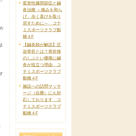
変形性膝関節症と鍼
灸治療 ～痛みを和ら
げ、歩く喜びを取り
戻すために～ コナ
め
ミスポーツクラブ船
橋４F
【鍼灸師が解説】圧
ま
迫骨折とは？骨折後
のしぶとい腰痛に鍼
灸が役立つ理由 コ
ナミスポーツクラブ
す
船橋４F
施設への訪問マッサ
ージ（自費）にも対
応しております コ
ナミスポーツクラブ
船橋４F
。