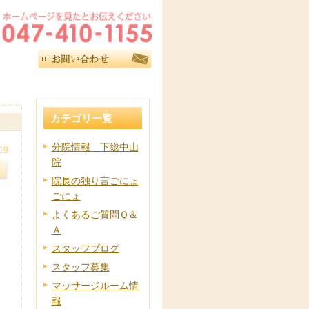
カテゴリ一覧
分院情報 下総中山
19
院
院長の独り言ごにょ
ごにょ
よくあるご質問Ｑ＆
Ａ
スタッフブログ
スタッフ募集
マッサージルーム情
報