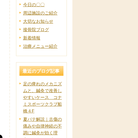
今日の〇〇
周辺施設のご紹介
大切なお知らせ
接骨院ブログ
新着情報
治療メニュー紹介
最近のブログ記事
足の痺れのメカニズ
ムと、鍼灸で改善し
やすいケース コナ
ミスポーツクラブ船
橋４F
夏バテ解説｜古傷の
痛みや自律神経の不
調に鍼灸が効く理