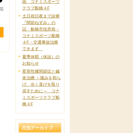
由 コナミスポーツ
クラブ船橋４F
院
土日祝日夜まで診療
『関節ねずみ』の
話 船橋市役所前・
コナミスポーツ船橋
４F・交通事故治療
できます
夏季休暇（休診）の
お知らせ
変形性膝関節症と鍼
灸治療 ～痛みを和ら
げ、歩く喜びを取り
戻すために～ コナ
ミスポーツクラブ船
橋４F
月別アーカイブ