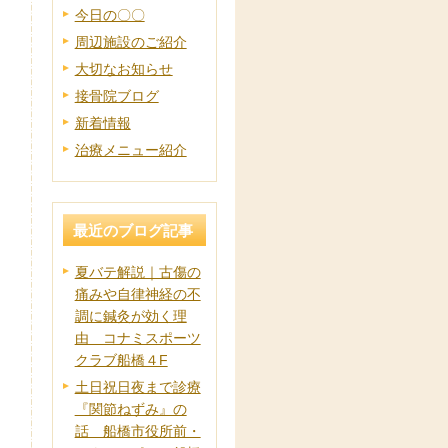
今日の〇〇
周辺施設のご紹介
大切なお知らせ
接骨院ブログ
新着情報
治療メニュー紹介
最近のブログ記事
夏バテ解説｜古傷の
痛みや自律神経の不
調に鍼灸が効く理
由 コナミスポーツ
クラブ船橋４F
土日祝日夜まで診療
『関節ねずみ』の
話 船橋市役所前・