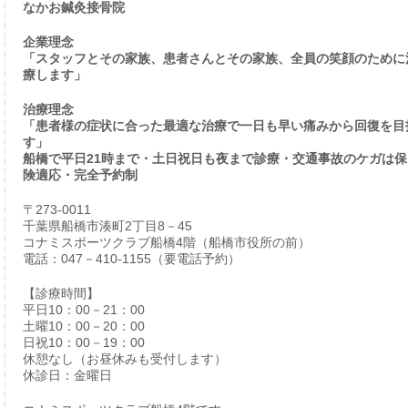
なかお鍼灸接骨院
企業理念
「スタッフとその家族、患者さんとその家族、全員の笑顔のために
療します」
治療理念
「患者様の症状に合った最適な治療で一日も早い痛みから回復を目
す」
船橋で平日21時まで・土日祝日も夜まで診療・交通事故のケガは保
険適応・完全予約制
〒273-0011
千葉県船橋市湊町2丁目8－45
コナミスポーツクラブ船橋4階（船橋市役所の前）
電話：047－410-1155（要電話予約）
【診療時間】
平日10：00－21：00
土曜10：00－20：00
日祝10：00－19：00
休憩なし（お昼休みも受付します）
休診日：金曜日