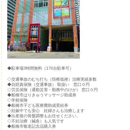
◆駐車場3時間無料（170台駐車可）
◇交通事故のむち打ち（頚椎捻挫）治療実績多数
◆自賠責保険（交通事故） 取扱い 窓口０円
◇労災保険（通勤災害・勤務中のけが） 窓口０円
◆船橋市はりきゅうマッサージ助成券
◇学校保険
◆船橋市子ども医療費助成受給券
◇妊娠中でも安心 妊婦さんも治療します
◆出産後の骨盤調整もお任せください。
◇不妊治療（鍼灸）も人気です
◆船橋市敬老記念品購入券