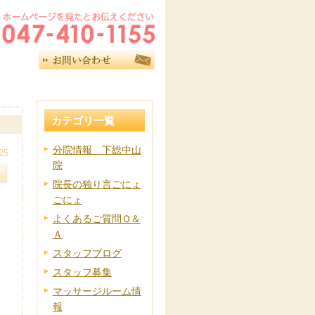
カテゴリ一覧
分院情報 下総中山
25
院
院長の独り言ごにょ
ごにょ
よくあるご質問Ｑ＆
Ａ
スタッフブログ
スタッフ募集
マッサージルーム情
報