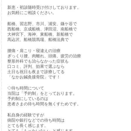
新患・初診随時受け付けしております。
お気軽にご相談ください。
船橋、習志野、市川、浦安、鎌ケ谷で
西船橋、京成船橋、津田沼、南船橋で
大神宮下、海神、東船橋、新船橋で
馬込沢、船橋競馬場、船橋法典で
腰痛・肩こり・寝違えの治療
ぎっくり腰、肉離れ、頭痛、疲労の治療
整形外科でも治らなかった症状も
口コミ、評判、効果で選ぶなら
土日も祝日も夜まで診療してる
「なかお鍼灸接骨院」です！
◇待ち時間について
当院は「予約制」をとっております。
予約制にしているのは
患者さまの待ち時間を無くすためです。
私自身の経験ですが
病院や銀行などでの待ち時間は
とても長く感じます。
とても「もったいない」と感じます。