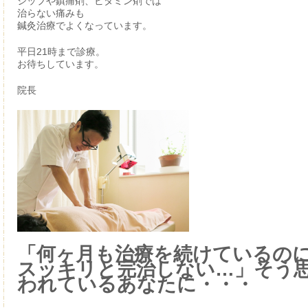
シップや鎮痛剤、ビタミン剤では
治らない痛みも
鍼灸治療でよくなっています。
平日21時まで診療。
お待ちしています。
院長
「何ヶ月も治療を続けているの
スッキリと完治しない…」そう
われているあなたに・・・