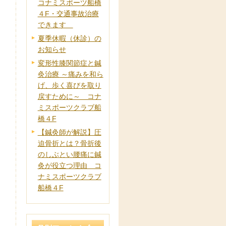
コナミスポーツ船橋
４F・交通事故治療
できます
夏季休暇（休診）の
お知らせ
変形性膝関節症と鍼
灸治療 ～痛みを和ら
げ、歩く喜びを取り
戻すために～ コナ
ミスポーツクラブ船
橋４F
【鍼灸師が解説】圧
迫骨折とは？骨折後
のしぶとい腰痛に鍼
灸が役立つ理由 コ
ナミスポーツクラブ
船橋４F