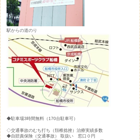
駅からの道のり
◆駐車場3時間無料（170台駐車可）
◇交通事故のむち打ち（頚椎捻挫）治療実績多数
◆自賠責保険（交通事故） 取扱い 窓口０円