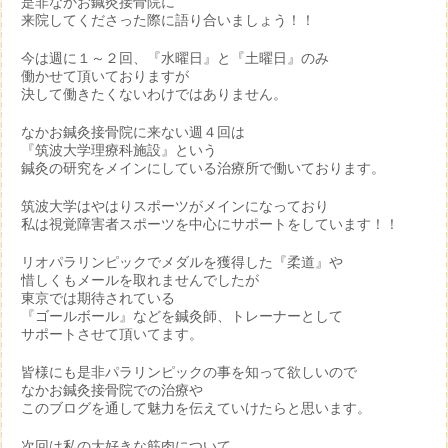
是非なかお鍼灸接骨院に
来院してくださった際に語り合いましょう！！
今は週に１～２回、『水曜日』と『土曜日』のみ
働かせて頂いておりますが
決して働きたくないわけではありません。
なかお鍼灸接骨院に来ない週４回は
『筑波大学理療科施設』という
鍼灸の研究をメインにしている治療所で働いております。
筑波大学はやはりスポーツがメインになっており
私は視覚障害者スポーツを中心にサポートをしています！！
リオパラリンピックでメダルを獲得した『柔道』や
惜しくもメールを取れませんでしたが
東京では期待されている
『ゴールボール』などを鍼灸師、トレーナーとして
サポートさせて頂いてます。
皆様にも是非パラリンピックの事を知って欲しいので
なかお鍼灸接骨院での治療や
このブログを通して魅力を伝えていけたらと思います。
次回は私の大好きな筋肉について