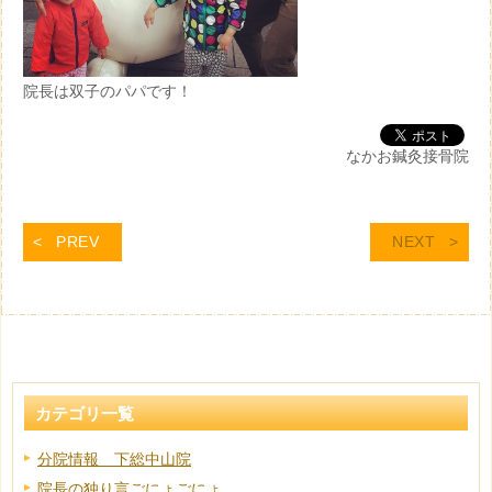
院長は双子のパパです！
なかお鍼灸接骨院
PREV
NEXT
カテゴリ一覧
分院情報 下総中山院
院長の独り言ごにょごにょ