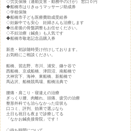
◇労災保険（通勤災害・勤務中のけが） 窓口０円
◆船橋市はりきゅうマッサージ助成券
◇学校保険
◆船橋市子ども医療費助成受給券
◇妊娠中でも安心 妊婦さんも治療します
◆出産後の骨盤調整もお任せください。
◇不妊治療（鍼灸）も人気です
◆船橋市敬老記念品購入券
新患・初診随時受け付けしております。
お気軽にご相談ください。
船橋、習志野、市川、浦安、鎌ケ谷で
西船橋、京成船橋、津田沼、南船橋で
大神宮下、海神、東船橋、新船橋で
馬込沢、船橋競馬場、船橋法典で
腰痛・肩こり・寝違えの治療
ぎっくり腰、肉離れ、頭痛、疲労の治療
整形外科でも治らなかった症状も
口コミ、評判、効果で選ぶなら
土日も祝日も夜まで診療してる
「なかお鍼灸接骨院」です！
◇待ち時間について