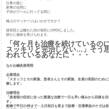
仕事の後に
家事の合間に
子供がプールに行ってる間に
極上のマッサージはいかがですか？
接骨院とは離れた別の場所にOPENしました。
静かに施術を受けられます。
「何ヶ月も治療を続けているの
スッキリと完治しない…」そう
われているあなたに・・・
なかお鍼灸接骨院
企業理念
「スタッフとその家族、患者さんとその家族、全員の笑顔のために
療します」
治療理念
「患者様の症状に合った最適な治療で一日も早い痛みから回復を目
す」
船橋で平日21時まで・土日祝日も夜まで診療・交通事故のケガは保