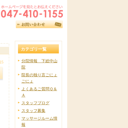
カテゴリ一覧
分院情報 下総中山
15
院
ラ
院長の独り言ごにょ
ごにょ
よくあるご質問Ｑ＆
Ａ
スタッフブログ
スタッフ募集
マッサージルーム情
報