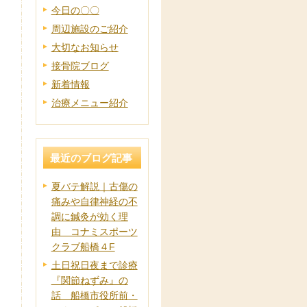
今日の〇〇
周辺施設のご紹介
大切なお知らせ
接骨院ブログ
新着情報
治療メニュー紹介
最近のブログ記事
夏バテ解説｜古傷の
痛みや自律神経の不
調に鍼灸が効く理
由 コナミスポーツ
クラブ船橋４F
土日祝日夜まで診療
『関節ねずみ』の
話 船橋市役所前・