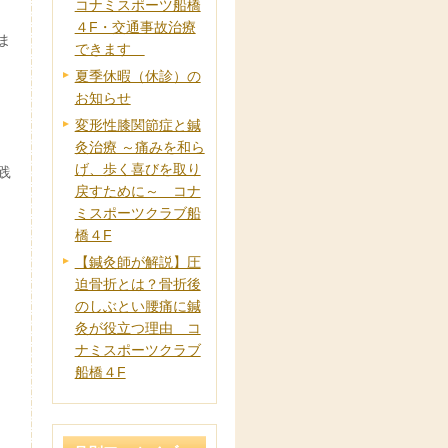
コナミスポーツ船橋
４F・交通事故治療
ま
できます
夏季休暇（休診）の
お知らせ
変形性膝関節症と鍼
灸治療 ～痛みを和ら
げ、歩く喜びを取り
践
戻すために～ コナ
ミスポーツクラブ船
橋４F
【鍼灸師が解説】圧
迫骨折とは？骨折後
のしぶとい腰痛に鍼
灸が役立つ理由 コ
ナミスポーツクラブ
船橋４F