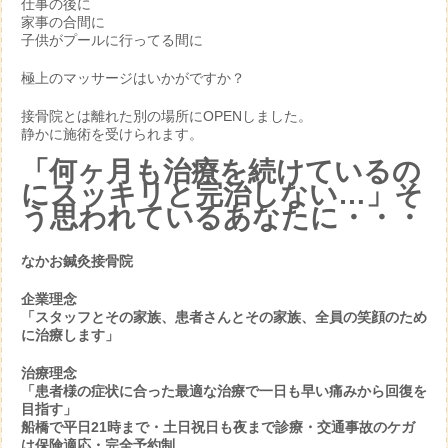
仕事の後に
家事の合間に
子供がプールに行ってる間に
極上のマッサージはいかがですか？
接骨院とは離れた別の場所にOPENしました。
静かに施術を受けられます。
「何ヶ月も治療を続けているの
にスッキリと完治しない…」そ
う思われているあなたに・・・
なかお鍼灸接骨院
企業理念
「スタッフとその家族、患者さんとその家族、全員の笑顔のため
に治療します」
治療理念
「患者様の症状に合った最適な治療で一日も早い痛みから回復を
目指す」
船橋で平日21時まで・土日祝日も夜まで診療・交通事故のケガ
は保険適応・完全予約制