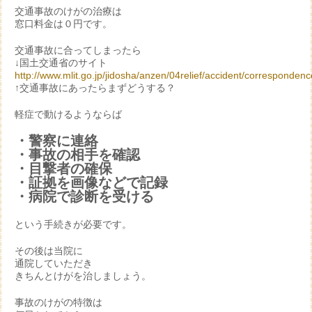
交通事故のけがの治療は
窓口料金は０円です。
交通事故に合ってしまったら
↓国土交通省のサイト
http://www.mlit.go.jp/jidosha/anzen/04relief/accident/correspondenc
↑交通事故にあったらまずどうする？
軽症で動けるようならば
・警察に連絡
・事故の相手を確認
・目撃者の確保
・証拠を画像などで記録
・病院で診断を受ける
という手続きが必要です。
その後は当院に
通院していただき
きちんとけがを治しましょう。
事故のけがの特徴は