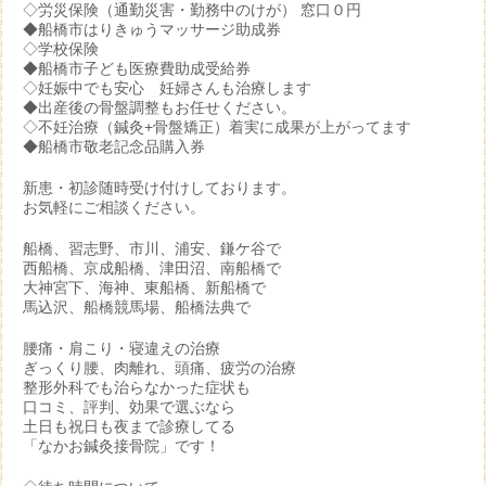
◇労災保険（通勤災害・勤務中のけが） 窓口０円
◆船橋市はりきゅうマッサージ助成券
◇学校保険
◆船橋市子ども医療費助成受給券
◇妊娠中でも安心 妊婦さんも治療します
◆出産後の骨盤調整もお任せください。
◇不妊治療（鍼灸+骨盤矯正）着実に成果が上がってます
◆船橋市敬老記念品購入券
新患・初診随時受け付けしております。
お気軽にご相談ください。
船橋、習志野、市川、浦安、鎌ケ谷で
西船橋、京成船橋、津田沼、南船橋で
大神宮下、海神、東船橋、新船橋で
馬込沢、船橋競馬場、船橋法典で
腰痛・肩こり・寝違えの治療
ぎっくり腰、肉離れ、頭痛、疲労の治療
整形外科でも治らなかった症状も
口コミ、評判、効果で選ぶなら
土日も祝日も夜まで診療してる
「なかお鍼灸接骨院」です！