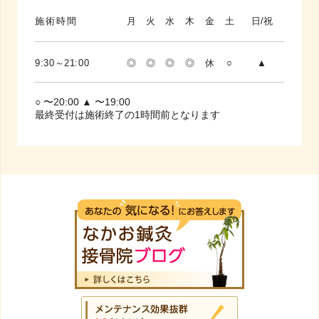
施術時間
月
火
水
木
金
土
日/祝
9:30～21:00
◎
◎
◎
◎
休
○
▲
○ 〜20:00 ▲ 〜19:00
最終受付は施術終了の1時間前となります