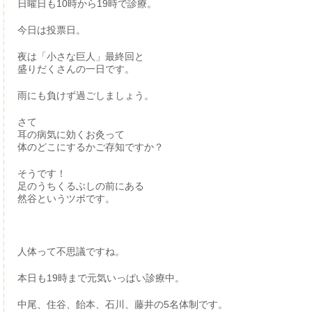
日曜日も10時から19時で診療。
今日は投票日。
夜は「小さな巨人」最終回と
盛りだくさんの一日です。
雨にも負けず過ごしましょう。
さて
耳の病気に効くお灸って
体のどこにするかご存知ですか？
そうです！
足のうちくるぶしの前にある
然谷というツボです。
人体って不思議ですね。
本日も19時まで元気いっぱい診療中。
中尾、住谷、飴本、石川、藤井の5名体制です。