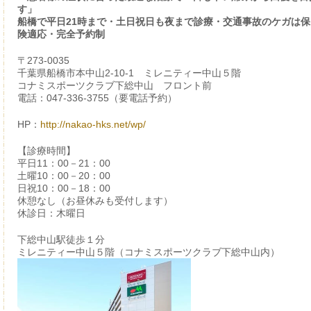
す」
船橋で平日21時まで・土日祝日も夜まで診療・交通事故のケガは保
険適応・完全予約制
〒273-0035
千葉県船橋市本中山2-10-1 ミレニティー中山５階
コナミスポーツクラブ下総中山 フロント前
電話：047-336-3755（要電話予約）
HP：
http://nakao-hks.net/wp/
【診療時間】
平日11：00－21：00
土曜10：00－20：00
日祝10：00－18：00
休憩なし（お昼休みも受付します）
休診日：木曜日
下総中山駅徒歩１分
ミレニティー中山５階（コナミスポーツクラブ下総中山内）