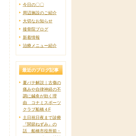
今日の〇〇
周辺施設のご紹介
大切なお知らせ
接骨院ブログ
新着情報
治療メニュー紹介
最近のブログ記事
夏バテ解説｜古傷の
痛みや自律神経の不
調に鍼灸が効く理
由 コナミスポーツ
クラブ船橋４F
土日祝日夜まで診療
『関節ねずみ』の
話 船橋市役所前・