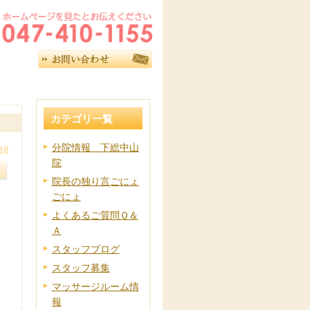
カテゴリ一覧
分院情報 下総中山
18
院
院長の独り言ごにょ
ごにょ
よくあるご質問Ｑ＆
Ａ
スタッフブログ
スタッフ募集
マッサージルーム情
報