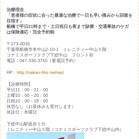
治療理念
「患者様の症状に合った最適な治療で一日も早い痛みから回復を
目指す」
船橋で平日21時まで・土日祝日も夜まで診療・交通事故のケガ
は保険適応・完全予約制
〒273-0035
千葉県船橋市本中山2-10-1 ミレニティー中山５階
コナミスポーツクラブ下総中山 フロント前
電話：047-336-3755（要電話予約）
HP：
http://nakao-hks.net/wp/
【診療時間】
平日11：00－21：00
土曜10：00－20：00
日祝10：00－18：00
休憩なし（お昼休みも受付します）
休診日：木曜日
下総中山駅徒歩１分
ミレニティー中山５階（コナミスポーツクラブ下総中山内）