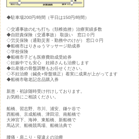
◆駐車場200円/時間（平日は150円/時間）
◇交通事故のむち打ち（頚椎捻挫）治療実績多数
◆自賠責保険（交通事故） 取扱い 窓口０円
◇労災保険（通勤災害・勤務中のけが） 窓口０円
◆船橋市はりきゅうマッサージ助成券
◇学校保険
◆船橋市子ども医療費助成受給券
◇妊娠中でも安心 妊婦さんも治療します
◆出産後の骨盤調整もお任せください。
◇不妊治療（鍼灸+骨盤矯正）着実に成果が上がってます
◆船橋市敬老記念品購入券
新患・初診随時受け付けしております。
お気軽にご相談ください。
船橋、習志野、市川、浦安、鎌ケ谷で
西船橋、京成船橋、津田沼、南船橋で
大神宮下、海神、東船橋、新船橋で
馬込沢、船橋競馬場、船橋法典で
腰痛・肩こり・寝違えの治療