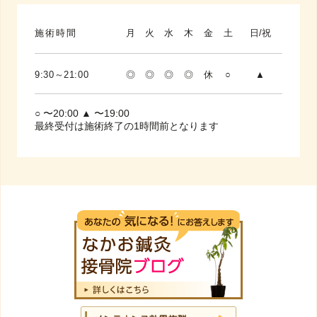
施術時間
月
火
水
木
金
土
日/祝
9:30～21:00
◎
◎
◎
◎
休
○
▲
○ 〜20:00 ▲ 〜19:00
最終受付は施術終了の1時間前となります