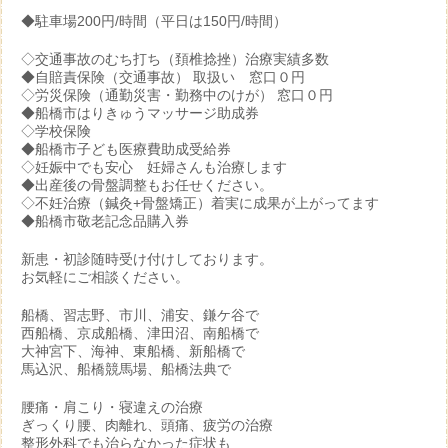
◆駐車場200円/時間（平日は150円/時間）
◇交通事故のむち打ち（頚椎捻挫）治療実績多数
◆自賠責保険（交通事故） 取扱い 窓口０円
◇労災保険（通勤災害・勤務中のけが） 窓口０円
◆船橋市はりきゅうマッサージ助成券
◇学校保険
◆船橋市子ども医療費助成受給券
◇妊娠中でも安心 妊婦さんも治療します
◆出産後の骨盤調整もお任せください。
◇不妊治療（鍼灸+骨盤矯正）着実に成果が上がってます
◆船橋市敬老記念品購入券
新患・初診随時受け付けしております。
お気軽にご相談ください。
船橋、習志野、市川、浦安、鎌ケ谷で
西船橋、京成船橋、津田沼、南船橋で
大神宮下、海神、東船橋、新船橋で
馬込沢、船橋競馬場、船橋法典で
腰痛・肩こり・寝違えの治療
ぎっくり腰、肉離れ、頭痛、疲労の治療
整形外科でも治らなかった症状も