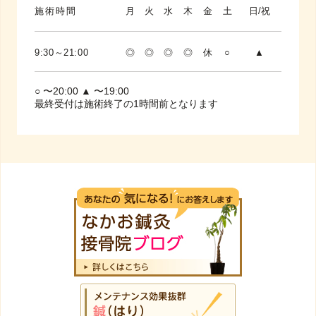
施術時間
月
火
水
木
金
土
日/祝
9:30～21:00
◎
◎
◎
◎
休
○
▲
○ 〜20:00 ▲ 〜19:00
最終受付は施術終了の1時間前となります