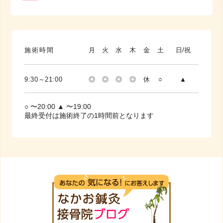
施術時間
月
火
水
木
金
土
日/祝
9:30～21:00
◎
◎
◎
◎
休
○
▲
○ 〜20:00 ▲ 〜19:00
最終受付は施術終了の1時間前となります