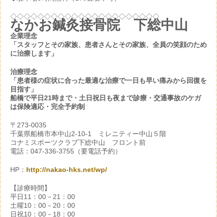
◇◇◇◇◇◇◇◇◇◇◇◇◇◇◇◇◇◇◇◇◇◇
なかお鍼灸接骨院 下総中山
企業理念
「スタッフとその家族、患者さんとその家族、全員の笑顔のため
に治療します」
治療理念
「患者様の症状に合った最適な治療で一日も早い痛みから回復を
目指す」
船橋で平日21時まで・土日祝日も夜まで診療・交通事故のケガ
は保険適応・完全予約制
〒273-0035
千葉県船橋市本中山2-10-1 ミレニティー中山５階
コナミスポーツクラブ下総中山 フロント前
電話：047-336-3755（要電話予約）
HP：
http://nakao-hks.net/wp/
【診療時間】
平日11：00－21：00
土曜10：00－20：00
日祝10：00－18：00