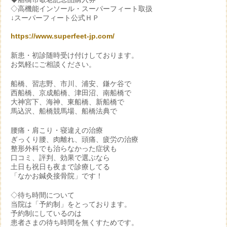
◇高機能インソール・スーパーフィート取扱
↓スーパーフィート公式ＨＰ
https://www.superfeet-jp.com/
新患・初診随時受け付けしております。
お気軽にご相談ください。
船橋、習志野、市川、浦安、鎌ケ谷で
西船橋、京成船橋、津田沼、南船橋で
大神宮下、海神、東船橋、新船橋で
馬込沢、船橋競馬場、船橋法典で
腰痛・肩こり・寝違えの治療
ぎっくり腰、肉離れ、頭痛、疲労の治療
整形外科でも治らなかった症状も
口コミ、評判、効果で選ぶなら
土日も祝日も夜まで診療してる
「なかお鍼灸接骨院」です！
◇待ち時間について
当院は「予約制」をとっております。
予約制にしているのは
患者さまの待ち時間を無くすためです。