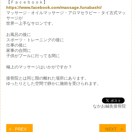
【Ｆａｃｅｂｏｏｋ】
https://www.facebook.com/massage.funabashi/
マッサージ・オイルマッサージ・アロマセラピー・タイ古式マッ
サージが
世界一上手なサロンです。
お風呂の後に
スポーツ・トレーニングの後に
仕事の後に
家事の合間に
子供がプールに行ってる間に
極上のマッサージはいかがですか？
接骨院とは同じ階の離れた場所にあります。
ゆったりとした空間で静かに施術を受けられます。
なかお鍼灸接骨院
PREV
NEXT