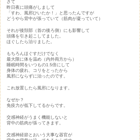
さて
昨日夜に頭痛がしまして
「すわ、風邪ひいたか！」と思ったんですが
どうやら背中が張っていて（筋肉が凝っていて）
それが後頚部（首の後ろ側）にも影響して
頭痛を引き起こしてました。
ほぐしたら治りました。
もちろんほぐすだけでなく
最大限に体を温め（内外両方から）
睡眠時間をいつもの1.5倍にして
身体の疲れ、コリをとったから
風邪にならずに治ったのです。
これ放置したら風邪になります。
なぜか？
免疫力が低下してるからです。
交感神経がうまく機能しないと
背中の筋肉が張ってきます。
交感神経節とおいう大事な器官が