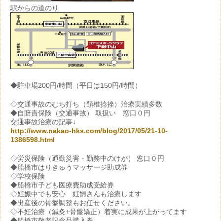
駅からの道のり
◆駐車場200円/時間（平日は150円/時間）
◇交通事故のむち打ち（頚椎捻挫）治療実績多数
◆自賠責保険（交通事故） 取扱い 窓口０円
交通事故治療の記事↓
http://www.nakao-hks.com/blog/2017/05/21-10-
1386598.html
◇労災保険（通勤災害・勤務中のけが） 窓口０円
◆船橋市はりきゅうマッサージ助成券
◇学校保険
◆船橋市子ども医療費助成受給券
◇妊娠中でも安心 妊婦さんも治療します
◆出産後の骨盤調整もお任せください。
◇不妊治療（鍼灸+骨盤矯正）着実に成果が上がってます
◆船橋市敬老記念品購入券