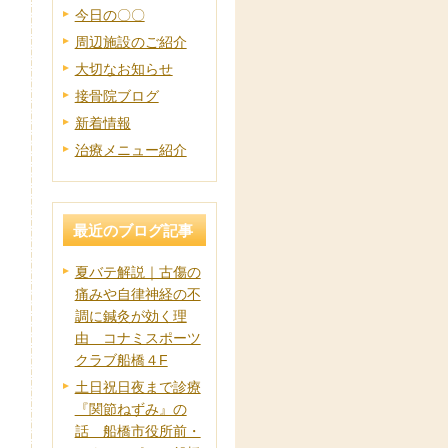
今日の〇〇
周辺施設のご紹介
大切なお知らせ
接骨院ブログ
新着情報
治療メニュー紹介
最近のブログ記事
夏バテ解説｜古傷の
痛みや自律神経の不
調に鍼灸が効く理
由 コナミスポーツ
クラブ船橋４F
土日祝日夜まで診療
『関節ねずみ』の
話 船橋市役所前・