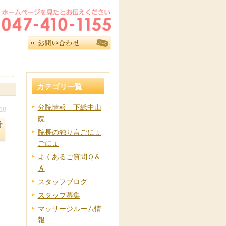
カテゴリ一覧
分院情報 下総中山
18
院
骨
院長の独り言ごにょ
ごにょ
よくあるご質問Ｑ＆
Ａ
スタッフブログ
スタッフ募集
マッサージルーム情
報