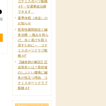
コナミスポーツ船橋
４F・交通事故治療
できます
夏季休暇（休診）の
院
お知らせ
変形性膝関節症と鍼
灸治療 ～痛みを和ら
げ、歩く喜びを取り
戻すために～ コナ
ミスポーツクラブ船
橋４F
【鍼灸師が解説】圧
迫骨折とは？骨折後
のしぶとい腰痛に鍼
灸が役立つ理由 コ
ナミスポーツクラブ
船橋４F