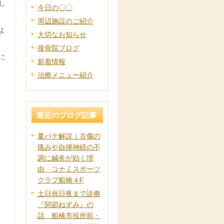
し
今日の〇〇
周辺施設のご紹介
よ
大切なお知らせ
接骨院ブログ
に
新着情報
治療メニュー紹介
最近のブログ記事
夏バテ解説｜古傷の
痛みや自律神経の不
調に鍼灸が効く理
由 コナミスポーツ
クラブ船橋４F
土日祝日夜まで診療
『関節ねずみ』の
話 船橋市役所前・