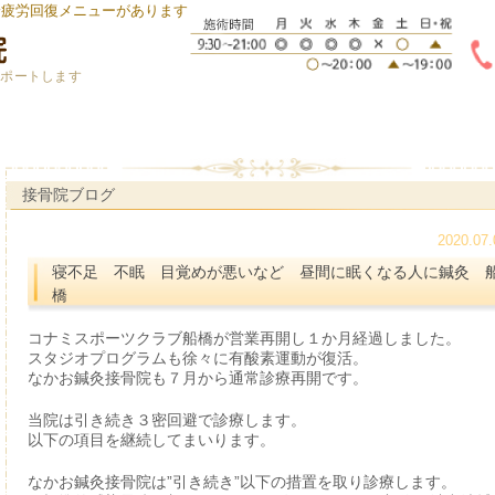
身疲労回復メニューがあります
サポートします
接骨院ブログ
2020.07.
寝不足 不眠 目覚めが悪いなど 昼間に眠くなる人に鍼灸 
橋
コナミスポーツクラブ船橋が営業再開し１か月経過しました。
スタジオプログラムも徐々に有酸素運動が復活。
なかお鍼灸接骨院も７月から通常診療再開です。
当院は引き続き３密回避で診療します。
以下の項目を継続してまいります。
なかお鍼灸接骨院は”引き続き”以下の措置を取り診療します。