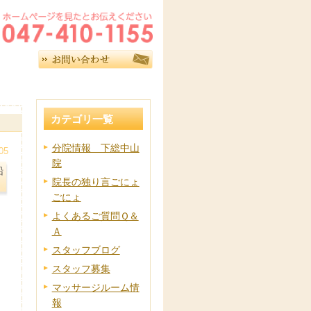
カテゴリ一覧
分院情報 下総中山
05
院
船
院長の独り言ごにょ
ごにょ
よくあるご質問Ｑ＆
Ａ
スタッフブログ
スタッフ募集
マッサージルーム情
報