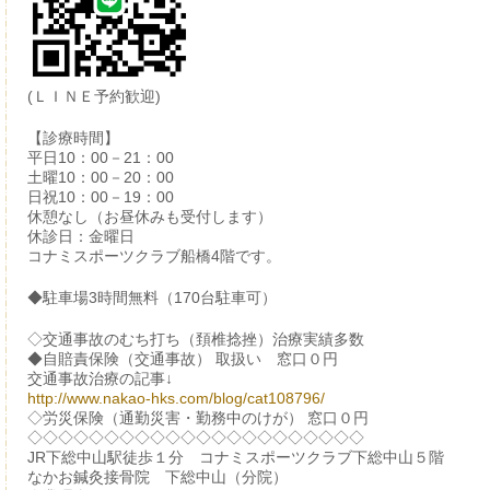
(ＬＩＮＥ予約歓迎)
【診療時間】
平日10：00－21：00
土曜10：00－20：00
日祝10：00－19：00
休憩なし（お昼休みも受付します）
休診日：金曜日
コナミスポーツクラブ船橋4階です。
◆駐車場3時間無料（170台駐車可）
◇交通事故のむち打ち（頚椎捻挫）治療実績多数
◆自賠責保険（交通事故） 取扱い 窓口０円
交通事故治療の記事↓
http://www.nakao-hks.com/blog/cat108796/
◇労災保険（通勤災害・勤務中のけが） 窓口０円
◇◇◇◇◇◇◇◇◇◇◇◇◇◇◇◇◇◇◇◇◇◇
JR下総中山駅徒歩１分 コナミスポーツクラブ下総中山５階
なかお鍼灸接骨院 下総中山（分院）