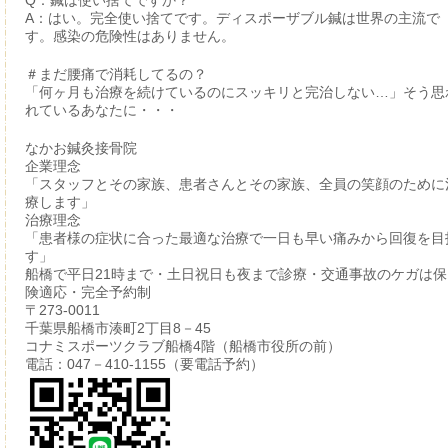
A：はい。完全使い捨てです。ディスポーザブル鍼は世界の主流で
す。感染の危険性はありません。
＃まだ腰痛で消耗してるの？
「何ヶ月も治療を続けているのにスッキリと完治しない…」そう思
れているあなたに・・・
なかお鍼灸接骨院
企業理念
「スタッフとその家族、患者さんとその家族、全員の笑顔のために
療します」
治療理念
「患者様の症状に合った最適な治療で一日も早い痛みから回復を目
す」
船橋で平日21時まで・土日祝日も夜まで診療・交通事故のケガは保
険適応・完全予約制
〒273-0011
千葉県船橋市湊町2丁目8－45
コナミスポーツクラブ船橋4階（船橋市役所の前）
電話：047－410-1155（要電話予約）