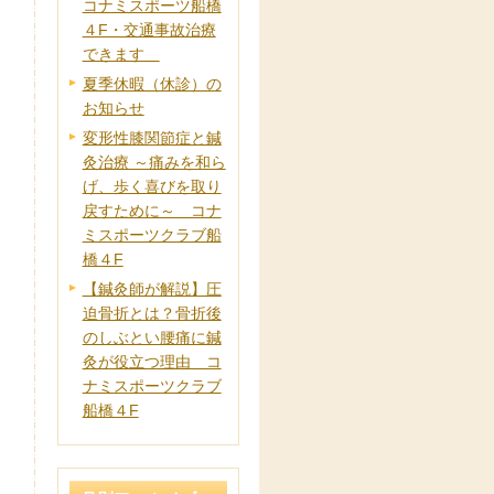
コナミスポーツ船橋
４F・交通事故治療
できます
夏季休暇（休診）の
お知らせ
変形性膝関節症と鍼
灸治療 ～痛みを和ら
げ、歩く喜びを取り
戻すために～ コナ
ミスポーツクラブ船
橋４F
【鍼灸師が解説】圧
迫骨折とは？骨折後
のしぶとい腰痛に鍼
灸が役立つ理由 コ
ナミスポーツクラブ
船橋４F