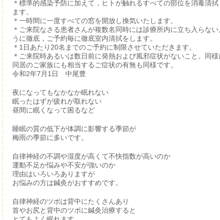
＊標準的感染予防に加えて，ヒトが触れるすべての部位を消毒清拭
ます。
＊一時間に一度すべての窓を開放し換気いたします。
＊ご来院なさる患者さんが複数名同時には診療所内に立ち入らない
うに徹底，ご予約毎に徹底室内清拭をします。
＊1日あたり20名までのご予約に制限させていただきます。
＊ご来院時あるいは数日前に発熱および風邪症状がないこと。同様
同居のご家族にも相当するご症状の有無も同様です。
令和2年7月1日 中尾豊
夜になってもなかなか眠れない
眠ったはずが疲れが取れない
昼間に眠くなって困るなど
睡眠の質の低下が体調に影響する季節が
梅雨の季節に多いです。
自律神経の不調や湿度が高くて不快指数が高いのか
運動不足か悩みや不安が強いのか
理由はいろいろありますが
お悩みの方は鍼灸がおすすめです。
自律神経のツボは背中にたくさんあり
首やお尻と背中のツボに鍼灸治療すると
とてもよく眠れます。