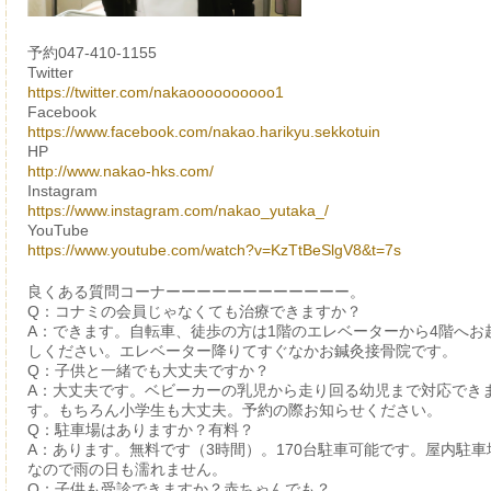
予約047-410-1155
Twitter
https://twitter.com/nakaoooooooooo1
Facebook
https://www.facebook.com/nakao.harikyu.sekkotuin
HP
http://www.nakao-hks.com/
Instagram
https://www.instagram.com/nakao_yutaka_/
YouTube
https://www.youtube.com/watch?v=KzTtBeSlgV8&t=7s
良くある質問コーナーーーーーーーーーーーー。
Q：コナミの会員じゃなくても治療できますか？
A：できます。自転車、徒歩の方は1階のエレベーターから4階へお
しください。エレベーター降りてすぐなかお鍼灸接骨院です。
Q：子供と一緒でも大丈夫ですか？
A：大丈夫です。ベビーカーの乳児から走り回る幼児まで対応でき
す。もちろん小学生も大丈夫。予約の際お知らせください。
Q：駐車場はありますか？有料？
A：あります。無料です（3時間）。170台駐車可能です。屋内駐車
なので雨の日も濡れません。
Q：子供も受診できますか？赤ちゃんでも？