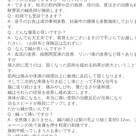
A：できます。幼児の肘内障や足の捻挫、疳の虫、夜泣きの治療も
験豊富の鍼灸師が施術します。
Q：妊婦でも受診できます？
A：逆子のお灸は成功事例多数、妊娠中の腰痛も多数施術しており
す。
Q：どんな服装が良いですか？
A：なんでも大丈夫です。着替えがございますので手ぶらでお越し
ださい。（お財布と保険証は忘れずに）
Q：なんで鍼が良いんですか？
A：血流の改善、細胞間質液の改善、リンパ液の改善など様々あり
すが
個人的に思うのは、固くなった筋肉を緩める効果が絶大ということ
す。
筋肉は痛みや体液の循環以上に敏感に反応して固くなります。
そして二次的な疼痛を引き起こし体にとって不快な信号を
脳に送り続けます。痛みやしびれ、重だるさや違和感。
鍼はそれらの症状を改善し緩め楽にします。
身体が楽になると、本当に痛い患部の治癒反応が活発になり
治るスピードが格段にアップします。
だから鍼が良いんです。
Q：鍼って痛いですか？
A：全然痛くありません。鍼の細さは髪の毛より細く直径0.12㎜。
ャーペンの先で皮膚を押す程度の刺激です。
施術中眠ってしまう人も多いですよ。
Q：鍼は使い捨てですか？