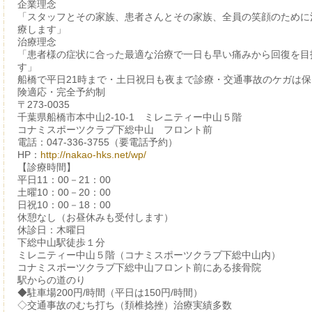
企業理念
「スタッフとその家族、患者さんとその家族、全員の笑顔のために
療します」
治療理念
「患者様の症状に合った最適な治療で一日も早い痛みから回復を目
す」
船橋で平日21時まで・土日祝日も夜まで診療・交通事故のケガは保
険適応・完全予約制
〒273-0035
千葉県船橋市本中山2-10-1 ミレニティー中山５階
コナミスポーツクラブ下総中山 フロント前
電話：047-336-3755（要電話予約）
HP：
http://nakao-hks.net/wp/
【診療時間】
平日11：00－21：00
土曜10：00－20：00
日祝10：00－18：00
休憩なし（お昼休みも受付します）
休診日：木曜日
下総中山駅徒歩１分
ミレニティー中山５階（コナミスポーツクラブ下総中山内）
コナミスポーツクラブ下総中山フロント前にある接骨院
駅からの道のり
◆駐車場200円/時間（平日は150円/時間）
◇交通事故のむち打ち（頚椎捻挫）治療実績多数