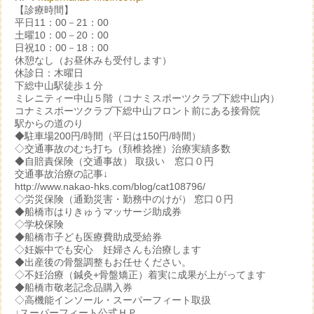
【診療時間】
平日11：00－21：00
土曜10：00－20：00
日祝10：00－18：00
休憩なし（お昼休みも受付します）
休診日：木曜日
下総中山駅徒歩１分
ミレニティー中山５階（コナミスポーツクラブ下総中山内）
コナミスポーツクラブ下総中山フロント前にある接骨院
駅からの道のり
◆駐車場200円/時間（平日は150円/時間）
◇交通事故のむち打ち（頚椎捻挫）治療実績多数
◆自賠責保険（交通事故） 取扱い 窓口０円
交通事故治療の記事↓
http://www.nakao-hks.com/blog/cat108796/
◇労災保険（通勤災害・勤務中のけが） 窓口０円
◆船橋市はりきゅうマッサージ助成券
◇学校保険
◆船橋市子ども医療費助成受給券
◇妊娠中でも安心 妊婦さんも治療します
◆出産後の骨盤調整もお任せください。
◇不妊治療（鍼灸+骨盤矯正）着実に成果が上がってます
◆船橋市敬老記念品購入券
◇高機能インソール・スーパーフィート取扱
↓スーパーフィート公式ＨＰ