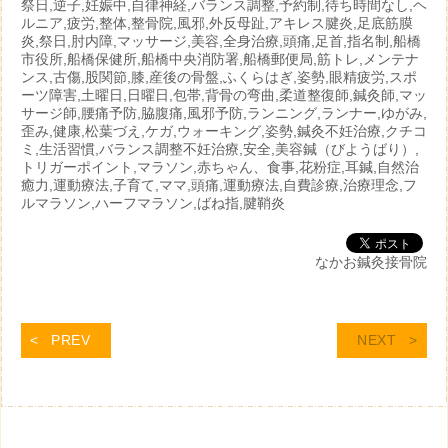
祭日,逆子,妊娠中,自律神経,バランス調整,予約制,待ち時間なし,ヘ
ルニア,疲労,整体,整骨院,風邪,外反母趾,アキレス腱炎,足底筋膜
炎,祭日,肘内障,マッサージ,美容,全身治療,頭痛,足首,指名制,船橋
市役所,船橋保健所,船橋中央消防署,船橋郵便局,筋トレ,メンテナ
ンス,古傷,股関節,膝,産後の骨盤,ふくらはぎ,姿勢,眼精疲労,スポ
ーツ障害,土曜日,日曜日,包帯,背骨の弯曲,柔道整復師,鍼灸師,マッ
サージ師,腰痛予防,脇腹痛,風邪予防,ランニング,ランナー,ゆがみ,
歪み,健康,松葉づえ,ケガ,ウォーキング,姿勢,鍼灸不妊治療,クチコ
ミ,生活習慣,バランス調整不妊治療,安全,美容鍼（びようばり）,
トリガーポイント,マラソン,赤ちゃん、食事,花粉症,耳鍼,自然治
癒力,運動療法,子育て,ママ,頭痛,運動療法,自費診療,治療理念,フ
ルマラソン,ハーフマラソン,ばね指,腱鞘炎
なかお鍼灸接骨院
PREV
NEXT