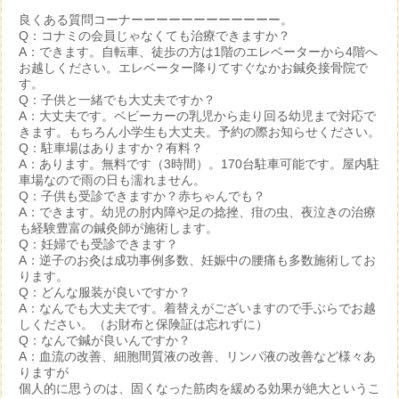
良くある質問コーナーーーーーーーーーーーー。
Q：コナミの会員じゃなくても治療できますか？
A：できます。自転車、徒歩の方は1階のエレベーターから4階へ
お越しください。エレベーター降りてすぐなかお鍼灸接骨院で
す。
Q：子供と一緒でも大丈夫ですか？
A：大丈夫です。ベビーカーの乳児から走り回る幼児まで対応で
きます。もちろん小学生も大丈夫。予約の際お知らせください。
Q：駐車場はありますか？有料？
A：あります。無料です（3時間）。170台駐車可能です。屋内駐
車場なので雨の日も濡れません。
Q：子供も受診できますか？赤ちゃんでも？
A：できます。幼児の肘内障や足の捻挫、疳の虫、夜泣きの治療
も経験豊富の鍼灸師が施術します。
Q：妊婦でも受診できます？
A：逆子のお灸は成功事例多数、妊娠中の腰痛も多数施術してお
ります。
Q：どんな服装が良いですか？
A：なんでも大丈夫です。着替えがございますので手ぶらでお越
しください。（お財布と保険証は忘れずに）
Q：なんで鍼が良いんですか？
A：血流の改善、細胞間質液の改善、リンパ液の改善など様々あ
りますが
個人的に思うのは、固くなった筋肉を緩める効果が絶大というこ