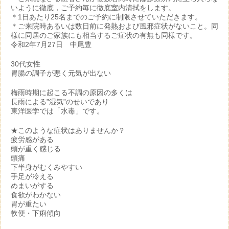
いように徹底，ご予約毎に徹底室内清拭をします。
＊1日あたり25名までのご予約に制限させていただきます。
＊ご来院時あるいは数日前に発熱および風邪症状がないこと。同
様に同居のご家族にも相当するご症状の有無も同様です。
令和2年7月27日 中尾豊
30代女性
胃腸の調子が悪く元気が出ない
梅雨時期に起こる不調の原因の多くは
長雨による”湿気”のせいであり
東洋医学では「水毒」です。
★このような症状はありませんか？
疲労感がある
頭が重く感じる
頭痛
下半身がむくみやすい
手足が冷える
めまいがする
食欲がわかない
胃が重たい
軟便・下痢傾向