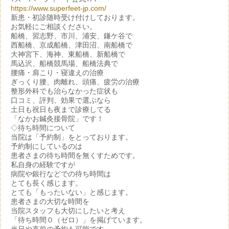
https://www.superfeet-jp.com/
新患・初診随時受け付けしております。
お気軽にご相談ください。
船橋、習志野、市川、浦安、鎌ケ谷で
西船橋、京成船橋、津田沼、南船橋で
大神宮下、海神、東船橋、新船橋で
馬込沢、船橋競馬場、船橋法典で
腰痛・肩こり・寝違えの治療
ぎっくり腰、肉離れ、頭痛、疲労の治療
整形外科でも治らなかった症状も
口コミ、評判、効果で選ぶなら
土日も祝日も夜まで診療してる
「なかお鍼灸接骨院」です！
◇待ち時間について
当院は「予約制」をとっております。
予約制にしているのは
患者さまの待ち時間を無くすためです。
私自身の経験ですが
病院や銀行などでの待ち時間は
とても長く感じます。
とても「もったいない」と感じます。
患者さまの大切な時間を
当院スタッフも大切にしたいと考え
「待ち時間０（ゼロ）」を掲げています。