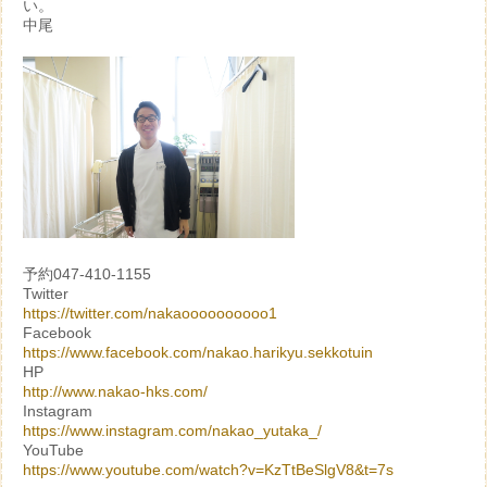
い。
中尾
予約047-410-1155
Twitter
https://twitter.com/nakaoooooooooo1
Facebook
https://www.facebook.com/nakao.harikyu.sekkotuin
HP
http://www.nakao-hks.com/
Instagram
https://www.instagram.com/nakao_yutaka_/
YouTube
https://www.youtube.com/watch?v=KzTtBeSlgV8&t=7s