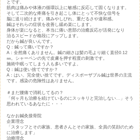
とです。
筋肉は痛みや体液の循環以上に敏感に反応して固くなります。
そして二次的な疼痛を引き起こし体にとって不快な信号を
脳に送り続けます。痛みやしびれ、重だるさや違和感。
鍼はそれらの症状を改善し緩め楽にします。
身体が楽になると、本当に痛い患部の治癒反応が活発になり
治るスピードが格段にアップします。
だから鍼が良いんです。
Q：鍼って痛いですか？
A：全然痛くありません。鍼の細さは髪の毛より細く直径0.12
㎜。シャーペンの先で皮膚を押す程度の刺激です。
施術中眠ってしまう人も多いですよ。
Q：鍼は使い捨てですか？
A：はい。完全使い捨てです。ディスポーザブル鍼は世界の主流
です。感染の危険性はありません。
＃まだ腰痛で消耗してるの？
「何ヶ月も治療を続けているのにスッキリと完治しない…」そう
思われているあなたに・・・
なかお鍼灸接骨院
企業理念
「スタッフとその家族、患者さんとその家族、全員の笑顔のため
に治療します」
治療理念