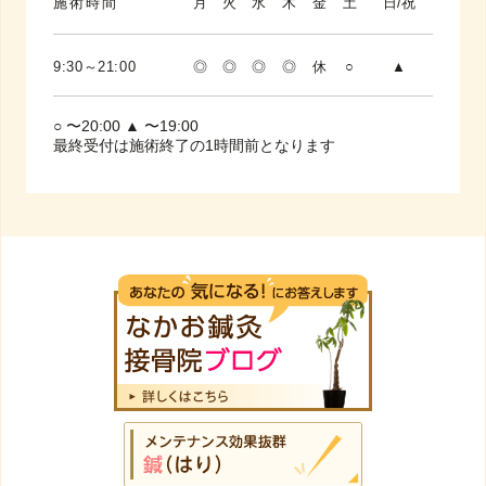
施術時間
月
火
水
木
金
土
日/祝
9:30～21:00
◎
◎
◎
◎
休
○
▲
○ 〜20:00 ▲ 〜19:00
最終受付は施術終了の1時間前となります