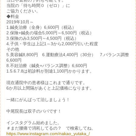
当日や直前の予約も可能です。
当院の「待ち時間０（ゼロ）」に
ご協力ください。
◆料金
2019年10月～
1.鍼灸治療（全身）6,600円（税込）
2.保険+鍼灸の場合5,000円～6,500円（税込）
3.保険のみ3,500円～4,500円（税込）
4.子供・学生は上記1～3から2,000円引いた程度
その他
5.美容鍼8,800円 6.運動療法4,400円（30分） 7.バランス調整
6,600円
8.不妊治療（鍼灸+バランス調整）6,600円
1.5.6.7.8は初診料が別途1,100円かかります。
現在通院中の患者様はこれまで通りです。
6か月以上間隔があくと上記価格になります。
一緒にがんばって治しましょう！
中尾院長は双子のパパです！
インスタグラム始めました。
＃まだ腰痛で消耗してるの？ で検索してね。
https://www.instagram.com/nakao_yutaka_/