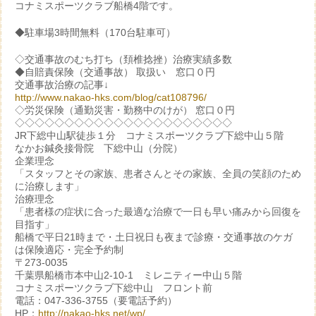
コナミスポーツクラブ船橋4階です。
◆駐車場3時間無料（170台駐車可）
◇交通事故のむち打ち（頚椎捻挫）治療実績多数
◆自賠責保険（交通事故） 取扱い 窓口０円
交通事故治療の記事↓
http://www.nakao-hks.com/blog/cat108796/
◇労災保険（通勤災害・勤務中のけが） 窓口０円
◇◇◇◇◇◇◇◇◇◇◇◇◇◇◇◇◇◇◇◇◇◇
JR下総中山駅徒歩１分 コナミスポーツクラブ下総中山５階
なかお鍼灸接骨院 下総中山（分院）
企業理念
「スタッフとその家族、患者さんとその家族、全員の笑顔のため
に治療します」
治療理念
「患者様の症状に合った最適な治療で一日も早い痛みから回復を
目指す」
船橋で平日21時まで・土日祝日も夜まで診療・交通事故のケガ
は保険適応・完全予約制
〒273-0035
千葉県船橋市本中山2-10-1 ミレニティー中山５階
コナミスポーツクラブ下総中山 フロント前
電話：047-336-3755（要電話予約）
HP：
http://nakao-hks.net/wp/