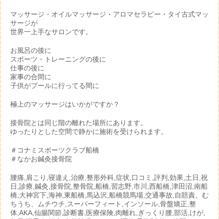
マッサージ・オイルマッサージ・アロマセラピー・タイ古式マッ
サージが
世界一上手なサロンです。
お風呂の後に
スポーツ・トレーニングの後に
仕事の後に
家事の合間に
子供がプールに行ってる間に
極上のマッサージはいかがですか？
接骨院とは同じ階の離れた場所にあります。
ゆったりとした空間で静かに施術を受けられます。
＃コナミスポーツクラブ船橋
＃なかお鍼灸接骨院
腰痛,肩こり,寝違え,治療,整形外科,症状,口コミ,評判,効果,土日,祝
日,診療,鍼灸,接骨院,整骨院,船橋,習志野,市川,西船橋,津田沼,南船
橋,大神宮下,海神,東船橋,馬込沢,船橋競馬場,交通事故,自賠責、む
ちうち、ムチウチ,スーパーフィート,インソール,骨盤矯正,整
体,AKA,仙腸関節,診断書,医療保険,肉離れ,ぎっくり腰,部活,けが,