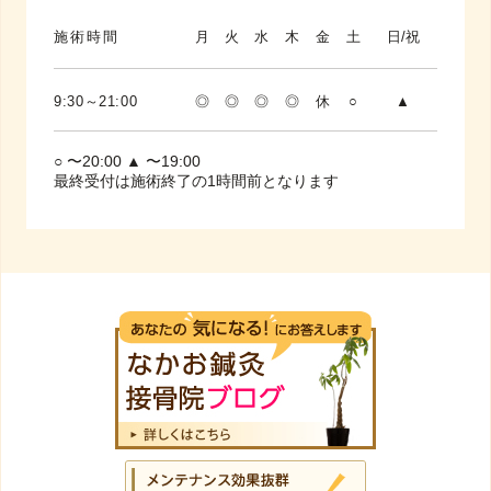
施術時間
月
火
水
木
金
土
日/祝
9:30～21:00
◎
◎
◎
◎
休
○
▲
○ 〜20:00 ▲ 〜19:00
最終受付は施術終了の1時間前となります