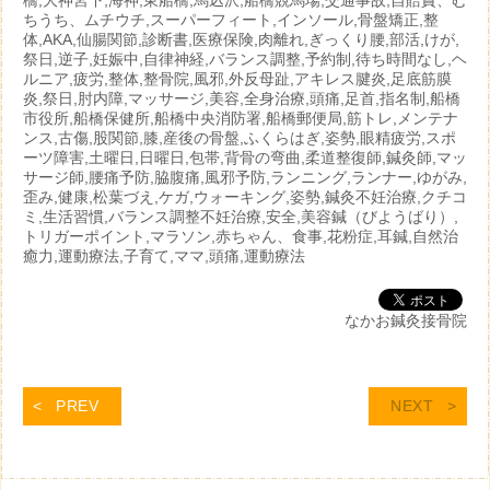
橋,大神宮下,海神,東船橋,馬込沢,船橋競馬場,交通事故,自賠責、む
ちうち、ムチウチ,スーパーフィート,インソール,骨盤矯正,整
体,AKA,仙腸関節,診断書,医療保険,肉離れ,ぎっくり腰,部活,けが,
祭日,逆子,妊娠中,自律神経,バランス調整,予約制,待ち時間なし,ヘ
ルニア,疲労,整体,整骨院,風邪,外反母趾,アキレス腱炎,足底筋膜
炎,祭日,肘内障,マッサージ,美容,全身治療,頭痛,足首,指名制,船橋
市役所,船橋保健所,船橋中央消防署,船橋郵便局,筋トレ,メンテナ
ンス,古傷,股関節,膝,産後の骨盤,ふくらはぎ,姿勢,眼精疲労,スポ
ーツ障害,土曜日,日曜日,包帯,背骨の弯曲,柔道整復師,鍼灸師,マッ
サージ師,腰痛予防,脇腹痛,風邪予防,ランニング,ランナー,ゆがみ,
歪み,健康,松葉づえ,ケガ,ウォーキング,姿勢,鍼灸不妊治療,クチコ
ミ,生活習慣,バランス調整不妊治療,安全,美容鍼（びようばり）,
トリガーポイント,マラソン,赤ちゃん、食事,花粉症,耳鍼,自然治
癒力,運動療法,子育て,ママ,頭痛,運動療法
なかお鍼灸接骨院
PREV
NEXT