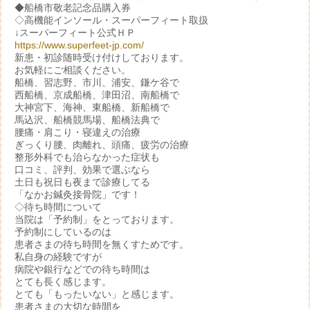
◆船橋市敬老記念品購入券
◇高機能インソール・スーパーフィート取扱
↓スーパーフィート公式ＨＰ
https://www.superfeet-jp.com/
新患・初診随時受け付けしております。
お気軽にご相談ください。
船橋、習志野、市川、浦安、鎌ケ谷で
西船橋、京成船橋、津田沼、南船橋で
大神宮下、海神、東船橋、新船橋で
馬込沢、船橋競馬場、船橋法典で
腰痛・肩こり・寝違えの治療
ぎっくり腰、肉離れ、頭痛、疲労の治療
整形外科でも治らなかった症状も
口コミ、評判、効果で選ぶなら
土日も祝日も夜まで診療してる
「なかお鍼灸接骨院」です！
◇待ち時間について
当院は「予約制」をとっております。
予約制にしているのは
患者さまの待ち時間を無くすためです。
私自身の経験ですが
病院や銀行などでの待ち時間は
とても長く感じます。
とても「もったいない」と感じます。
患者さまの大切な時間を