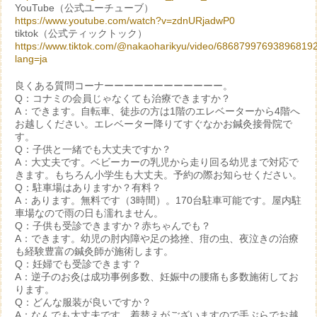
YouTube（公式ユーチューブ）
https://www.youtube.com/watch?v=zdnURjadwP0
tiktok（公式ティックトック）
https://www.tiktok.com/@nakaoharikyu/video/68687997693896819
lang=ja
良くある質問コーナーーーーーーーーーーーー。
Q：コナミの会員じゃなくても治療できますか？
A：できます。自転車、徒歩の方は1階のエレベーターから4階へ
お越しください。エレベーター降りてすぐなかお鍼灸接骨院で
す。
Q：子供と一緒でも大丈夫ですか？
A：大丈夫です。ベビーカーの乳児から走り回る幼児まで対応で
きます。もちろん小学生も大丈夫。予約の際お知らせください。
Q：駐車場はありますか？有料？
A：あります。無料です（3時間）。170台駐車可能です。屋内駐
車場なので雨の日も濡れません。
Q：子供も受診できますか？赤ちゃんでも？
A：できます。幼児の肘内障や足の捻挫、疳の虫、夜泣きの治療
も経験豊富の鍼灸師が施術します。
Q：妊婦でも受診できます？
A：逆子のお灸は成功事例多数、妊娠中の腰痛も多数施術してお
ります。
Q：どんな服装が良いですか？
A：なんでも大丈夫です。着替えがございますので手ぶらでお越