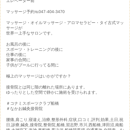
エレベーター前
マッサージ予約℡047-404-3470
マッサージ・オイルマッサージ・アロマセラピー・タイ古式マッ
サージが
世界一上手なサロンです。
お風呂の後に
スポーツ・トレーニングの後に
仕事の後に
家事の合間に
子供がプールに行ってる間に
極上のマッサージはいかがですか？
接骨院とは同じ階の離れた場所にあります。
ゆったりとした空間で静かに施術を受けられます。
＃コナミスポーツクラブ船橋
＃なかお鍼灸接骨院
腰痛,肩こり,寝違え,治療,整形外科,症状,口コミ,評判,効果,土日,祝
日,診療,鍼灸,接骨院,整骨院,船橋,習志野,市川,西船橋,津田沼,南船