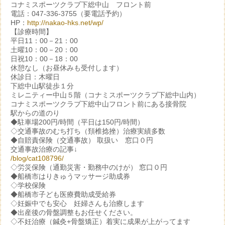
コナミスポーツクラブ下総中山 フロント前
電話：047-336-3755（要電話予約）
HP：
http://nakao-hks.net/wp/
【診療時間】
平日11：00－21：00
土曜10：00－20：00
日祝10：00－18：00
休憩なし（お昼休みも受付します）
休診日：木曜日
下総中山駅徒歩１分
ミレニティー中山５階（コナミスポーツクラブ下総中山内）
コナミスポーツクラブ下総中山フロント前にある接骨院
駅からの道のり
◆駐車場200円/時間（平日は150円/時間）
◇交通事故のむち打ち（頚椎捻挫）治療実績多数
◆自賠責保険（交通事故） 取扱い 窓口０円
交通事故治療の記事↓
/blog/cat108796/
◇労災保険（通勤災害・勤務中のけが） 窓口０円
◆船橋市はりきゅうマッサージ助成券
◇学校保険
◆船橋市子ども医療費助成受給券
◇妊娠中でも安心 妊婦さんも治療します
◆出産後の骨盤調整もお任せください。
◇不妊治療（鍼灸+骨盤矯正）着実に成果が上がってます