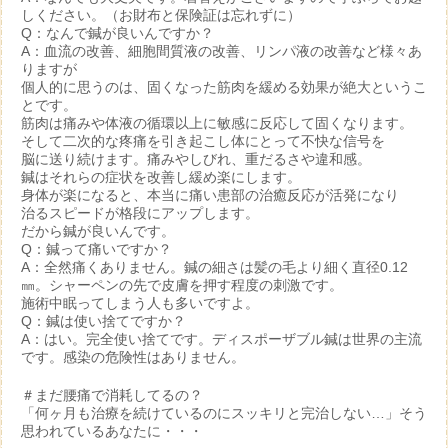
しください。（お財布と保険証は忘れずに）
Q：なんで鍼が良いんですか？
A：血流の改善、細胞間質液の改善、リンパ液の改善など様々あ
りますが
個人的に思うのは、固くなった筋肉を緩める効果が絶大というこ
とです。
筋肉は痛みや体液の循環以上に敏感に反応して固くなります。
そして二次的な疼痛を引き起こし体にとって不快な信号を
脳に送り続けます。痛みやしびれ、重だるさや違和感。
鍼はそれらの症状を改善し緩め楽にします。
身体が楽になると、本当に痛い患部の治癒反応が活発になり
治るスピードが格段にアップします。
だから鍼が良いんです。
Q：鍼って痛いですか？
A：全然痛くありません。鍼の細さは髪の毛より細く直径0.12
㎜。シャーペンの先で皮膚を押す程度の刺激です。
施術中眠ってしまう人も多いですよ。
Q：鍼は使い捨てですか？
A：はい。完全使い捨てです。ディスポーザブル鍼は世界の主流
です。感染の危険性はありません。
＃まだ腰痛で消耗してるの？
「何ヶ月も治療を続けているのにスッキリと完治しない…」そう
思われているあなたに・・・