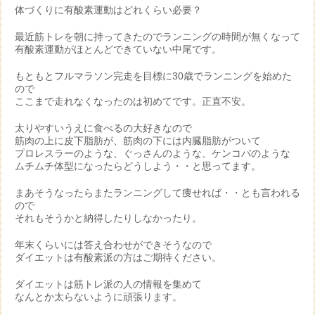
体づくりに有酸素運動はどれくらい必要？
最近筋トレを朝に持ってきたのでランニングの時間が無くなって
有酸素運動がほとんどできていない中尾です。
もともとフルマラソン完走を目標に30歳でランニングを始めた
ので
ここまで走れなくなったのは初めてです。正直不安。
太りやすいうえに食べるの大好きなので
筋肉の上に皮下脂肪が、筋肉の下には内臓脂肪がついて
プロレスラーのような、ぐっさんのような、ケンコバのような
ムチムチ体型になったらどうしよう・・と思ってます。
まあそうなったらまたランニングして痩せれば・・とも言われる
ので
それもそうかと納得したりしなかったり。
年末くらいには答え合わせができそうなので
ダイエットは有酸素派の方はご期待ください。
ダイエットは筋トレ派の人の情報を集めて
なんとか太らないように頑張ります。