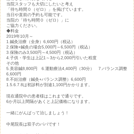
当院スタッフも大切にしたいと考え
「待ち時間０（ゼロ）」を掲げています。
当日や直前の予約も可能です。
当院の「待ち時間０（ゼロ）」に
ご協力ください。
◆料金
2019年10月～
1.鍼灸治療（全身）6,600円（税込）
2.保険+鍼灸の場合5,000円～6,500円（税込）
3.保険のみ3,500円～4,500円（税込）
4.子供・学生は上記1～3から2,000円引いた程度
その他
5.美容鍼8,800円 6.運動療法4,400円（30分） 7.バランス調整
6,600円
8.不妊治療（鍼灸+バランス調整）6,600円
1.5.6.7.8は初診料が別途1,100円かかります。
現在通院中の患者様はこれまで通りです。
6か月以上間隔があくと上記価格になります。
一緒にがんばって治しましょう！
中尾院長は双子のパパです！