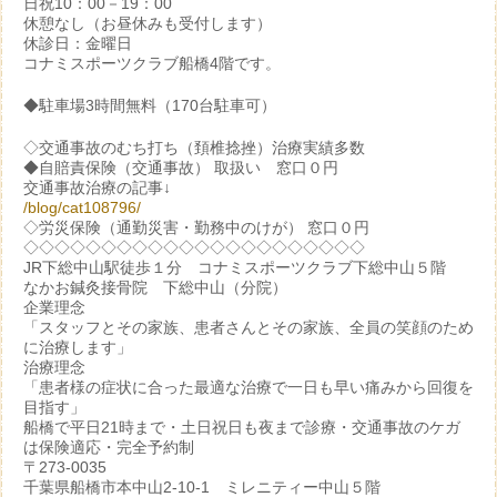
日祝10：00－19：00
休憩なし（お昼休みも受付します）
休診日：金曜日
コナミスポーツクラブ船橋4階です。
◆駐車場3時間無料（170台駐車可）
◇交通事故のむち打ち（頚椎捻挫）治療実績多数
◆自賠責保険（交通事故） 取扱い 窓口０円
交通事故治療の記事↓
/blog/cat108796/
◇労災保険（通勤災害・勤務中のけが） 窓口０円
◇◇◇◇◇◇◇◇◇◇◇◇◇◇◇◇◇◇◇◇◇◇
JR下総中山駅徒歩１分 コナミスポーツクラブ下総中山５階
なかお鍼灸接骨院 下総中山（分院）
企業理念
「スタッフとその家族、患者さんとその家族、全員の笑顔のため
に治療します」
治療理念
「患者様の症状に合った最適な治療で一日も早い痛みから回復を
目指す」
船橋で平日21時まで・土日祝日も夜まで診療・交通事故のケガ
は保険適応・完全予約制
〒273-0035
千葉県船橋市本中山2-10-1 ミレニティー中山５階