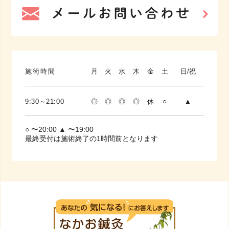
施術時間
月
火
水
木
金
土
日/祝
9:30～21:00
◎
◎
◎
◎
休
○
▲
○ 〜20:00 ▲ 〜19:00
最終受付は施術終了の1時間前となります