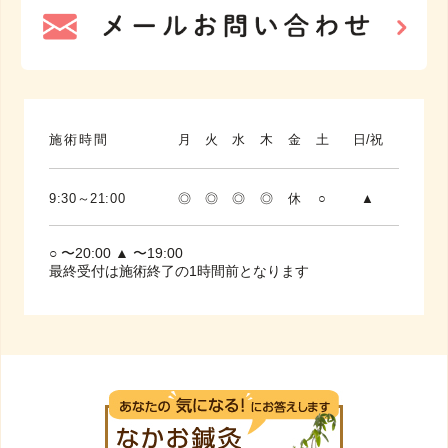
施術時間
月
火
水
木
金
土
日/祝
9:30～21:00
◎
◎
◎
◎
休
○
▲
○ 〜20:00 ▲ 〜19:00
最終受付は施術終了の1時間前となります