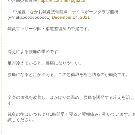
かお鍼灸接骨院
https://t.co/NmeYpgp2Le
— 中尾豊 なかお鍼灸接骨院＠コナミスポーツクラブ船橋
(@nakaoooooooooo1)
December 14, 2021
鍼灸マッサージ師・柔道整復師の中尾です。
冷えによる腰痛の季節です。
足が冷えていると、腰痛になりやすい。
腰痛になると足が冷える。この悪循環を断ち切るのが鍼灸です。
全身の血流を改善し、ぽかぽかに温め、腰痛を誘発する冷えを治し
す。
鍼灸の後はいつもより1時間早く寝ると翌朝痛みが引いています。
試しください。