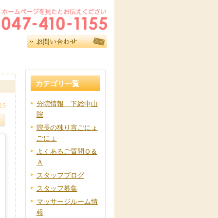
カテゴリ一覧
分院情報 下総中山
15
院
院長の独り言ごにょ
ごにょ
よくあるご質問Ｑ＆
Ａ
スタッフブログ
スタッフ募集
マッサージルーム情
報