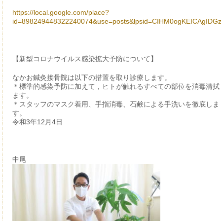
https://local.google.com/place?
id=898249448322240074&use=posts&lpsid=CIHM0ogKEICAgIDG
【新型コロナウイルス感染拡大予防について】
なかお鍼灸接骨院は以下の措置を取り診療します。
＊標準的感染予防に加えて，ヒトが触れるすべての部位を消毒清拭
ます。
＊スタッフのマスク着用、手指消毒、石鹸による手洗いを徹底しま
す。
令和3年12月4日
中尾