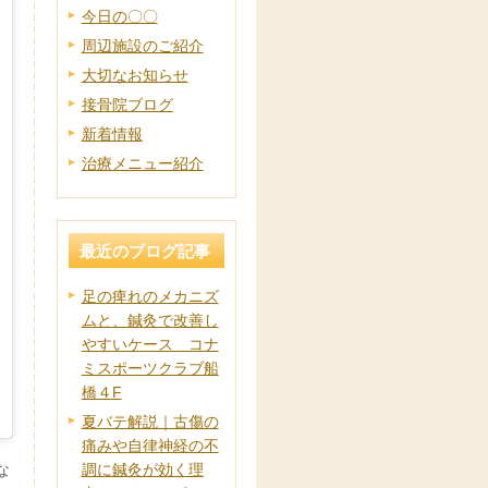
今日の〇〇
周辺施設のご紹介
大切なお知らせ
接骨院ブログ
新着情報
治療メニュー紹介
最近のブログ記事
足の痺れのメカニズ
ムと、鍼灸で改善し
やすいケース コナ
ミスポーツクラブ船
橋４F
夏バテ解説｜古傷の
痛みや自律神経の不
調に鍼灸が効く理
な