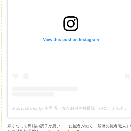
View this post on Instagram
A post shared by 中尾 豊（なかお鍼灸接骨院）@コナミスポーツクラブ船橋 (@nakao_yutaka_)
寒くなって胃腸の調子が悪い・・に鍼灸が効く 船橋の鍼灸職人 | 