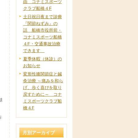
由 コナミスポーツ
クラブ船橋４F
土日祝日夜まで診療
『関節ねずみ』の
話 船橋市役所前・
コナミスポーツ船橋
４F・交通事故治療
できます
夏季休暇（休診）の
お知らせ
変形性膝関節症と鍼
灸治療 ～痛みを和ら
げ、歩く喜びを取り
戻すために～ コナ
ま
ミスポーツクラブ船
橋４F
お
月別アーカイブ