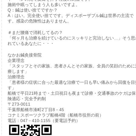
施術中眠ってしまう人も多いですよ。
Q：鍼は使い捨てですか？
A：はい。完全使い捨てです。ディスポーザブル鍼は世界の主流で
す。感染の危険性はありません。
＃まだ腰痛で消耗してるの？
「何ヶ月も治療を続けているのにスッキリと完治しない…」そう思
れているあなたに・・・
なかお鍼灸接骨院
企業理念
「スタッフとその家族、患者さんとその家族、全員の笑顔のために
療します」
治療理念
「患者様の症状に合った最適な治療で一日も早い痛みから回復を目
す」
船橋で平日21時まで・土日祝日も夜まで診療・交通事故のケガは保
険適応・完全予約制
〒273-0011
千葉県船橋市湊町2丁目8－45
コナミスポーツクラブ船橋4階（船橋市役所の前）
電話：047－410-1155（要電話予約）