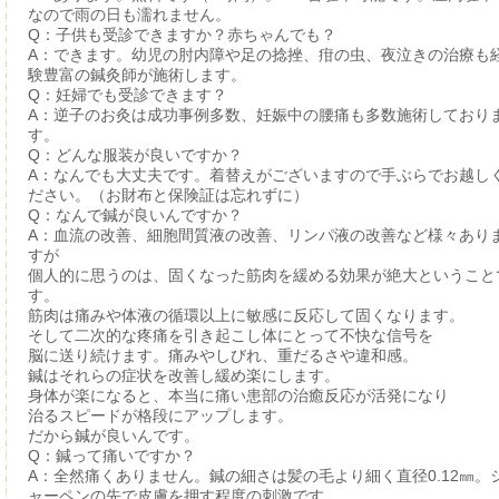
なので雨の日も濡れません。
Q：子供も受診できますか？赤ちゃんでも？
A：できます。幼児の肘内障や足の捻挫、疳の虫、夜泣きの治療も
験豊富の鍼灸師が施術します。
Q：妊婦でも受診できます？
A：逆子のお灸は成功事例多数、妊娠中の腰痛も多数施術しており
す。
Q：どんな服装が良いですか？
A：なんでも大丈夫です。着替えがございますので手ぶらでお越し
ださい。（お財布と保険証は忘れずに）
Q：なんで鍼が良いんですか？
A：血流の改善、細胞間質液の改善、リンパ液の改善など様々あり
すが
個人的に思うのは、固くなった筋肉を緩める効果が絶大ということ
す。
筋肉は痛みや体液の循環以上に敏感に反応して固くなります。
そして二次的な疼痛を引き起こし体にとって不快な信号を
脳に送り続けます。痛みやしびれ、重だるさや違和感。
鍼はそれらの症状を改善し緩め楽にします。
身体が楽になると、本当に痛い患部の治癒反応が活発になり
治るスピードが格段にアップします。
だから鍼が良いんです。
Q：鍼って痛いですか？
A：全然痛くありません。鍼の細さは髪の毛より細く直径0.12㎜。
ャーペンの先で皮膚を押す程度の刺激です。