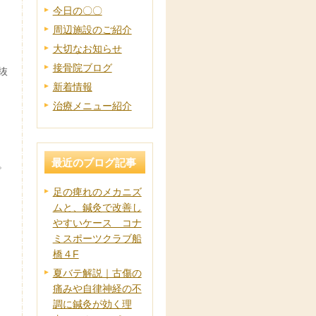
今日の〇〇
周辺施設のご紹介
大切なお知らせ
接骨院ブログ
抜
新着情報
治療メニュー紹介
最近のブログ記事
。
足の痺れのメカニズ
ムと、鍼灸で改善し
やすいケース コナ
ミスポーツクラブ船
橋４F
夏バテ解説｜古傷の
痛みや自律神経の不
調に鍼灸が効く理