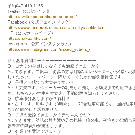
予約047-410-1155
Twitter（公式ツイッター）
https://twitter.com/nakaoooooooooo1
Facebook（公式フェイスブック）
https://www.facebook.com/nakao.harikyu.sekkotuin
HP（公式ホームページ）
https://nakao-hks.com/
Instagram（公式インスタグラム）
https://www.instagram.com/nakao_yutaka_/
良くある質問コーナーーーーーーーーーーーー。
Q：コナミの会員じゃなくても治療できますか？
A：できます。自転車、徒歩の方は1階のエレベーターから4階へお
しください。エレベーター降りてすぐなかお鍼灸接骨院です。
Q：子供と一緒でも大丈夫ですか？
A：大丈夫です。ベビーカーの乳児から走り回る幼児まで対応でき
す。もちろん小学生も大丈夫。予約の際お知らせください。
Q：駐車場はありますか？有料？
A：あります。無料です（3時間）。170台駐車可能です。屋内駐車
なので雨の日も濡れません。
Q：子供も受診できますか？赤ちゃんでも？
A：できます。幼児の肘内障や足の捻挫、疳の虫、夜泣きの治療も
験豊富の鍼灸師が施術します。
Q：妊婦でも受診できます？