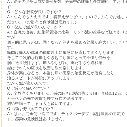
A：逆子のお灸は成功事例多数、妊娠中の腰痛も多数施術しており
す。
Q：どんな服装が良いですか？
A：なんでも大丈夫です。着替えがございますので手ぶらでお越し
ださい。（お財布と保険証は忘れずに）
Q：なんで鍼が良いんですか？
A：血流の改善、細胞間質液の改善、リンパ液の改善など様々あり
すが
個人的に思うのは、固くなった筋肉を緩める効果が絶大ということ
す。
筋肉は痛みや体液の循環以上に敏感に反応して固くなります。
そして二次的な疼痛を引き起こし体にとって不快な信号を
脳に送り続けます。痛みやしびれ、重だるさや違和感。
鍼はそれらの症状を改善し緩め楽にします。
身体が楽になると、本当に痛い患部の治癒反応が活発になり
治るスピードが格段にアップします。
だから鍼が良いんです。
Q：鍼って痛いですか？
A：全然痛くありません。鍼の細さは髪の毛より細く直径0.12㎜。
ャーペンの先で皮膚を押す程度の刺激です。
施術中眠ってしまう人も多いですよ。
Q：鍼は使い捨てですか？
A：はい。完全使い捨てです。ディスポーザブル鍼は世界の主流で
す。感染の危険性はありません。