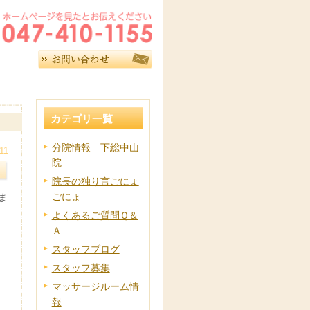
カテゴリ一覧
分院情報 下総中山
11
院
院長の独り言ごにょ
ごにょ
ま
よくあるご質問Ｑ＆
Ａ
スタッフブログ
スタッフ募集
マッサージルーム情
報