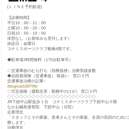
(ＬＩＮＥ予約歓迎)
【診療時間】
平日10：00－21：00
土曜10：00－20：00
日祝10：00－19：00
休憩なし（お昼休みも受付します）
休診日：金曜日
コナミスポーツクラブ船橋4階です。
◆駐車場3時間無料（170台駐車可）
◇交通事故のむち打ち（頚椎捻挫）治療実績多数
◆自賠責保険（交通事故） 取扱い 窓口０円
交通事故治療の記事↓
/blog/cat108796/
◇労災保険（通勤災害・勤務中のけが） 窓口０円
◇◇◇◇◇◇◇◇◇◇◇◇◇◇◇◇◇◇◇◇◇◇
JR下総中山駅徒歩１分 コナミスポーツクラブ下総中山５階
なかお鍼灸接骨院 下総中山（分院）
企業理念
「スタッフとその家族、患者さんとその家族、全員の笑顔のために
療します」
治療理念