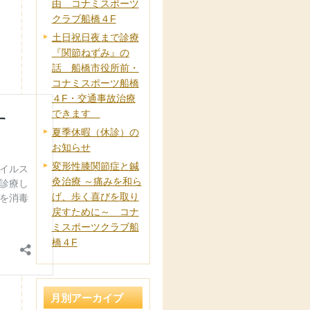
由 コナミスポーツ
クラブ船橋４F
土日祝日夜まで診療
『関節ねずみ』の
話 船橋市役所前・
コナミスポーツ船橋
４F・交通事故治療
できます
夏季休暇（休診）の
お知らせ
変形性膝関節症と鍼
灸治療 ～痛みを和ら
げ、歩く喜びを取り
戻すために～ コナ
ミスポーツクラブ船
橋４F
月別アーカイブ