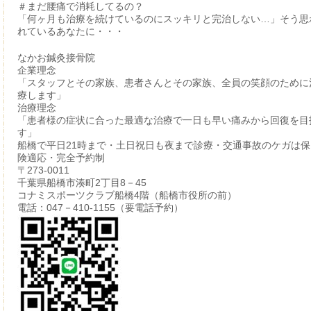
＃まだ腰痛で消耗してるの？
「何ヶ月も治療を続けているのにスッキリと完治しない…」そう思
れているあなたに・・・
なかお鍼灸接骨院
企業理念
「スタッフとその家族、患者さんとその家族、全員の笑顔のために
療します」
治療理念
「患者様の症状に合った最適な治療で一日も早い痛みから回復を目
す」
船橋で平日21時まで・土日祝日も夜まで診療・交通事故のケガは保
険適応・完全予約制
〒273-0011
千葉県船橋市湊町2丁目8－45
コナミスポーツクラブ船橋4階（船橋市役所の前）
電話：047－410-1155（要電話予約）