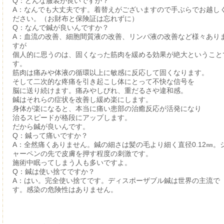
Q：どんな服装が良いですか？
A：なんでも大丈夫です。着替えがございますので手ぶらでお越し
ださい。（お財布と保険証は忘れずに）
Q：なんで鍼が良いんですか？
A：血流の改善、細胞間質液の改善、リンパ液の改善など様々あり
すが
個人的に思うのは、固くなった筋肉を緩める効果が絶大ということ
す。
筋肉は痛みや体液の循環以上に敏感に反応して固くなります。
そして二次的な疼痛を引き起こし体にとって不快な信号を
脳に送り続けます。痛みやしびれ、重だるさや違和感。
鍼はそれらの症状を改善し緩め楽にします。
身体が楽になると、本当に痛い患部の治癒反応が活発になり
治るスピードが格段にアップします。
だから鍼が良いんです。
Q：鍼って痛いですか？
A：全然痛くありません。鍼の細さは髪の毛より細く直径0.12㎜。
ャーペンの先で皮膚を押す程度の刺激です。
施術中眠ってしまう人も多いですよ。
Q：鍼は使い捨てですか？
A：はい。完全使い捨てです。ディスポーザブル鍼は世界の主流で
す。感染の危険性はありません。