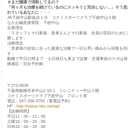
＃まだ腰痛で消耗してるの？
「何ヶ月も治療を続けているのにスッキリと完治しない…」そう思
れているあなたに・・・
JR下総中山駅徒歩１分 コナミスポーツクラブ下総中山５階
なかお鍼灸接骨院 下総中山
企業理念
「スタッフとその家族、患者さんとその家族、全員の笑顔のために
療します」
治療理念
「患者様の症状に合った最適な治療で一日も早い痛みから回復を目
す」
船橋で平日21時まで・土日祝日も夜まで診療・交通事故のケガは保
険適応・完全予約制
〒273-0035
千葉県船橋市本中山2-10-1 ミレニティー中山５階
コナミスポーツクラブ下総中山 フロント前
電話：047-336-3755（要電話予約）
HP：
http://nakao-hks.net/wp/
【診療時間】
平日11：00－21：00
土曜10：00－20：00
日祝10：00－18：00