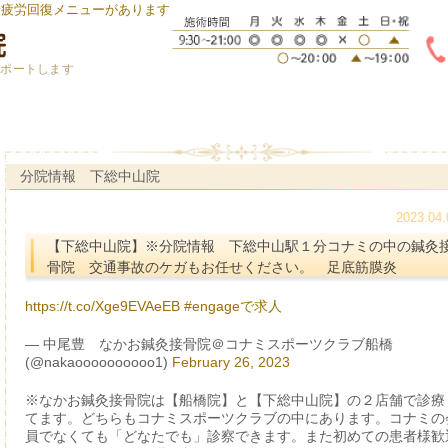
身疲労回復メニューがあります
サポートします
分院情報 下総中山院
2023.04.
【下総中山院】※分院情報 下総中山駅１分コナミの中の鍼灸
骨院 交通事故のケガもお任せください。 足底筋膜炎
https://t.co/Xge9EVAeEB
#engageで求人
— 中尾豊 なかお鍼灸接骨院＠コナミスポーツクラブ船橋
(@nakaoooooooooo1)
February 26, 2023
※なかお鍼灸接骨院は【船橋院】と【下総中山院】の２店舗で診療
てます。どちらもコナミスポーツクラブの中にあります。コナミの
員でなくても「どなたでも」診察できます。また初めての患者様歓