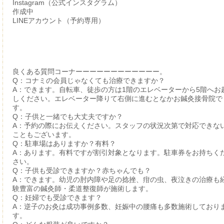
Instagram（公式インスタグラム）
作成中
LINEアカウント（予約専用）
良くある質問コーナーーーーーーーーーーーー。
Q：コナミの会員じゃなくても治療できますか？
A：できます。自転車、徒歩の方は1階のエレベーターから5階へお
しください。エレベーター降りて右側に進むとなかお鍼灸接骨院で
す。
Q：子供と一緒でも大丈夫ですか？
A：予約の際にお伝えください。スタッフの状況次第で対応できな
こともございます。
Q：駐車場はありますか？有料？
A：あります。有料ですが割引対象となります。駐車券をお持ちく
さい。
Q：子供も受診できますか？赤ちゃんでも？
A：できます。幼児の肘内障や足の捻挫、疳の虫、夜泣きの治療も
験豊富の鍼灸師・柔道整復師が施術します。
Q：妊婦でも受診できます？
A：逆子のお灸は成功事例多数、妊娠中の腰痛も多数施術しており
す。