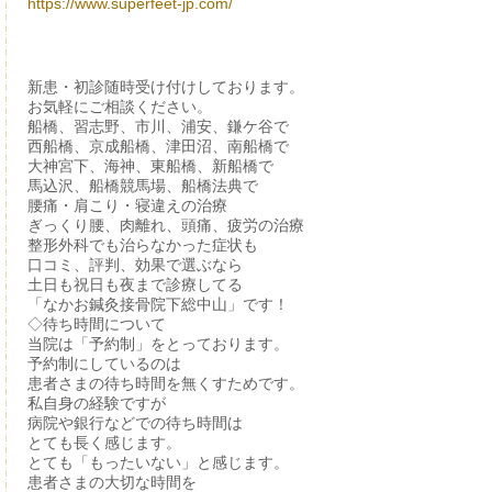
https://www.superfeet-jp.com/
新患・初診随時受け付けしております。
お気軽にご相談ください。
船橋、習志野、市川、浦安、鎌ケ谷で
西船橋、京成船橋、津田沼、南船橋で
大神宮下、海神、東船橋、新船橋で
馬込沢、船橋競馬場、船橋法典で
腰痛・肩こり・寝違えの治療
ぎっくり腰、肉離れ、頭痛、疲労の治療
整形外科でも治らなかった症状も
口コミ、評判、効果で選ぶなら
土日も祝日も夜まで診療してる
「なかお鍼灸接骨院下総中山」です！
◇待ち時間について
当院は「予約制」をとっております。
予約制にしているのは
患者さまの待ち時間を無くすためです。
私自身の経験ですが
病院や銀行などでの待ち時間は
とても長く感じます。
とても「もったいない」と感じます。
患者さまの大切な時間を