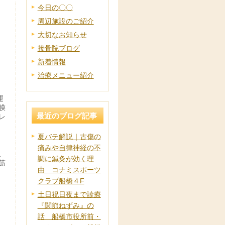
今日の〇〇
周辺施設のご紹介
大切なお知らせ
接骨院ブログ
新着情報
治療メニュー紹介
運
膜
最近のブログ記事
レ
夏バテ解説｜古傷の
痛みや自律神経の不
、
調に鍼灸が効く理
筋
由 コナミスポーツ
クラブ船橋４F
土日祝日夜まで診療
『関節ねずみ』の
話 船橋市役所前・