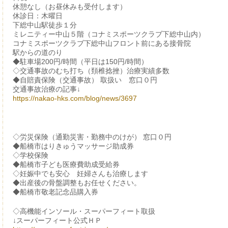
休憩なし（お昼休みも受付します）
休診日：木曜日
下総中山駅徒歩１分
ミレニティー中山５階（コナミスポーツクラブ下総中山内）
コナミスポーツクラブ下総中山フロント前にある接骨院
駅からの道のり
◆駐車場200円/時間（平日は150円/時間）
◇交通事故のむち打ち（頚椎捻挫）治療実績多数
◆自賠責保険（交通事故） 取扱い 窓口０円
交通事故治療の記事↓
https://nakao-hks.com/blog/news/3697
◇労災保険（通勤災害・勤務中のけが） 窓口０円
◆船橋市はりきゅうマッサージ助成券
◇学校保険
◆船橋市子ども医療費助成受給券
◇妊娠中でも安心 妊婦さんも治療します
◆出産後の骨盤調整もお任せください。
◆船橋市敬老記念品購入券
◇高機能インソール・スーパーフィート取扱
↓スーパーフィート公式ＨＰ