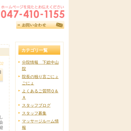
カテゴリ一覧
分院情報 下総中山
02
院
接
院長の独り言ごにょ
ごにょ
よくあるご質問Ｑ＆
Ａ
スタッフブログ
スタッフ募集
し
マッサージルーム情
会
迎
報