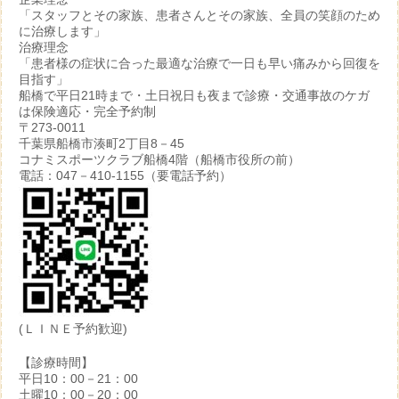
「スタッフとその家族、患者さんとその家族、全員の笑顔のため
に治療します」
治療理念
「患者様の症状に合った最適な治療で一日も早い痛みから回復を
目指す」
船橋で平日21時まで・土日祝日も夜まで診療・交通事故のケガ
は保険適応・完全予約制
〒273-0011
千葉県船橋市湊町2丁目8－45
コナミスポーツクラブ船橋4階（船橋市役所の前）
電話：047－410-1155（要電話予約）
(ＬＩＮＥ予約歓迎)
【診療時間】
平日10：00－21：00
土曜10：00－20：00