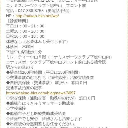
千葉県船橋市本中山2-10-1 ミレニティー中山５階
コナミスポーツクラブ下総中山 フロント前
電話：047-336-3755（要電話予約）
HP：
http://nakao-hks.net/wp/
【診療時間】
平日11：00－21：00
土曜10：00－20：00
日祝10：00－18：00
休憩なし（お昼休みも受付します）
休診日：木曜日
下総中山駅徒歩１分
ミレニティー中山５階（コナミスポーツクラブ下総中山内）
コナミスポーツクラブ下総中山フロント前にある接骨院
駅からの道のり
◆駐車場200円/時間（平日は150円/時間）
◇交通事故のむち打ち（頚椎捻挫）治療実績多数
◆自賠責保険（交通事故） 取扱い 窓口０円
交通事故治療の記事↓
https://nakao-hks.com/blog/news/3697
◇労災保険（通勤災害・勤務中のけが） 窓口０円
◆船橋市はりきゅうマッサージ助成券
◇学校保険
◆船橋市子ども医療費助成受給券
◇妊娠中でも安心 妊婦さんも治療します
◆出産後の骨盤調整もお任せください。