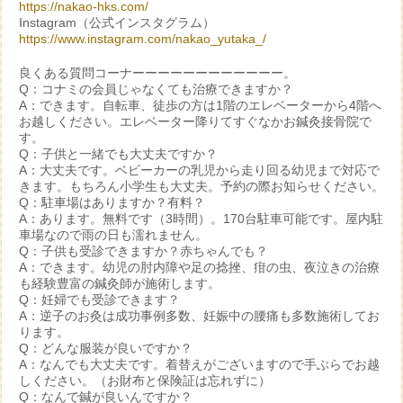
https://nakao-hks.com/
Instagram（公式インスタグラム）
https://www.instagram.com/nakao_yutaka_/
良くある質問コーナーーーーーーーーーーーー。
Q：コナミの会員じゃなくても治療できますか？
A：できます。自転車、徒歩の方は1階のエレベーターから4階へ
お越しください。エレベーター降りてすぐなかお鍼灸接骨院で
す。
Q：子供と一緒でも大丈夫ですか？
A：大丈夫です。ベビーカーの乳児から走り回る幼児まで対応で
きます。もちろん小学生も大丈夫。予約の際お知らせください。
Q：駐車場はありますか？有料？
A：あります。無料です（3時間）。170台駐車可能です。屋内駐
車場なので雨の日も濡れません。
Q：子供も受診できますか？赤ちゃんでも？
A：できます。幼児の肘内障や足の捻挫、疳の虫、夜泣きの治療
も経験豊富の鍼灸師が施術します。
Q：妊婦でも受診できます？
A：逆子のお灸は成功事例多数、妊娠中の腰痛も多数施術してお
ります。
Q：どんな服装が良いですか？
A：なんでも大丈夫です。着替えがございますので手ぶらでお越
しください。（お財布と保険証は忘れずに）
Q：なんで鍼が良いんですか？