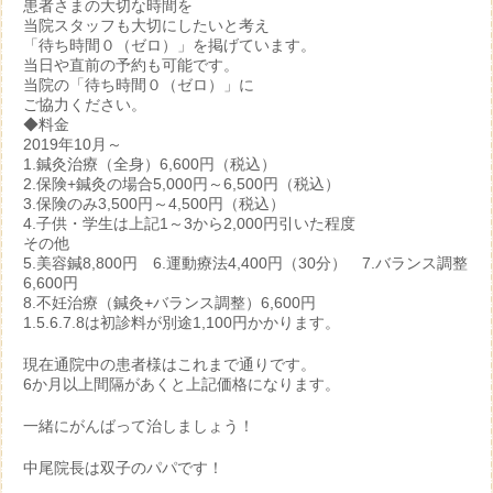
患者さまの大切な時間を
当院スタッフも大切にしたいと考え
「待ち時間０（ゼロ）」を掲げています。
当日や直前の予約も可能です。
当院の「待ち時間０（ゼロ）」に
ご協力ください。
◆料金
2019年10月～
1.鍼灸治療（全身）6,600円（税込）
2.保険+鍼灸の場合5,000円～6,500円（税込）
3.保険のみ3,500円～4,500円（税込）
4.子供・学生は上記1～3から2,000円引いた程度
その他
5.美容鍼8,800円 6.運動療法4,400円（30分） 7.バランス調整
6,600円
8.不妊治療（鍼灸+バランス調整）6,600円
1.5.6.7.8は初診料が別途1,100円かかります。
現在通院中の患者様はこれまで通りです。
6か月以上間隔があくと上記価格になります。
一緒にがんばって治しましょう！
中尾院長は双子のパパです！