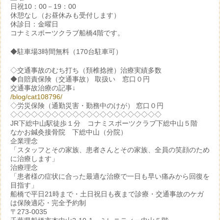
日祝10：00－19：00
休憩なし（お昼休みも受付します）
休診日：金曜日
コナミスポーツクラブ船橋4階です。
◆駐車場3時間無料（170台駐車可）
◇交通事故のむち打ち（頚椎捻挫）治療実績多数
◆自賠責保険（交通事故） 取扱い 窓口０円
交通事故治療の記事↓
/blog/cat108796/
◇労災保険（通勤災害・勤務中のけが） 窓口０円
◇◇◇◇◇◇◇◇◇◇◇◇◇◇◇◇◇◇◇◇◇◇
JR下総中山駅徒歩１分 コナミスポーツクラブ下総中山５階
なかお鍼灸接骨院 下総中山（分院）
企業理念
「スタッフとその家族、患者さんとその家族、全員の笑顔のため
に治療します」
治療理念
「患者様の症状に合った最適な治療で一日も早い痛みから回復を
目指す」
船橋で平日21時まで・土日祝日も夜まで診療・交通事故のケガ
は保険適応・完全予約制
〒273-0035