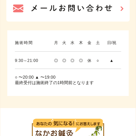
施術時間
月
火
水
木
金
土
日/祝
9:30～21:00
◎
◎
◎
◎
休
○
▲
○ 〜20:00 ▲ 〜19:00
最終受付は施術終了の1時間前となります