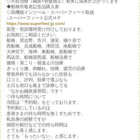
◇不妊治療（鍼灸+骨盤矯正）着実に成果が上がってます
◆船橋市敬老記念品購入券
◇高機能インソール・スーパーフィート取扱
↓スーパーフィート公式ＨＰ
https://www.superfeet-jp.com/
新患・初診随時受け付けしております。
お気軽にご相談ください。
船橋、習志野、市川、浦安、鎌ケ谷で
西船橋、京成船橋、津田沼、南船橋で
大神宮下、海神、東船橋、新船橋で
馬込沢、船橋競馬場、船橋法典で
腰痛・肩こり・寝違えの治療
ぎっくり腰、肉離れ、頭痛、疲労の治療
整形外科でも治らなかった症状も
口コミ、評判、効果で選ぶなら
土日も祝日も夜まで診療してる
「なかお鍼灸接骨院」です！
◇待ち時間について
当院は「予約制」をとっております。
予約制にしているのは
患者さまの待ち時間を無くすためです。
私自身の経験ですが
病院や銀行などでの待ち時間は
とても長く感じます。
とても「もったいない」と感じます。