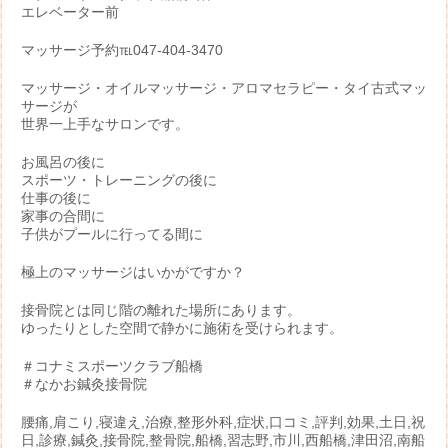
エレベーター前
マッサージ予約℡047-404-3470
マッサージ・オイルマッサージ・アロマセラピー・タイ古式マッ
サージが
世界一上手なサロンです。
お風呂の後に
スポーツ・トレーニングの後に
仕事の後に
家事の合間に
子供がプールに行ってる間に
極上のマッサージはいかがですか？
接骨院とは同じ階の離れた場所にあります。
ゆったりとした空間で静かに施術を受けられます。
＃コナミスポーツクラブ船橋
＃なかお鍼灸接骨院
腰痛,肩こり,寝違え,治療,整形外科,症状,口コミ,評判,効果,土日,祝
日,診療,鍼灸,接骨院,整骨院,船橋,習志野,市川,西船橋,津田沼,南船