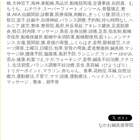
橋,大神宮下,海神,東船橋,馬込沢,船橋競馬場,交通事故,自賠責、む
ちうち、ムチウチ,スーパーフィート,インソール,骨盤矯正,整
体,AKA,仙腸関節,診断書,医療保険,肉離れ,ぎっくり腰,部活,けが,
祭日,逆子,妊娠中,自律神経,バランス調整,予約制,待ち時間なし,ヘ
ルニア,疲労,整体,整骨院,風邪,外反母趾,アキレス腱炎,足底筋膜
炎,祭日,肘内障,マッサージ,美容,全身治療,頭痛,足首,指名制,船橋
市役所,船橋保健所,船橋中央消防署,船橋郵便局,筋トレ,メンテナ
ンス,古傷,股関節,膝,産後の骨盤,ふくらはぎ,姿勢,眼精疲労,スポ
ーツ障害,土曜日,日曜日,包帯,背骨の弯曲,柔道整復師,鍼灸師,マッ
サージ師,腰痛予防,脇腹痛,風邪予防,ランニング,ランナー,ゆがみ,
歪み,健康,松葉づえ,ケガ,ウォーキング,姿勢,鍼灸不妊治療,クチコ
ミ,生活習慣,バランス調整不妊治療,安全,美容鍼（びようばり）,
トリガーポイント,マラソン,赤ちゃん、食事,花粉症,耳鍼,自然治
癒力,運動療法,子育て,ママ,頭痛,運動療法，ヘッドスパ，リンパ
マッサージ，整体，肩甲骨
なかお鍼灸接骨院