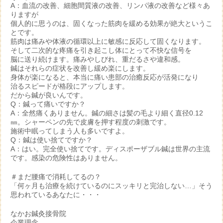
A：血流の改善、細胞間質液の改善、リンパ液の改善など様々あ
りますが
個人的に思うのは、固くなった筋肉を緩める効果が絶大というこ
とです。
筋肉は痛みや体液の循環以上に敏感に反応して固くなります。
そして二次的な疼痛を引き起こし体にとって不快な信号を
脳に送り続けます。痛みやしびれ、重だるさや違和感。
鍼はそれらの症状を改善し緩め楽にします。
身体が楽になると、本当に痛い患部の治癒反応が活発になり
治るスピードが格段にアップします。
だから鍼が良いんです。
Q：鍼って痛いですか？
A：全然痛くありません。鍼の細さは髪の毛より細く直径0.12
㎜。シャーペンの先で皮膚を押す程度の刺激です。
施術中眠ってしまう人も多いですよ。
Q：鍼は使い捨てですか？
A：はい。完全使い捨てです。ディスポーザブル鍼は世界の主流
です。感染の危険性はありません。
＃まだ腰痛で消耗してるの？
「何ヶ月も治療を続けているのにスッキリと完治しない…」そう
思われているあなたに・・・
なかお鍼灸接骨院
企業理念