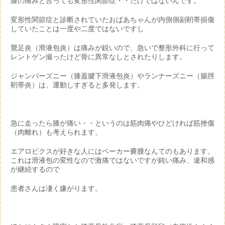
膝の痛みと言っても変形性関節症・・だけではないんです。
変形性関節症と診断されていたおばあちゃんが内側側副靭帯損傷
していたことは一度や二度ではないですし
鵞足炎（滑液包炎）は痛みが鋭いので、急いで整形外科に行って
レントゲン撮ったけど骨に異常なしとされたりします。
ジャンパーズニー（膝蓋腱下滑液包炎）やランナーズニー（腸脛
靭帯炎）は、運動しすぎると多発します。
急に走ったら膝が痛い・・というのは筋肉痛やひどければ筋挫傷
（肉離れ）も考えられます。
エアロビクスが好きな人にはベーカー嚢腫なんてのもあります。
これは滑液包の変性なので激痛ではないですが鈍い痛み、違和感
が継続するので
患者さんは凄く嫌がります。