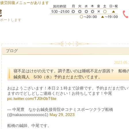
身疲労回復メニューがあります
サポートします
ブログ
2023.05.
寝不足はけがの元です。調子悪いのは睡眠不足が原因？ 船橋
鍼灸職人 5/30（水）予約まだまだ空いてます。
おはようございます！本日２１時まで診療です。予約まだまだ空い
ますのでどしどしご連絡ください！お待ちしてます！中尾
pic.twitter.com/TJ0h0bT6te
— 中尾豊 なかお鍼灸接骨院＠コナミスポーツクラブ船橋
(@nakaoooooooooo1)
May 29, 2023
船橋の鍼師、中尾です。