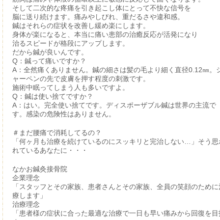
そして二次的な疼痛を引き起こし体にとって不快な信号を
脳に送り続けます。痛みやしびれ、重だるさや違和感。
鍼はそれらの症状を改善し緩め楽にします。
身体が楽になると、本当に痛い患部の治癒反応が活発になり
治るスピードが格段にアップします。
だから鍼が良いんです。
Q：鍼って痛いですか？
A：全然痛くありません。鍼の細さは髪の毛より細く直径0.12㎜。
ャーペンの先で皮膚を押す程度の刺激です。
施術中眠ってしまう人も多いですよ。
Q：鍼は使い捨てですか？
A：はい。完全使い捨てです。ディスポーザブル鍼は世界の主流で
す。感染の危険性はありません。
＃まだ腰痛で消耗してるの？
「何ヶ月も治療を続けているのにスッキリと完治しない…」そう思
れているあなたに・・・
なかお鍼灸接骨院
企業理念
「スタッフとその家族、患者さんとその家族、全員の笑顔のために
療します」
治療理念
「患者様の症状に合った最適な治療で一日も早い痛みから回復を目