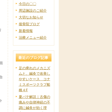
今日の〇〇
周辺施設のご紹介
大切なお知らせ
接骨院ブログ
行
新着情報
治療メニュー紹介
最近のブログ記事
因
足の痺れのメカニズ
ムと、鍼灸で改善し
合
やすいケース コナ
ミスポーツクラブ船
橋４F
夏バテ解説｜古傷の
ト
痛みや自律神経の不
調に鍼灸が効く理