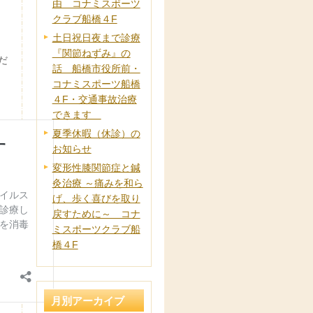
由 コナミスポーツ
クラブ船橋４F
土日祝日夜まで診療
『関節ねずみ』の
だ
話 船橋市役所前・
コナミスポーツ船橋
４F・交通事故治療
できます
夏季休暇（休診）の
お知らせ
変形性膝関節症と鍼
灸治療 ～痛みを和ら
げ、歩く喜びを取り
戻すために～ コナ
ミスポーツクラブ船
橋４F
月別アーカイブ