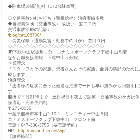
◆駐車場3時間無料（170台駐車可）
◇交通事故のむち打ち（頚椎捻挫）治療実績多数
◆自賠責保険（交通事故） 取扱い 窓口０円
交通事故治療の記事↓
/blog/cat108796/
◇労災保険（通勤災害・勤務中のけが） 窓口０円
◇◇◇◇◇◇◇◇◇◇◇◇◇◇◇◇◇◇◇◇◇◇
JR下総中山駅徒歩１分 コナミスポーツクラブ下総中山５階
なかお鍼灸接骨院 下総中山（分院）
企業理念
「スタッフとその家族、患者さんとその家族、全員の笑顔のために
療します」
治療理念
「患者様の症状に合った最適な治療で一日も早い痛みから回復を目
す」
船橋で平日21時まで・土日祝日も夜まで診療・交通事故のケガは保
険適応・完全予約制
〒273-0035
千葉県船橋市本中山2-10-1 ミレニティー中山５階
コナミスポーツクラブ下総中山 フロント前
電話：047-336-3755（要電話予約）
HP：
http://nakao-hks.net/wp/
【診療時間】