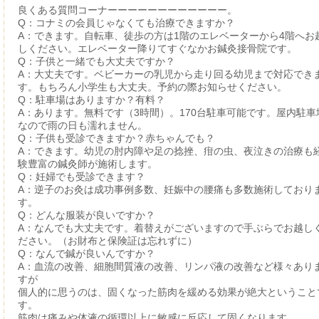
良くある質問コーナーーーーーーーーーーーー。
Q：コナミの会員じゃなくても治療できますか？
A：できます。自転車、徒歩の方は1階のエレベーターから4階へお
しください。エレベーター降りてすぐなかお鍼灸接骨院です。
Q：子供と一緒でも大丈夫ですか？
A：大丈夫です。ベビーカーの乳児から走り回る幼児まで対応でき
す。もちろん小学生も大丈夫。予約の際お知らせください。
Q：駐車場はありますか？有料？
A：あります。無料です（3時間）。170台駐車可能です。屋内駐車
なので雨の日も濡れません。
Q：子供も受診できますか？赤ちゃんでも？
A：できます。幼児の肘内障や足の捻挫、疳の虫、夜泣きの治療も
験豊富の鍼灸師が施術します。
Q：妊婦でも受診できます？
A：逆子のお灸は成功事例多数、妊娠中の腰痛も多数施術しており
す。
Q：どんな服装が良いですか？
A：なんでも大丈夫です。着替えがございますので手ぶらでお越し
ださい。（お財布と保険証は忘れずに）
Q：なんで鍼が良いんですか？
A：血流の改善、細胞間質液の改善、リンパ液の改善など様々あり
すが
個人的に思うのは、固くなった筋肉を緩める効果が絶大ということ
す。
筋肉は痛みや体液の循環以上に敏感に反応して固くなります。