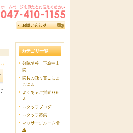
カテゴリ一覧
分院情報 下総中山
30
院
の
院長の独り言ごにょ
ごにょ
て
よくあるご質問Ｑ＆
Ａ
スタッフブログ
スタッフ募集
マッサージルーム情
報