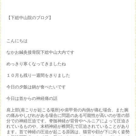
【下総中山院のブログ】
こんにちは
なかお鍼灸接骨院下総中山大内です
めっきり寒くなってきましたね
１０月も残り一週間をきりました
今日の夕飯は鍋が食べたいです
今日は首からの神経痛の話
肩上部(肩こりが起こる場所)や肩甲骨の内側が痛む場合、また腕
の痛みやしびれがある場合に問題のある可能性が高いのが首の部
分での神経圧迫です。脊髄神経が背骨やヘルニアによって圧迫さ
れているものや、末梢神経が椎間孔で圧迫されていることがあり
ます。首で神経の圧迫が起こる原因は、猫背や顔が下に向く姿勢