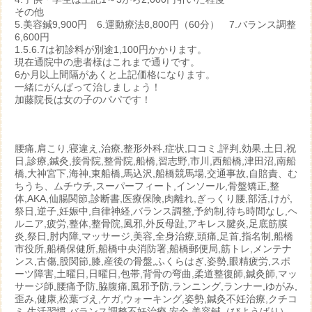
その他
5.美容鍼9,900円 6.運動療法8,800円（60分） 7.バランス調整
6,600円
1.5.6.7は初診料が別途1,100円かかります。
現在通院中の患者様はこれまで通りです。
6か月以上間隔があくと上記価格になります。
一緒にがんばって治しましょう！
加藤院長は女の子のパパです！
腰痛,肩こり,寝違え,治療,整形外科,症状,口コミ,評判,効果,土日,祝
日,診療,鍼灸,接骨院,整骨院,船橋,習志野,市川,西船橋,津田沼,南船
橋,大神宮下,海神,東船橋,馬込沢,船橋競馬場,交通事故,自賠責、む
ちうち、ムチウチ,スーパーフィート,インソール,骨盤矯正,整
体,AKA,仙腸関節,診断書,医療保険,肉離れ,ぎっくり腰,部活,けが,
祭日,逆子,妊娠中,自律神経,バランス調整,予約制,待ち時間なし,ヘ
ルニア,疲労,整体,整骨院,風邪,外反母趾,アキレス腱炎,足底筋膜
炎,祭日,肘内障,マッサージ,美容,全身治療,頭痛,足首,指名制,船橋
市役所,船橋保健所,船橋中央消防署,船橋郵便局,筋トレ,メンテナ
ンス,古傷,股関節,膝,産後の骨盤,ふくらはぎ,姿勢,眼精疲労,スポ
ーツ障害,土曜日,日曜日,包帯,背骨の弯曲,柔道整復師,鍼灸師,マッ
サージ師,腰痛予防,脇腹痛,風邪予防,ランニング,ランナー,ゆがみ,
歪み,健康,松葉づえ,ケガ,ウォーキング,姿勢,鍼灸不妊治療,クチコ
ミ,生活習慣,バランス調整不妊治療,安全,美容鍼（びようばり）,