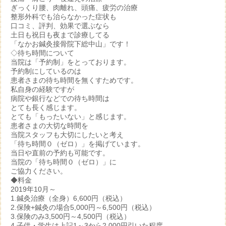
ぎっくり腰、肉離れ、頭痛、疲労の治療
整形外科でも治らなかった症状も
口コミ、評判、効果で選ぶなら
土日も祝日も夜まで診療してる
「なかお鍼灸接骨院下総中山」です！
◇待ち時間について
当院は「予約制」をとっております。
予約制にしているのは
患者さまの待ち時間を無くすためです。
私自身の経験ですが
病院や銀行などでの待ち時間は
とても長く感じます。
とても「もったいない」と感じます。
患者さまの大切な時間を
当院スタッフも大切にしたいと考え
「待ち時間０（ゼロ）」を掲げています。
当日や直前の予約も可能です。
当院の「待ち時間０（ゼロ）」に
ご協力ください。
◆料金
2019年10月～
1.鍼灸治療（全身）6,600円（税込）
2.保険+鍼灸の場合5,000円～6,500円（税込）
3.保険のみ3,500円～4,500円（税込）
4.子供・学生は上記1～3から2,000円引いた程度