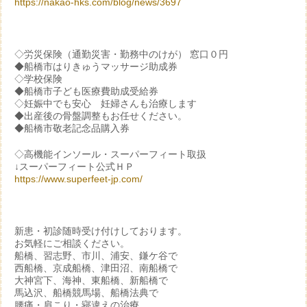
https://nakao-hks.com/blog/news/3697
◇労災保険（通勤災害・勤務中のけが） 窓口０円
◆船橋市はりきゅうマッサージ助成券
◇学校保険
◆船橋市子ども医療費助成受給券
◇妊娠中でも安心 妊婦さんも治療します
◆出産後の骨盤調整もお任せください。
◆船橋市敬老記念品購入券
◇高機能インソール・スーパーフィート取扱
↓スーパーフィート公式ＨＰ
https://www.superfeet-jp.com/
新患・初診随時受け付けしております。
お気軽にご相談ください。
船橋、習志野、市川、浦安、鎌ケ谷で
西船橋、京成船橋、津田沼、南船橋で
大神宮下、海神、東船橋、新船橋で
馬込沢、船橋競馬場、船橋法典で
腰痛・肩こり・寝違えの治療