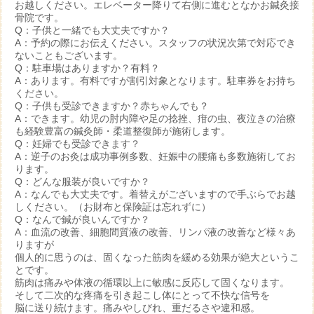
お越しください。エレベーター降りて右側に進むとなかお鍼灸接
骨院です。
Q：子供と一緒でも大丈夫ですか？
A：予約の際にお伝えください。スタッフの状況次第で対応でき
ないこともございます。
Q：駐車場はありますか？有料？
A：あります。有料ですが割引対象となります。駐車券をお持ち
ください。
Q：子供も受診できますか？赤ちゃんでも？
A：できます。幼児の肘内障や足の捻挫、疳の虫、夜泣きの治療
も経験豊富の鍼灸師・柔道整復師が施術します。
Q：妊婦でも受診できます？
A：逆子のお灸は成功事例多数、妊娠中の腰痛も多数施術してお
ります。
Q：どんな服装が良いですか？
A：なんでも大丈夫です。着替えがございますので手ぶらでお越
しください。（お財布と保険証は忘れずに）
Q：なんで鍼が良いんですか？
A：血流の改善、細胞間質液の改善、リンパ液の改善など様々あ
りますが
個人的に思うのは、固くなった筋肉を緩める効果が絶大というこ
とです。
筋肉は痛みや体液の循環以上に敏感に反応して固くなります。
そして二次的な疼痛を引き起こし体にとって不快な信号を
脳に送り続けます。痛みやしびれ、重だるさや違和感。