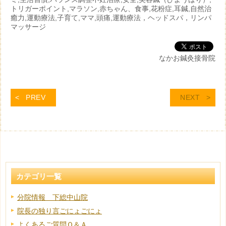
トリガーポイント,マラソン,赤ちゃん、食事,花粉症,耳鍼,自然治
癒力,運動療法,子育て,ママ,頭痛,運動療法，ヘッドスパ，リンパ
マッサージ
なかお鍼灸接骨院
PREV
NEXT
カテゴリ一覧
分院情報 下総中山院
院長の独り言ごにょごにょ
よくあるご質問Ｑ＆Ａ