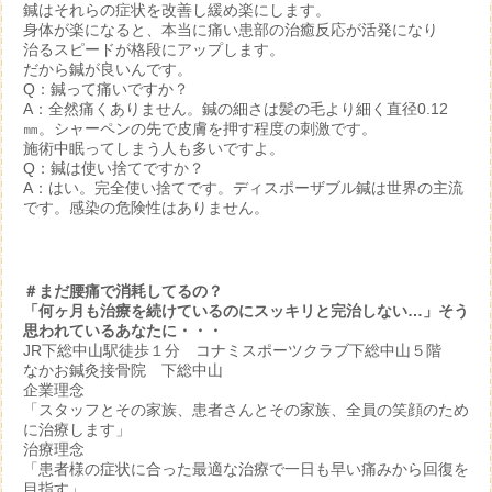
鍼はそれらの症状を改善し緩め楽にします。
身体が楽になると、本当に痛い患部の治癒反応が活発になり
治るスピードが格段にアップします。
だから鍼が良いんです。
Q：鍼って痛いですか？
A：全然痛くありません。鍼の細さは髪の毛より細く直径0.12
㎜。シャーペンの先で皮膚を押す程度の刺激です。
施術中眠ってしまう人も多いですよ。
Q：鍼は使い捨てですか？
A：はい。完全使い捨てです。ディスポーザブル鍼は世界の主流
です。感染の危険性はありません。
＃まだ腰痛で消耗してるの？
「何ヶ月も治療を続けているのにスッキリと完治しない…」そう
思われているあなたに・・・
JR下総中山駅徒歩１分 コナミスポーツクラブ下総中山５階
なかお鍼灸接骨院 下総中山
企業理念
「スタッフとその家族、患者さんとその家族、全員の笑顔のため
に治療します」
治療理念
「患者様の症状に合った最適な治療で一日も早い痛みから回復を
目指す」