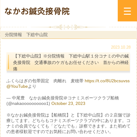
分院情報 下総中山院
2023.10.28
【下総中山院】※分院情報 下総中山駅１分コナミの中の鍼
灸接骨院 交通事故のケガもお任せください 首からの神経
痛
ふくらはぎの包帯固定 肉離れ 麦穂帯
https://t.co/8U2bcsuvss
@YouTube
より
— 中尾豊 なかお鍼灸接骨院＠コナミスポーツクラブ船橋
(@nakaoooooooooo1)
October 23, 2023
※なかお鍼灸接骨院は【船橋院】と【下総中山院】の２店舗で診
療してます。どちらもコナミスポーツクラブの中にあります。コ
ナミの会員でなくても「どなたでも」診察できます。また初めて
の患者様歓迎ですのでお気軽にお問い合わせください。