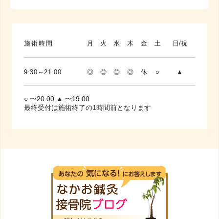
施術時間
月
火
水
木
金
土
日/祝
9:30～21:00
◎
◎
◎
◎
休
○
▲
○ 〜20:00 ▲ 〜19:00
最終受付は施術終了の1時間前となります