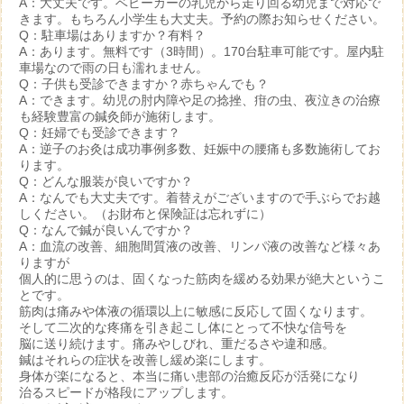
A：大丈夫です。ベビーカーの乳児から走り回る幼児まで対応で
きます。もちろん小学生も大丈夫。予約の際お知らせください。
Q：駐車場はありますか？有料？
A：あります。無料です（3時間）。170台駐車可能です。屋内駐
車場なので雨の日も濡れません。
Q：子供も受診できますか？赤ちゃんでも？
A：できます。幼児の肘内障や足の捻挫、疳の虫、夜泣きの治療
も経験豊富の鍼灸師が施術します。
Q：妊婦でも受診できます？
A：逆子のお灸は成功事例多数、妊娠中の腰痛も多数施術してお
ります。
Q：どんな服装が良いですか？
A：なんでも大丈夫です。着替えがございますので手ぶらでお越
しください。（お財布と保険証は忘れずに）
Q：なんで鍼が良いんですか？
A：血流の改善、細胞間質液の改善、リンパ液の改善など様々あ
りますが
個人的に思うのは、固くなった筋肉を緩める効果が絶大というこ
とです。
筋肉は痛みや体液の循環以上に敏感に反応して固くなります。
そして二次的な疼痛を引き起こし体にとって不快な信号を
脳に送り続けます。痛みやしびれ、重だるさや違和感。
鍼はそれらの症状を改善し緩め楽にします。
身体が楽になると、本当に痛い患部の治癒反応が活発になり
治るスピードが格段にアップします。