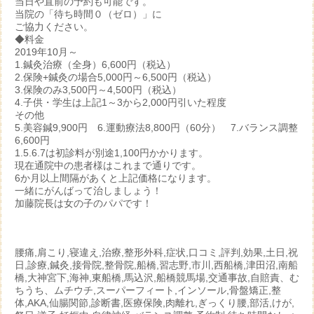
当日や直前の予約も可能です。
当院の「待ち時間０（ゼロ）」に
ご協力ください。
◆料金
2019年10月～
1.鍼灸治療（全身）6,600円（税込）
2.保険+鍼灸の場合5,000円～6,500円（税込）
3.保険のみ3,500円～4,500円（税込）
4.子供・学生は上記1～3から2,000円引いた程度
その他
5.美容鍼9,900円 6.運動療法8,800円（60分） 7.バランス調整
6,600円
1.5.6.7は初診料が別途1,100円かかります。
現在通院中の患者様はこれまで通りです。
6か月以上間隔があくと上記価格になります。
一緒にがんばって治しましょう！
加藤院長は女の子のパパです！
腰痛,肩こり,寝違え,治療,整形外科,症状,口コミ,評判,効果,土日,祝
日,診療,鍼灸,接骨院,整骨院,船橋,習志野,市川,西船橋,津田沼,南船
橋,大神宮下,海神,東船橋,馬込沢,船橋競馬場,交通事故,自賠責、む
ちうち、ムチウチ,スーパーフィート,インソール,骨盤矯正,整
体,AKA,仙腸関節,診断書,医療保険,肉離れ,ぎっくり腰,部活,けが,