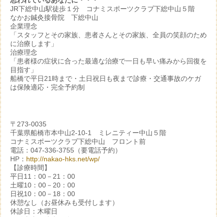
思われているあなたに・・・
JR下総中山駅徒歩１分 コナミスポーツクラブ下総中山５階
なかお鍼灸接骨院 下総中山
企業理念
「スタッフとその家族、患者さんとその家族、全員の笑顔のため
に治療します」
治療理念
「患者様の症状に合った最適な治療で一日も早い痛みから回復を
目指す」
船橋で平日21時まで・土日祝日も夜まで診療・交通事故のケガ
は保険適応・完全予約制
〒273-0035
千葉県船橋市本中山2-10-1 ミレニティー中山５階
コナミスポーツクラブ下総中山 フロント前
電話：047-336-3755（要電話予約）
HP：
http://nakao-hks.net/wp/
【診療時間】
平日11：00－21：00
土曜10：00－20：00
日祝10：00－18：00
休憩なし（お昼休みも受付します）
休診日：木曜日