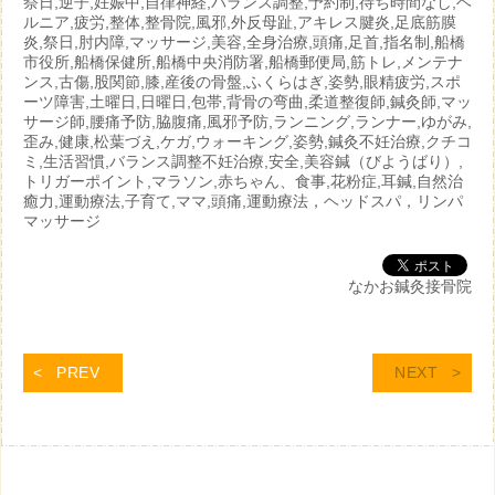
祭日,逆子,妊娠中,自律神経,バランス調整,予約制,待ち時間なし,ヘ
ルニア,疲労,整体,整骨院,風邪,外反母趾,アキレス腱炎,足底筋膜
炎,祭日,肘内障,マッサージ,美容,全身治療,頭痛,足首,指名制,船橋
市役所,船橋保健所,船橋中央消防署,船橋郵便局,筋トレ,メンテナ
ンス,古傷,股関節,膝,産後の骨盤,ふくらはぎ,姿勢,眼精疲労,スポ
ーツ障害,土曜日,日曜日,包帯,背骨の弯曲,柔道整復師,鍼灸師,マッ
サージ師,腰痛予防,脇腹痛,風邪予防,ランニング,ランナー,ゆがみ,
歪み,健康,松葉づえ,ケガ,ウォーキング,姿勢,鍼灸不妊治療,クチコ
ミ,生活習慣,バランス調整不妊治療,安全,美容鍼（びようばり）,
トリガーポイント,マラソン,赤ちゃん、食事,花粉症,耳鍼,自然治
癒力,運動療法,子育て,ママ,頭痛,運動療法，ヘッドスパ，リンパ
マッサージ
なかお鍼灸接骨院
PREV
NEXT