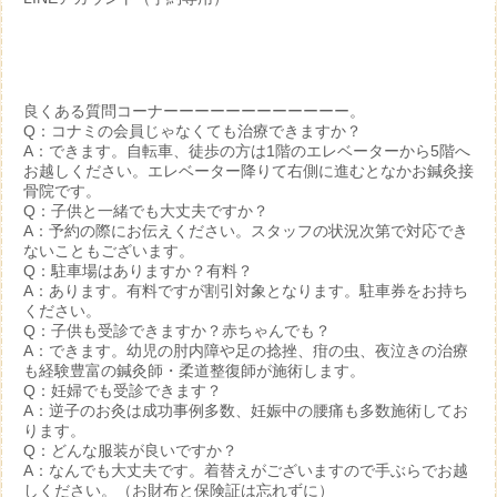
良くある質問コーナーーーーーーーーーーーー。
Q：コナミの会員じゃなくても治療できますか？
A：できます。自転車、徒歩の方は1階のエレベーターから5階へ
お越しください。エレベーター降りて右側に進むとなかお鍼灸接
骨院です。
Q：子供と一緒でも大丈夫ですか？
A：予約の際にお伝えください。スタッフの状況次第で対応でき
ないこともございます。
Q：駐車場はありますか？有料？
A：あります。有料ですが割引対象となります。駐車券をお持ち
ください。
Q：子供も受診できますか？赤ちゃんでも？
A：できます。幼児の肘内障や足の捻挫、疳の虫、夜泣きの治療
も経験豊富の鍼灸師・柔道整復師が施術します。
Q：妊婦でも受診できます？
A：逆子のお灸は成功事例多数、妊娠中の腰痛も多数施術してお
ります。
Q：どんな服装が良いですか？
A：なんでも大丈夫です。着替えがございますので手ぶらでお越
しください。（お財布と保険証は忘れずに）