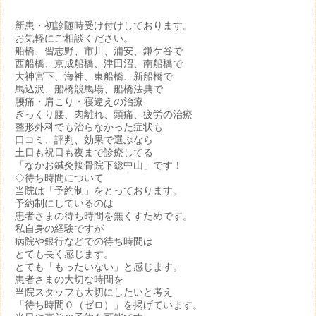
新患・初診随時受け付けしております。
お気軽にご相談ください。
船橋、習志野、市川、浦安、鎌ケ谷で
西船橋、京成船橋、津田沼、南船橋で
大神宮下、海神、東船橋、新船橋で
馬込沢、船橋競馬場、船橋法典で
腰痛・肩こり・寝違えの治療
ぎっくり腰、肉離れ、頭痛、疲労の治療
整形外科でも治らなかった症状も
口コミ、評判、効果で選ぶなら
土日も祝日も夜まで診療してる
「なかお鍼灸接骨院下総中山」です！
◇待ち時間について
当院は「予約制」をとっております。
予約制にしているのは
患者さまの待ち時間を無くすためです。
私自身の経験ですが
病院や銀行などでの待ち時間は
とても長く感じます。
とても「もったいない」と感じます。
患者さまの大切な時間を
当院スタッフも大切にしたいと考え
「待ち時間０（ゼロ）」を掲げています。