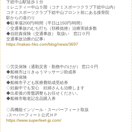
下総中山駅徒歩１分
ミレニティー中山５階（コナミスポーツクラブ下総中山内）
コナミスポーツクラブ下総中山フロント前にある接骨院
駅からの道のり
◆駐車場200円/時間（平日は150円/時間）
◇交通事故のむち打ち（頚椎捻挫）治療実績多数
◆自賠責保険（交通事故） 取扱い 窓口０円
交通事故治療の記事↓
https://nakao-hks.com/blog/news/3697
◇労災保険（通勤災害・勤務中のけが） 窓口０円
◆船橋市はりきゅうマッサージ助成券
◇学校保険
◆船橋市子ども医療費助成受給券
◇妊娠中でも安心 妊婦さんも治療します
◆出産後の骨盤調整もお任せください。
◆船橋市敬老記念品購入券
◇高機能インソール・スーパーフィート取扱
↓スーパーフィート公式ＨＰ
https://www.superfeet-jp.com/