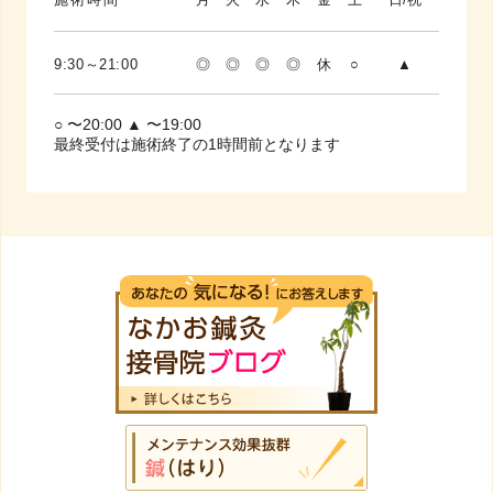
施術時間
月
火
水
木
金
土
日/祝
9:30～21:00
◎
◎
◎
◎
休
○
▲
○ 〜20:00 ▲ 〜19:00
最終受付は施術終了の1時間前となります