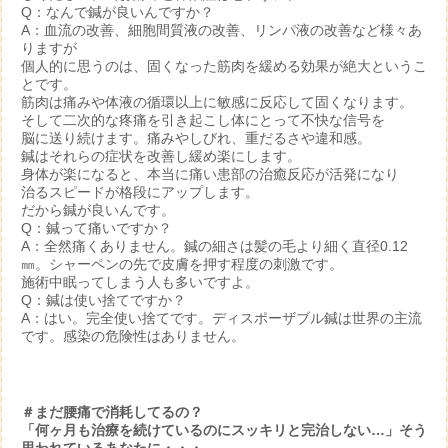
Q：なんで鍼が良いんですか？
A：血流の改善、細胞間質液の改善、リンパ液の改善など様々あ
りますが
個人的に思うのは、固くなった筋肉を緩める効果が絶大というこ
とです。
筋肉は痛みや体液の循環以上に敏感に反応して固くなります。
そして二次的な疼痛を引き起こし体にとって不快な信号を
脳に送り続けます。痛みやしびれ、重だるさや違和感。
鍼はそれらの症状を改善し緩め楽にします。
身体が楽になると、本当に痛い患部の治癒反応が活発になり
治るスピードが格段にアップします。
だから鍼が良いんです。
Q：鍼って痛いですか？
A：全然痛くありません。鍼の細さは髪の毛より細く直径0.12
㎜。シャーペンの先で皮膚を押す程度の刺激です。
施術中眠ってしまう人も多いですよ。
Q：鍼は使い捨てですか？
A：はい。完全使い捨てです。ディスポーザブル鍼は世界の主流
です。感染の危険性はありません。
＃まだ腰痛で消耗してるの？
「何ヶ月も治療を続けているのにスッキリと完治しない…」そう