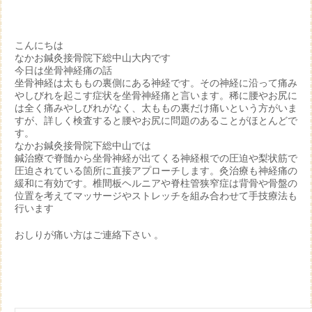
こんにちは
なかお鍼灸接骨院下総中山大内です
今日は坐骨神経痛の話
坐骨神経は太ももの裏側にある神経です。その神経に沿って痛み
やしびれを起こす症状を坐骨神経痛と言います。稀に腰やお尻に
は全く痛みやしびれがなく、太ももの裏だけ痛いという方がいま
すが、詳しく検査すると腰やお尻に問題のあることがほとんどで
す。
なかお鍼灸接骨院下総中山では
鍼治療で脊髄から坐骨神経が出てくる神経根での圧迫や梨状筋で
圧迫されている箇所に直接アプローチします。灸治療も神経痛の
緩和に有効です。椎間板ヘルニアや脊柱管狭窄症は背骨や骨盤の
位置を考えてマッサージやストレッチを組み合わせて手技療法も
行います
おしりが痛い方はご連絡下さい 。