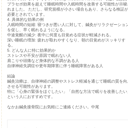
プラセボ効果を超えて睡眠時間や入眠時間を改善する可能性が示唆
れました。 ただし、研究規模が小さい場合もあり、さらなる検証
必要とされています。
4.
具体的な効果の例
入眠時間の短縮
: 寝つきが悪い人に対して、鍼灸がリラクゼーショ
を促し、早く眠れるようになる。
中途覚醒の減少
: 夜中に何度も目覚める症状が軽減される。
深い睡眠の増加
: 疲れが取れやすくなり、朝の目覚めがスッキリす
る。
5.
どんな人に特に効果的か
ストレスや不安が原因で眠れない人
肩こりや頭痛など身体的な不調がある人
自律神経失調症や更年期障害に伴う睡眠障害がある人
結論
鍼灸治療は、自律神経の調整やストレス軽減を通じて睡眠の質を向
させる可能性があります。
特に「心身の緊張をほぐしたい」「自然な方法で眠りを改善したい
という人におすすめです。
なかお鍼灸接骨院にお気軽にご連絡ください。中尾