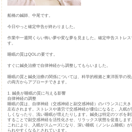
船橋の鍼師、中尾です。
今日やっと確定申告が終わりました。
作業中一週間くらい怖い夢や変な夢を見ました。確定申告ストレス
す。
睡眠の質はQOLの要です。
すぐに鍼灸治療で自律神経から調整してもらいました。
睡眠の質と鍼灸治療の関係については、科学的根拠と東洋医学の視
の両方からアプローチできます。
1.
鍼灸が睡眠の質に与える影響
自律神経の調整
睡眠の質は、自律神経（交感神経と副交感神経）のバランスに大き
左右されます。ストレスや過労で交感神経が優位になると、入眠が
しくなったり、浅い睡眠が増えたりします。鍼灸は特定のツボを刺
することで副交感神経を活性化させ、リラックス状態を促進します
これにより、入眠がスムーズになり、深い睡眠（ノンレム睡眠）が
られやすくなるとされています。