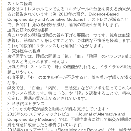
ストレス軽減
鍼灸はストレスホルモンであるコルチゾールの分泌を抑える効果が
ると報告されています（例: 2013年の研究、Evidence-Based
Complementary and Alternative Medicine）。ストレスが減ること
で、夜間に目覚める回数が減り、睡眠の継続性が向上します。
血流と筋肉の緊張緩和
肩こりや首の緊張は睡眠の質を下げる要因の一つです。鍼灸は血流
改善し、筋肉のこりをほぐすことで、身体的な不快感を軽減します
これが間接的にリラックスした睡眠につながります。
2.
東洋医学の視点
東洋医学では、睡眠の問題は「気」「血」「陰陽」のバランスの乱
が原因と考えられます。例えば：
肝気の滞り
: ストレスで「肝」の機能が乱れると、イライラや不眠
起こりやすい。
心血不足
: 「心」のエネルギーが不足すると、落ち着かず眠りが浅
なる。
鍼灸では、「百会」「内関」「三陰交」などのツボを使ってこれら
バランスを整えます。特に「心」や「脾」を調整することで、精神
安定し、睡眠の質が上がるとされています。
3.
科学的エビデンス
いくつかの研究が鍼灸と睡眠の関係を支持しています：
2015年のシステマティックレビュー
（Journal of Alternative and
Complementary Medicine）では、不眠症患者に対して鍼灸が睡眠
質を有意に改善したと報告されています。
2018年のメタアナリシス
（Sleep Medicine Reviews）では、鍼灸