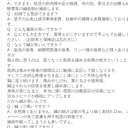
A：できます。幼児の肘内障や足の捻挫、疳の虫、夜泣きの治療も
験豊富の鍼灸師が施術します。
Q：妊婦でも受診できます？
A：逆子のお灸は成功事例多数、妊娠中の腰痛も多数施術しており
す。
Q：どんな服装が良いですか？
A：なんでも大丈夫です。着替えがございますので手ぶらでお越し
ださい。（お財布と保険証は忘れずに）
Q：なんで鍼が良いんですか？
A：血流の改善、細胞間質液の改善、リンパ液の改善など様々あり
すが
個人的に思うのは、固くなった筋肉を緩める効果が絶大ということ
す。
筋肉は痛みや体液の循環以上に敏感に反応して固くなります。
そして二次的な疼痛を引き起こし体にとって不快な信号を
脳に送り続けます。痛みやしびれ、重だるさや違和感。
鍼はそれらの症状を改善し緩め楽にします。
身体が楽になると、本当に痛い患部の治癒反応が活発になり
治るスピードが格段にアップします。
だから鍼が良いんです。
Q：鍼って痛いですか？
A：全然痛くありません。鍼の細さは髪の毛より細く直径0.12㎜。
ャーペンの先で皮膚を押す程度の刺激です。
施術中眠ってしまう人も多いですよ。
Q：鍼は使い捨てですか？