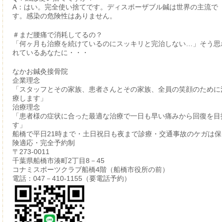
A：はい。完全使い捨てです。ディスポーザブル鍼は世界の主流で
す。感染の危険性はありません。
＃まだ腰痛で消耗してるの？
「何ヶ月も治療を続けているのにスッキリと完治しない…」そう思
れているあなたに・・・
なかお鍼灸接骨院
企業理念
「スタッフとその家族、患者さんとその家族、全員の笑顔のために
療します」
治療理念
「患者様の症状に合った最適な治療で一日も早い痛みから回復を目
す」
船橋で平日21時まで・土日祝日も夜まで診療・交通事故のケガは保
険適応・完全予約制
〒273-0011
千葉県船橋市湊町2丁目8－45
コナミスポーツクラブ船橋4階（船橋市役所の前）
電話：047－410-1155（要電話予約）