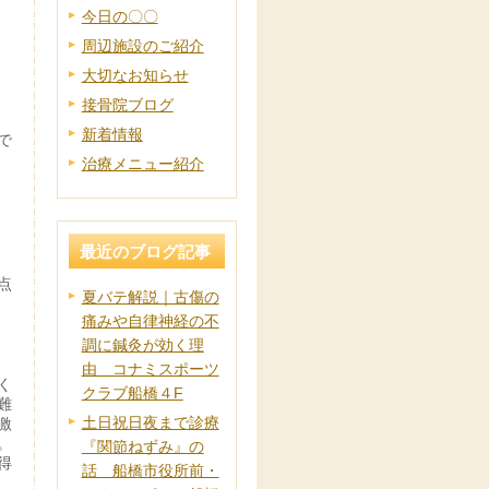
今日の〇〇
周辺施設のご紹介
大切なお知らせ
接骨院ブログ
新着情報
で
治療メニュー紹介
最近のブログ記事
点
夏バテ解説｜古傷の
痛みや自律神経の不
調に鍼灸が効く理
由 コナミスポーツ
く
クラブ船橋４F
難
土日祝日夜まで診療
激
。
『関節ねずみ』の
得
話 船橋市役所前・