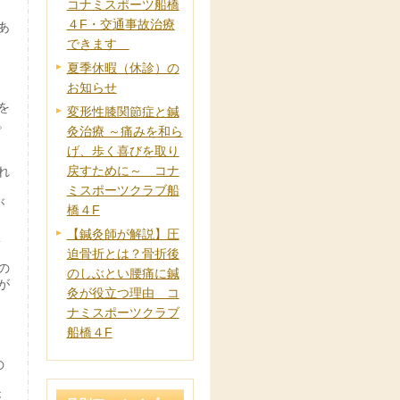
コナミスポーツ船橋
４F・交通事故治療
あ
できます
夏季休暇（休診）の
お知らせ
を
変形性膝関節症と鍼
。
灸治療 ～痛みを和ら
げ、歩く喜びを取り
戻すために～ コナ
れ
ミスポーツクラブ船
が
橋４F
【鍼灸師が解説】圧
く
迫骨折とは？骨折後
の
のしぶとい腰痛に鍼
が
灸が役立つ理由 コ
ナミスポーツクラブ
船橋４F
の
が