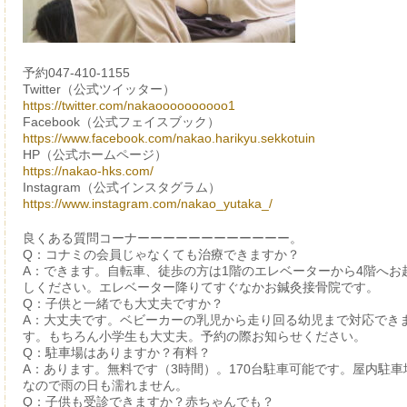
予約047-410-1155
Twitter（公式ツイッター）
https://twitter.com/nakaoooooooooo1
Facebook（公式フェイスブック）
https://www.facebook.com/nakao.harikyu.sekkotuin
HP（公式ホームページ）
https://nakao-hks.com/
Instagram（公式インスタグラム）
https://www.instagram.com/nakao_yutaka_/
良くある質問コーナーーーーーーーーーーーー。
Q：コナミの会員じゃなくても治療できますか？
A：できます。自転車、徒歩の方は1階のエレベーターから4階へお
しください。エレベーター降りてすぐなかお鍼灸接骨院です。
Q：子供と一緒でも大丈夫ですか？
A：大丈夫です。ベビーカーの乳児から走り回る幼児まで対応でき
す。もちろん小学生も大丈夫。予約の際お知らせください。
Q：駐車場はありますか？有料？
A：あります。無料です（3時間）。170台駐車可能です。屋内駐車
なので雨の日も濡れません。
Q：子供も受診できますか？赤ちゃんでも？