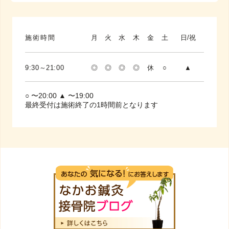
施術時間
月
火
水
木
金
土
日/祝
9:30～21:00
◎
◎
◎
◎
休
○
▲
○ 〜20:00 ▲ 〜19:00
最終受付は施術終了の1時間前となります