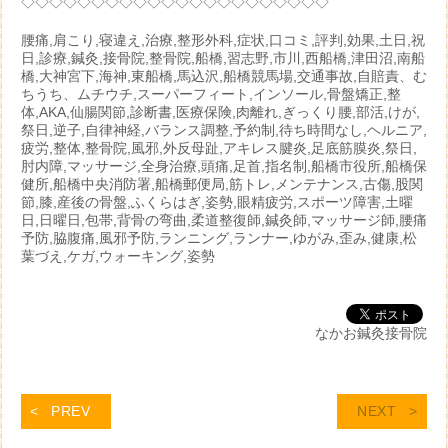
◇◇◇◇◇◇◇◇◇◇◇◇◇◇◇◇◇◇◇◇◇◇
腰痛,肩こり,寝違え,治療,整形外科,症状,口コミ,評判,効果,土日,祝
日,診療,鍼灸,接骨院,整骨院,船橋,習志野,市川,西船橋,津田沼,南船
橋,大神宮下,海神,東船橋,馬込沢,船橋競馬場,交通事故,自賠責、む
ちうち、ムチウチ,スーパーフィート,インソール,骨盤矯正,整
体,AKA,仙腸関節,診断書,医療保険,肉離れ,ぎっくり腰,部活,けが,
祭日,逆子,自律神経,バランス調整,予約制,待ち時間なし,ヘルニア,
疲労,整体,整骨院,風邪,外反母趾,アキレス腱炎,足底筋膜炎,祭日,
肘内障,マッサージ,全身治療,頭痛,足首,指名制,船橋市役所,船橋保
健所,船橋中央消防署,船橋郵便局,筋トレ,メンテナンス,古傷,股関
節,膝,産後の骨盤,ふくらはぎ,姿勢,眼精疲労,スポーツ障害,土曜
日,日曜日,包帯,背骨の弯曲,柔道整復師,鍼灸師,マッサージ師,腰痛
予防,脇腹痛,風邪予防,ランニング,ランナー,ゆがみ,歪み,健康,松
葉づえ,ケガ,ウォーキング,姿勢
なかお鍼灸接骨院
PREV
NEXT