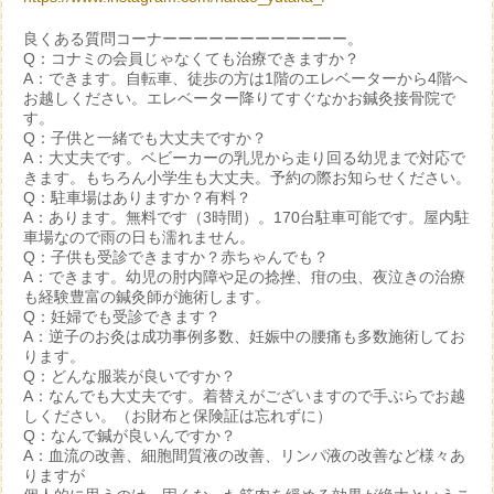
良くある質問コーナーーーーーーーーーーーー。
Q：コナミの会員じゃなくても治療できますか？
A：できます。自転車、徒歩の方は1階のエレベーターから4階へ
お越しください。エレベーター降りてすぐなかお鍼灸接骨院で
す。
Q：子供と一緒でも大丈夫ですか？
A：大丈夫です。ベビーカーの乳児から走り回る幼児まで対応で
きます。もちろん小学生も大丈夫。予約の際お知らせください。
Q：駐車場はありますか？有料？
A：あります。無料です（3時間）。170台駐車可能です。屋内駐
車場なので雨の日も濡れません。
Q：子供も受診できますか？赤ちゃんでも？
A：できます。幼児の肘内障や足の捻挫、疳の虫、夜泣きの治療
も経験豊富の鍼灸師が施術します。
Q：妊婦でも受診できます？
A：逆子のお灸は成功事例多数、妊娠中の腰痛も多数施術してお
ります。
Q：どんな服装が良いですか？
A：なんでも大丈夫です。着替えがございますので手ぶらでお越
しください。（お財布と保険証は忘れずに）
Q：なんで鍼が良いんですか？
A：血流の改善、細胞間質液の改善、リンパ液の改善など様々あ
りますが