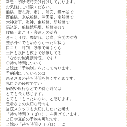
新患・初診随時受け付けしております。
お気軽にご相談ください。
船橋、習志野、市川、浦安、鎌ケ谷で
西船橋、京成船橋、津田沼、南船橋で
大神宮下、海神、東船橋、新船橋で
馬込沢、船橋競馬場、船橋法典で
腰痛・肩こり・寝違えの治療
ぎっくり腰、肉離れ、頭痛、疲労の治療
整形外科でも治らなかった症状も
口コミ、評判、効果で選ぶなら
土日も祝日も夜まで診療してる
「なかお鍼灸接骨院」です！
◇待ち時間について
当院は「予約制」をとっております。
予約制にしているのは
患者さまの待ち時間を無くすためです。
私自身の経験ですが
病院や銀行などでの待ち時間は
とても長く感じます。
とても「もったいない」と感じます。
患者さまの大切な時間を
当院スタッフも大切にしたいと考え
「待ち時間０（ゼロ）」を掲げています。
当日や直前の予約も可能です。
当院の「待ち時間０（ゼロ）」に