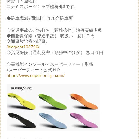
休診日：金曜日
コナミスポーツクラブ船橋4階です。
◆駐車場3時間無料（170台駐車可）
◇交通事故のむち打ち（頚椎捻挫）治療実績多数
◆自賠責保険（交通事故） 取扱い 窓口０円
交通事故治療の記事↓
/blog/cat108796/
◇労災保険（通勤災害・勤務中のけが） 窓口０円
◇高機能インソール・スーパーフィート取扱
↓スーパーフィート公式ＨＰ
https://www.superfeet-jp.com/