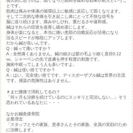
個人的に思うのは、固くなった筋肉を緩める効果が絶大というこ
とです。
筋肉は痛みや体液の循環以上に敏感に反応して固くなります。
そして二次的な疼痛を引き起こし体にとって不快な信号を
脳に送り続けます。痛みやしびれ、重だるさや違和感。
鍼はそれらの症状を改善し緩め楽にします。
身体が楽になると、本当に痛い患部の治癒反応が活発になり
治るスピードが格段にアップします。
だから鍼が良いんです。
Q：鍼って痛いですか？
A：全然痛くありません。鍼の細さは髪の毛より細く直径0.12
㎜。シャーペンの先で皮膚を押す程度の刺激です。
施術中眠ってしまう人も多いですよ。
Q：鍼は使い捨てですか？
A：はい。完全使い捨てです。ディスポーザブル鍼は世界の主流
です。感染の危険性はありません。
＃まだ腰痛で消耗してるの？
「何ヶ月も治療を続けているのにスッキリと完治しない…」そう
思われているあなたに・・・
なかお鍼灸接骨院
企業理念
「スタッフとその家族、患者さんとその家族、全員の笑顔のため
に治療します」