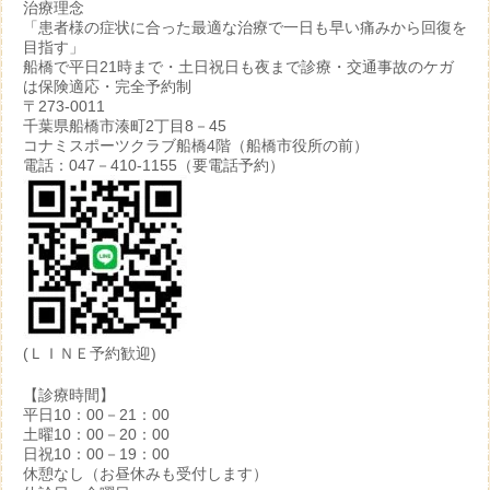
治療理念
「患者様の症状に合った最適な治療で一日も早い痛みから回復を
目指す」
船橋で平日21時まで・土日祝日も夜まで診療・交通事故のケガ
は保険適応・完全予約制
〒273-0011
千葉県船橋市湊町2丁目8－45
コナミスポーツクラブ船橋4階（船橋市役所の前）
電話：047－410-1155（要電話予約）
(ＬＩＮＥ予約歓迎)
【診療時間】
平日10：00－21：00
土曜10：00－20：00
日祝10：00－19：00
休憩なし（お昼休みも受付します）