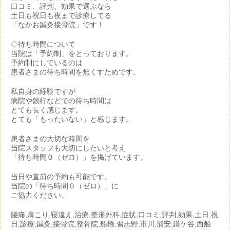
口コミ、評判、効果で選ぶなら
土日も祝日も夜まで診療してる
「なかお鍼灸接骨院」です！
◇待ち時間について
当院は「予約制」をとっております。
予約制にしているのは
患者さまの待ち時間を無くすためです。
私自身の経験ですが
病院や銀行などでの待ち時間は
とても長く感じます。
とても「もったいない」と感じます。
患者さまの大切な時間を
当院スタッフも大切にしたいと考え
「待ち時間０（ゼロ）」を掲げています。
当日や直前の予約も可能です。
当院の「待ち時間０（ゼロ）」に
ご協力ください。
腰痛,肩こり,寝違え,治療,整形外科,症状,口コミ,評判,効果,土日,祝
日,診療,鍼灸,接骨院,整骨院,船橋,習志野,市川,浦安,鎌ケ谷,西船