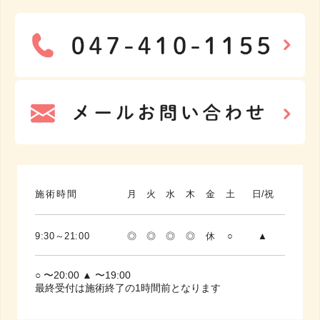
施術時間
月
火
水
木
金
土
日/祝
9:30～21:00
◎
◎
◎
◎
休
○
▲
○ 〜20:00 ▲ 〜19:00
最終受付は施術終了の1時間前となります