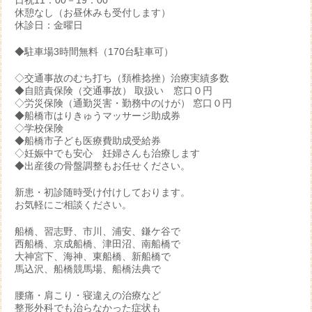
日祝11：00－19：00
休憩なし（お昼休みも受付します）
休診日：金曜日
◆駐車場3時間無料（170台駐車可）
◇交通事故のむち打ち（頚椎捻挫）治療実績多数
◆自賠責保険（交通事故） 取扱い 窓口０円
◇労災保険（通勤災害・勤務中のけが） 窓口０円
◆船橋市はりきゅうマッサージ助成券
◇学校保険
◆船橋市子ども医療費助成受給券
◇妊娠中でも安心 妊婦さんも治療します
◆出産後の骨盤調整もお任せください。
新患・初診随時受け付けしております。
お気軽にご相談ください。
船橋、習志野、市川、浦安、鎌ケ谷で
西船橋、京成船橋、津田沼、南船橋で
大神宮下、海神、東船橋、新船橋で
馬込沢、船橋競馬場、船橋法典で
腰痛・肩こり・寝違えの治療など
整形外科でも治らなかった症状も