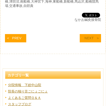
橋,津田沼,南船橋,大神宮下,海神,東船橋,新船橋,馬込沢,船橋競馬
場,交通事故,自賠責
なかお鍼灸接骨院
PREV
NEXT
カテゴリ一覧
分院情報 下総中山院
院長の独り言ごにょごにょ
よくあるご質問Ｑ＆Ａ
スタッフブログ