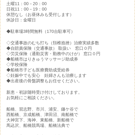
土曜11：00－20：00
日祝11：00－19：00
休憩なし（お昼休みも受付します）
休診日：金曜日
◆駐車場3時間無料（170台駐車可）
◇交通事故のむち打ち（頚椎捻挫）治療実績多数
◆自賠責保険（交通事故） 取扱い 窓口０円
◇労災保険（通勤災害・勤務中のけが） 窓口０円
◆船橋市はりきゅうマッサージ助成券
◇学校保険
◆船橋市子ども医療費助成受給券
◇妊娠中でも安心 妊婦さんも治療します
◆出産後の骨盤調整もお任せください。
新患・初診随時受け付けしております。
お気軽にご相談ください。
船橋、習志野、市川、浦安、鎌ケ谷で
西船橋、京成船橋、津田沼、南船橋で
大神宮下、海神、東船橋、新船橋で
馬込沢、船橋競馬場、船橋法典で