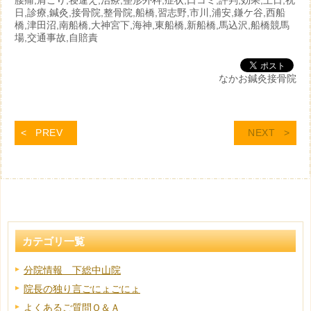
腰痛,肩こり,寝違え,治療,整形外科,症状,口コミ,評判,効果,土日,祝
日,診療,鍼灸,接骨院,整骨院,船橋,習志野,市川,浦安,鎌ケ谷,西船
橋,津田沼,南船橋,大神宮下,海神,東船橋,新船橋,馬込沢,船橋競馬
場,交通事故,自賠責
なかお鍼灸接骨院
PREV
NEXT
カテゴリ一覧
分院情報 下総中山院
院長の独り言ごにょごにょ
よくあるご質問Ｑ＆Ａ